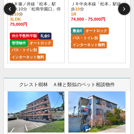
ＪＲ篠ノ井線「松本」駅
ＪＲ中央本線「松本」駅徒
バス10分「松商学園口」停
歩
10
分
歩
10
分
1R
3LDK
74,000 - 75,000円
9
75,000円
敷金0
オートロック
仲介手数料半額
礼金0
バス・トイレ別
管理物件
オートロック
インターネット無料
バス・トイレ別
インターネット無料
クレスト樹林 Ａ棟と類似のペット相談物件