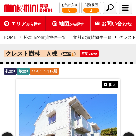
お気に入り
閲覧履歴
0
1
エリア
地図
お問い合わせ
から探す
から探す
HOME
松本市の賃貸物件一覧
惣社の賃貸物件一覧
クレスト
クレスト樹林 Ａ棟
（空室
）
1
更新 08/05
礼金0
敷金0
バス・トイレ別
拡大