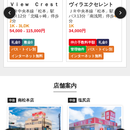
Ｖｉｅｗ Ｃｒｅｓｔ
ヴィラエクセレント
ＪＲ中央本線「松本」駅
ＪＲ中央本線「松本」駅
バス12分「北蟻ヶ崎」停歩
バス13分「南浅間」停歩
4
2
分
分
1K - 3LDK
1K
54,000 - 115,000円
34,000円
礼金0
敷金0
仲介手数料半額
礼金0
バス・トイレ別
管理物件
バス・トイレ別
インターネット無料
インターネット無料
店舗案内
南松本店
塩尻店
中信
中信