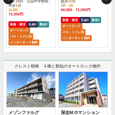
バス18分「山辺中学校前」
徒歩
15
分
停歩
1
分
1R - 1K
1LDK
68,000 - 72,000円
72,000円
新築・築浅
礼金0
敷金0
新築・築浅
礼金0
敷金0
オートロック
オートロック
バス・トイレ別
バス・トイレ別
インターネット無料
インターネット無料
クレスト樹林 Ａ棟と類似のオートロック物件
メゾンファルグ
深志M.Oマンション