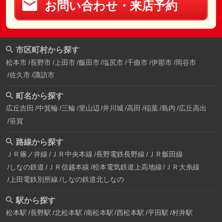
お問い合わせ・来店予約
市区町村から探す
松本市
長野市
上田市
飯田市
塩尻市
千曲市
伊那市
岡谷市
佐久市
諏訪市
町名から探す
広丘吉田
中箕輪
三輪
里山辺
井川城
高田
稲葉
島内
広丘高出
笹賀
路線から探す
ＪＲ篠ノ井線
ＪＲ中央本線
長野電鉄長野線
ＪＲ飯田線
しなの鉄道
ＪＲ信越本線
松本電気鉄道上高地線
ＪＲ大糸線
上田電鉄別所線
しなの鉄道北しなの
駅から探す
松本駅
長野駅
北松本駅
南松本駅
西松本駅
平田駅
村井駅