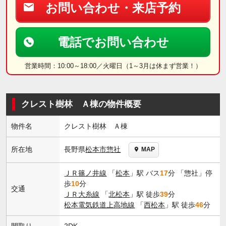
お問い合わせ・来店予約
電話でお問い合わせ
営業時間：10:00～18:00／火曜日（1～3月は休まず営業！）
クレスト樹林 Ａ棟の物件概要
物件名
クレスト樹林 Ａ棟
長野県
松本市
惣社
所在地
MAP
ＪＲ篠ノ井線
「
松本
」駅 バス
17
分 「惣社」停
歩
10
分
交通
ＪＲ大糸線
「
北松本
」駅 徒歩
39
分
松本電気鉄道上高地線
「
西松本
」駅 徒歩
46
分
間取り
2DK