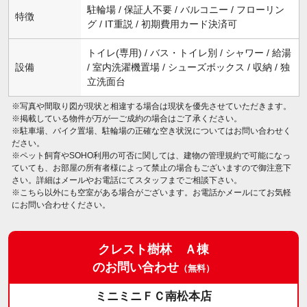
駐輪場 / 保証人不要 / バルコニー / フローリン
特徴
グ / IT重説 / 初期費用カード決済可
トイレ(専用) / バス・トイレ別 / シャワー / 給湯
設備
/ 室内洗濯機置場 / シューズボックス / 収納 / 独
立洗面台
※写真や間取り図が現状と相違する場合は現状を優先させていただきます。
※掲載している物件が万が一ご成約の場合はご了承ください。
※駐車場、バイク置場、駐輪場の正確な空き状況についてはお問い合わせく
ださい。
※ペット飼育やSOHO利用の可否に関しては、建物の管理規約で可能になっ
ていても、お部屋の所有者様によって禁止の場合もございますので御注意下
さい。詳細はメールやお電話にてスタッフまでご相談下さい。
※こちら以外にも空室がある場合がございます。お電話かメールにてお気軽
にお問い合わせください。
クレスト樹林 Ａ棟
のお問い合わせ
（無料）
ミニミニＦＣ南松本店