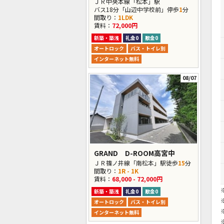
ＪＲ中央本線「松本」駅
バス18分「山辺中学校前」停歩
1
分
間取り：
1LDK
賃料：
72,000円
新築・築浅
礼金0
敷金0
オートロック
バス・トイレ別
インターネット無料
08/07
GRAND D-ROOM高宮中
ＪＲ篠ノ井線「南松本」駅徒歩
15
分
間取り：
1R - 1K
賃料：
68,000 - 72,000円
新築・築浅
礼金0
敷金0
オートロック
バス・トイレ別
インターネット無料