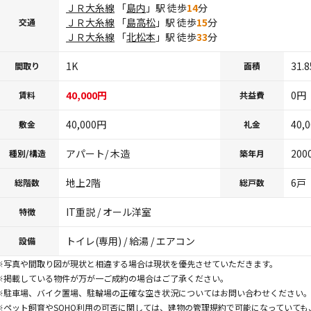
ＪＲ大糸線
「
島内
」駅 徒歩
14
分
ＪＲ大糸線
「
島高松
」駅 徒歩
15
分
交通
ＪＲ大糸線
「
北松本
」駅 徒歩
33
分
1K
31.
間取り
面積
40,000円
0円
賃料
共益費
40,000円
40,
敷金
礼金
アパート/ 木造
200
種別/構造
築年月
地上2階
6戸
総階数
総戸数
IT重説 / オール洋室
特徴
トイレ(専用) / 給湯 / エアコン
設備
※写真や間取り図が現状と相違する場合は現状を優先させていただきます。
※掲載している物件が万が一ご成約の場合はご了承ください。
※駐車場、バイク置場、駐輪場の正確な空き状況についてはお問い合わせください
※ペット飼育やSOHO利用の可否に関しては、建物の管理規約で可能になっていて