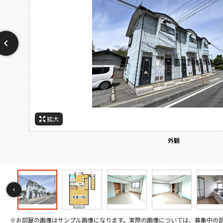
拡大
拡大
拡大
拡大
拡大
拡大
拡大
拡大
拡大
拡大
拡大
拡大
拡大
拡大
拡大
拡大
拡大
拡大
拡大
拡大
拡大
拡大
拡大
拡大
拡大
拡大
拡大
拡大
拡大
その他画像
間取
設備
周辺施設：ホームセンター
周辺施設：ドラックストア
周辺施設：コンビニ
周辺施設：スーパー
周辺施設：郵便局
周辺施設：銀行
セキュリティ
バルコニー
キッチン
キッチン
トイレ
トイレ
外観
居間
居間
寝室
寝室
風呂
風呂
収納
収納
洗面
設備
設備
玄関
玄関
洗濯機置場
間取り
階段
※お部屋の画像はサンプル画像になります。実際の画像については、募集中の