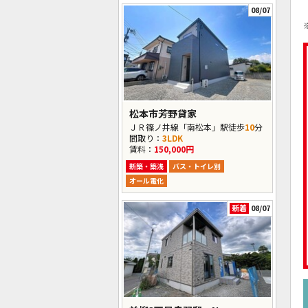
08/07
松本市芳野貸家
ＪＲ篠ノ井線「南松本」駅徒歩
10
分
間取り：
3LDK
賃料：
150,000円
新築・築浅
バス・トイレ別
オール電化
新着
08/07