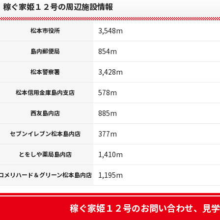
稼ぐ家姫１２号の周辺施設情報
3,548m
松本市役所
854m
島内郵便局
3,428m
松本警察署
578m
松本信用金庫島内支店
885m
西友島内店
377m
セブンイレブン松本島内店
1,410m
とをしや薬局島内店
1,195m
コメリハード＆グリーン松本島内店
稼ぐ家姫１２号
のお問い合わせ、見学