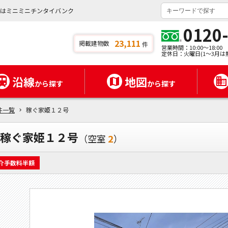
貸はミニミニチンタイバンク
0120
23,111
掲載建物数
件
営業時間：10:00～18:00
定休日：火曜日(1～3月は
沿線
地図
から探す
から探す
件一覧
稼ぐ家姫１２号
稼ぐ家姫１２号
（空室
2
）
介手数料半額