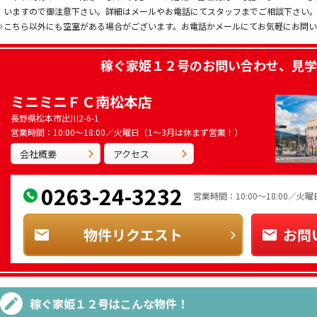
いますので御注意下さい。詳細はメールやお電話にてスタッフまでご相談下さい
※こちら以外にも空室がある場合がございます。お電話かメールにてお気軽にお問
稼ぐ家姫１２号
のお問い合わせ、見学
ミニミニＦＣ南松本店
長野県松本市出川2-6-1
営業時間：10:00～18:00／火曜日（1～3月は休まず営業！）
会社概要
アクセス
0263-24-3232
営業時間：10:00～18:00／
物件リクエスト
お問
稼ぐ家姫１２号
はこんな物件！