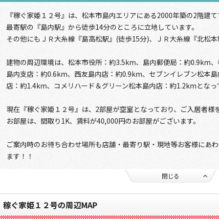
『稼ぐ家姫１２号』は、松本市島内エリアにある2000年築の2階建て
最寄駅の『島内駅』から徒歩14分のところに立地しています。
その他にもＪＲ大糸線『島高松駅』(徒歩15分)、ＪＲ大糸線『北松本駅
建物の周辺環境は、松本市役所：約3.5km、島内郵便局：約0.9km、
島内支店：約0.6km、西友島内店：約0.9km、セブンイレブン松本島
店：約1.4km、コメリハード＆グリーン松本島内店：約1.2kmとな
現在『稼ぐ家姫１２号』は、2部屋が空室となっており、ご入居者様
お部屋は、間取り1K、賃料が40,000円のお部屋がございます。
ご案内時のお待ち合わせ場所も店舗・最寄り駅・現地等お客様にあわ
ます！！
閉じる
稼ぐ家姫１２号の周辺MAP