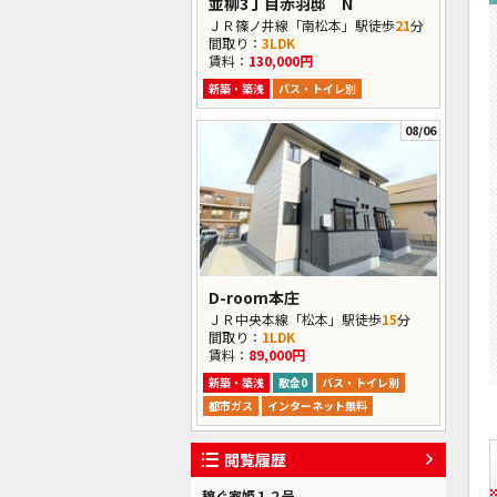
並柳3丁目赤羽邸 N
ＪＲ篠ノ井線「南松本」駅徒歩
21
分
間取り：
3LDK
賃料：
130,000円
新築・築浅
バス・トイレ別
08/06
D-room本庄
ＪＲ中央本線「松本」駅徒歩
15
分
間取り：
1LDK
賃料：
89,000円
新築・築浅
敷金0
バス・トイレ別
都市ガス
インターネット無料
閲覧履歴
稼ぐ家姫１２号