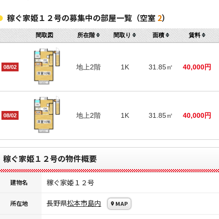
稼ぐ家姫１２号の募集中の部屋一覧（空室
2
）
間取図
所在階
間取り
面積
賃料
地上2階
1K
31.85㎡
40,000円
08/02
地上2階
1K
31.85㎡
40,000円
08/02
稼ぐ家姫１２号の物件概要
稼ぐ家姫１２号
建物名
長野県
松本市
島内
所在地
MAP