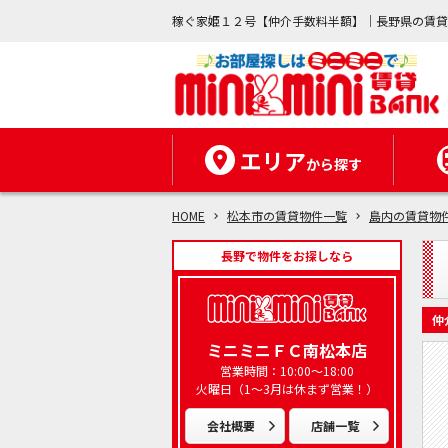
稼ぐ家姫１２号【仲介手数料半額】｜長野県の賃
エリア
から探す
HOME
松本市の賃貸物件一覧
島内の賃貸物
長野で物件をお探しなら
仲
ミニミニＦＣ南松本店
営業時間：10:00～18:00
火曜日（1～3月は休まず営業！）
会社概要
店舗一覧