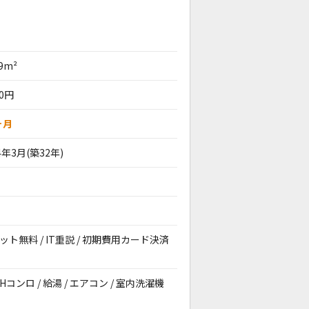
79m²
00円
ヶ月
4年3月(築32年)
ネット無料 / IT重説 / 初期費用カード決済
IHコンロ / 給湯 / エアコン / 室内洗濯機