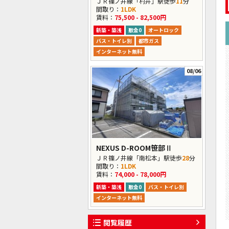
ＪＲ篠ノ井線「村井」駅徒歩
11
分
間取り：
1LDK
賃料：
75,500 - 82,500円
新築・築浅
敷金0
オートロック
バス・トイレ別
都市ガス
インターネット無料
08/06
NEXUS D-ROOM笹部Ⅱ
ＪＲ篠ノ井線「南松本」駅徒歩
28
分
間取り：
1LDK
賃料：
74,000 - 78,000円
新築・築浅
敷金0
バス・トイレ別
インターネット無料
閲覧履歴