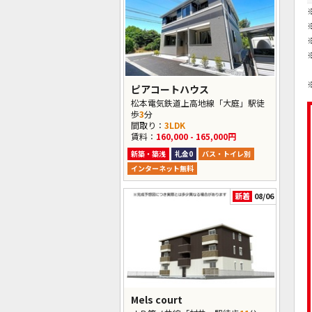
ピアコートハウス
松本電気鉄道上高地線「大庭」駅徒
歩
3
分
間取り：
3LDK
賃料：
160,000 - 165,000円
新築・築浅
礼金0
バス・トイレ別
インターネット無料
新着
08/06
Mels court