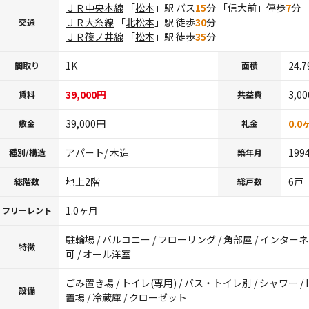
ＪＲ中央本線
「
松本
」駅 バス
15
分 「信大前」停歩
7
分
ＪＲ大糸線
「
北松本
」駅 徒歩
30
分
交通
ＪＲ篠ノ井線
「
松本
」駅 徒歩
35
分
1K
24.
間取り
面積
39,000円
3,0
賃料
共益費
39,000円
0.0
敷金
礼金
アパート/ 木造
199
種別/構造
築年月
地上2階
6戸
総階数
総戸数
1.0ヶ月
フリーレント
駐輪場 / バルコニー / フローリング / 角部屋 / インター
特徴
可 / オール洋室
ごみ置き場 / トイレ(専用) / バス・トイレ別 / シャワー / 
設備
置場 / 冷蔵庫 / クローゼット