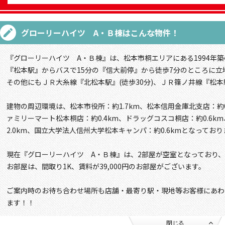
グローリーハイツ A・Ｂ棟
はこんな物件！
『グローリーハイツ A・Ｂ棟』は、松本市桐エリアにある1994年築
『松本駅』からバスで15分の『信大前停』から徒歩7分のところに立
その他にもＪＲ大糸線『北松本駅』(徒歩30分)、ＪＲ篠ノ井線『松本駅
建物の周辺環境は、松本市役所：約1.7km、松本信用金庫北支店：約0.
ァミリーマート松本桐店：約0.4km、ドラッグコスコ桐店：約0.6
2.0km、国立大学法人信州大学松本キャンパ：約0.6kmとなっており
現在『グローリーハイツ A・Ｂ棟』は、2部屋が空室となっており
お部屋は、間取り1K、賃料が39,000円のお部屋がございます。
ご案内時のお待ち合わせ場所も店舗・最寄り駅・現地等お客様にあわ
ます！！
閉じる