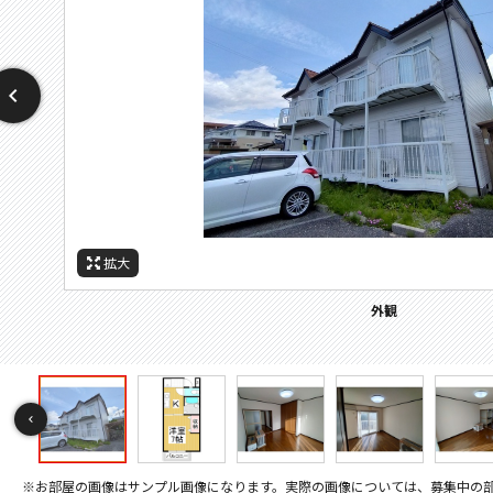
拡大
拡大
拡大
拡大
拡大
拡大
拡大
拡大
拡大
拡大
拡大
拡大
拡大
拡大
拡大
拡大
拡大
拡大
拡大
拡大
拡大
拡大
拡大
拡大
拡大
拡大
拡大
拡大
拡大
間取
周辺施設：ホームセンター
周辺施設：ドラックストア
周辺施設：コンビニ
周辺施設：スーパー
周辺施設：銀行
周辺施設：役所
セキュリティ
バルコニー
その他画像
その他画像
その他画像
キッチン
キッチン
トイレ
外観
居間
居間
居間
寝室
寝室
風呂
風呂
収納
収納
洗面
設備
設備
玄関
間取り
※お部屋の画像はサンプル画像になります。実際の画像については、募集中の