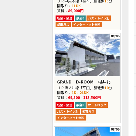
ＪＲ中央本線「松本」駅徒歩
15
分
間取り：
1LDK
賃料：
89,000円
新築・築浅
敷金0
バス・トイレ別
都市ガス
インターネット無料
08/06
GRAND D-ROOM 村井北
ＪＲ篠ノ井線「平田」駅徒歩
10
分
間取り：
1K - 2LDK
賃料：
69,500 - 113,500円
新築・築浅
敷金0
オートロック
バス・トイレ別
都市ガス
インターネット無料
08/06