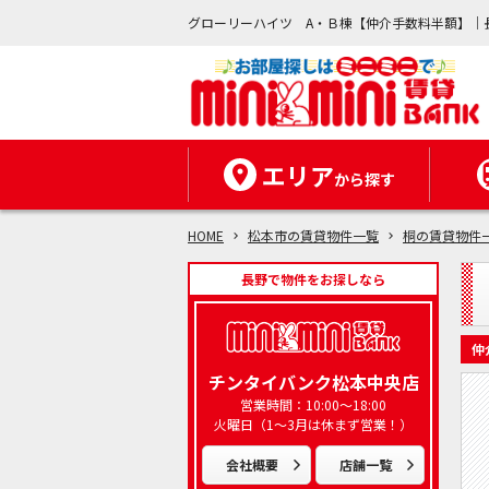
グローリーハイツ A・Ｂ棟【仲介手数料半額】｜
エリア
から探す
HOME
松本市の賃貸物件一覧
桐の賃貸物件
長野で物件をお探しなら
仲
チンタイバンク松本中央店
営業時間：10:00～18:00
火曜日（1～3月は休まず営業！）
会社概要
店舗一覧