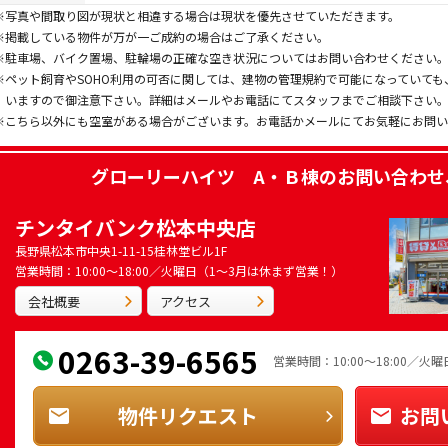
※写真や間取り図が現状と相違する場合は現状を優先させていただきます。
※掲載している物件が万が一ご成約の場合はご了承ください。
※駐車場、バイク置場、駐輪場の正確な空き状況についてはお問い合わせください
※ペット飼育やSOHO利用の可否に関しては、建物の管理規約で可能になっていて
いますので御注意下さい。詳細はメールやお電話にてスタッフまでご相談下さい
※こちら以外にも空室がある場合がございます。お電話かメールにてお気軽にお問
グローリーハイツ A・Ｂ棟
のお問い合わせ
チンタイバンク松本中央店
長野県松本市中央1-11-15桂林堂ビル1F
営業時間：10:00～18:00／火曜日（1～3月は休まず営業！）
会社概要
アクセス
0263-39-6565
営業時間：10:00～18:00／
物件リクエスト
お問