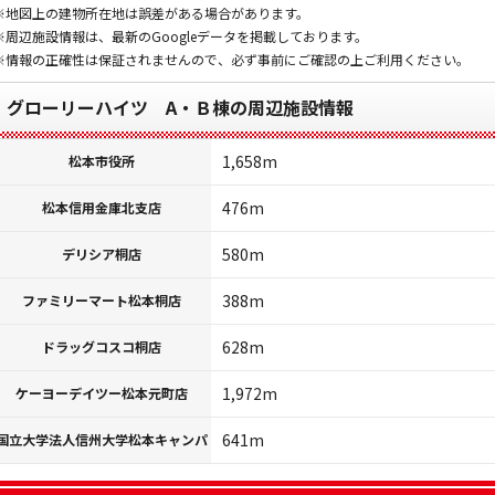
※地図上の建物所在地は誤差がある場合があります。
※周辺施設情報は、最新のGoogleデータを掲載しております。
※情報の正確性は保証されませんので、必ず事前にご確認の上ご利用ください。
グローリーハイツ A・Ｂ棟の周辺施設情報
1,658m
松本市役所
476m
松本信用金庫北支店
580m
デリシア桐店
388m
ファミリーマート松本桐店
628m
ドラッグコスコ桐店
1,972m
ケーヨーデイツー松本元町店
641m
国立大学法人信州大学松本キャンパ