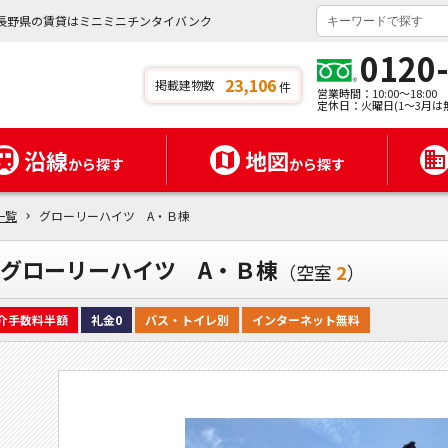
長野県の賃貸はミニミニチンタイバンク
0120
23,106
掲載建物数
件
営業時間：10:00～18:00
定休日：火曜日(1～3月は
沿線
地図
から探す
から探す
一覧
グローリーハイツ A・Ｂ棟
グローリーハイツ A・Ｂ棟
（空室
2
）
介手数料半額
礼金0
バス・トイレ別
インターネット無料