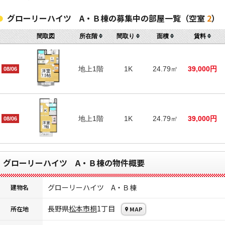
グローリーハイツ A・Ｂ棟の募集中の部屋一覧（空室
2
）
間取図
所在階
間取り
面積
賃料
地上1階
1K
24.79㎡
39,000円
08/06
地上1階
1K
24.79㎡
39,000円
08/06
グローリーハイツ A・Ｂ棟の物件概要
グローリーハイツ A・Ｂ棟
建物名
長野県
松本市
桐
1丁目
所在地
MAP