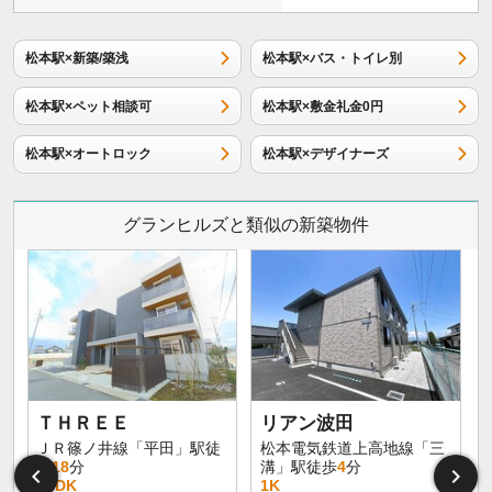
松本駅×新築/築浅
松本駅×バス・トイレ別
松本駅×ペット相談可
松本駅×敷金礼金0円
松本駅×オートロック
松本駅×デザイナーズ
グランヒルズと類似の新築物件
イ
ＴＨＲＥＥ
リアン波田
ＪＲ篠ノ井線「平田」駅徒
松本電気鉄道上高地線「三
歩
18
分
溝」駅徒歩
4
分
1LDK
1K