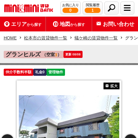
お気に入り
閲覧履歴
0
1
エリア
地図
お問い合わせ
から探す
から探す
HOME
松本市の賃貸物件一覧
蟻ケ崎の賃貸物件一覧
グラン
グランヒルズ
（空室
）
3
更新 08/08
仲介手数料半額
礼金0
管理物件
拡大