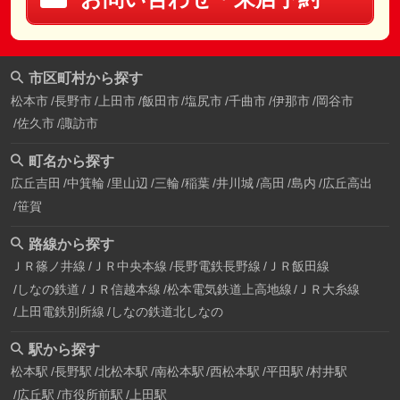
市区町村から探す
松本市
長野市
上田市
飯田市
塩尻市
千曲市
伊那市
岡谷市
佐久市
諏訪市
町名から探す
広丘吉田
中箕輪
里山辺
三輪
稲葉
井川城
高田
島内
広丘高出
笹賀
路線から探す
ＪＲ篠ノ井線
ＪＲ中央本線
長野電鉄長野線
ＪＲ飯田線
しなの鉄道
ＪＲ信越本線
松本電気鉄道上高地線
ＪＲ大糸線
上田電鉄別所線
しなの鉄道北しなの
駅から探す
松本駅
長野駅
北松本駅
南松本駅
西松本駅
平田駅
村井駅
広丘駅
市役所前駅
上田駅