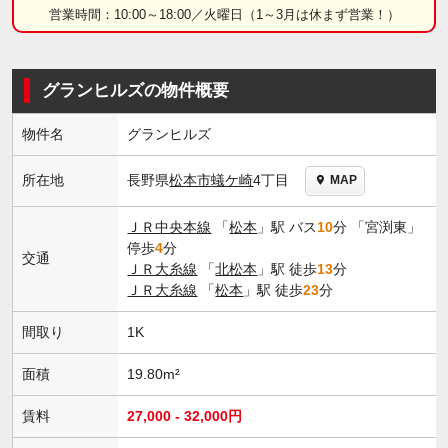
営業時間：10:00～18:00／火曜日（1～3月は休まず営業！）
グランヒルズの物件概要
物件名
グランヒルズ
長野県
松本市
蟻ケ崎
4丁目
所在地
MAP
ＪＲ中央本線
「
松本
」駅 バス
10
分 「宮渕東」
停歩
4
分
交通
ＪＲ大糸線
「
北松本
」駅 徒歩
13
分
ＪＲ大糸線
「
松本
」駅 徒歩
23
分
間取り
1K
面積
19.80m²
賃料
27,000 - 32,000円