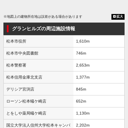
※地図上の建物所在地は誤差がある場合があります
拡大
グランヒルズの周辺施設情報
松本市役所
1,610m
松本市中央図書館
746m
松本警察署
2,653m
松本信用金庫北支店
1,377m
デリシア宮渕店
845m
ローソン松本蟻ケ崎店
652m
とをしや薬局蟻ケ崎店
1,130m
国立大学法人信州大学松本キャンパ
2,202m