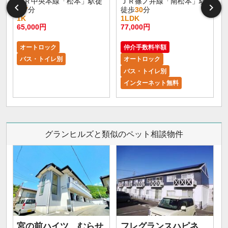
ＪＲ中央本線「松本」駅徒
ＪＲ篠ノ井線「南松本」駅
歩
7
分
徒歩
30
分
1K
1LDK
65,000円
77,000円
8
オートロック
仲介手数料半額
バス・トイレ別
オートロック
バス・トイレ別
インターネット無料
グランヒルズと類似のペット相談物件
宮の前ハイツ むらせ
フレグランスハピネ