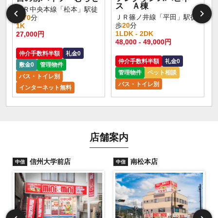
ス Ａ棟
ＪＲ中央本線「松本」駅徒
ＪＲ篠ノ井線「平田」駅徒
歩
70
分
歩
20
分
1K
1LDK - 2DK
27,000円
48,000 - 49,000円
仲介手数料半額
礼金0
仲介手数料半額
礼金0
敷金0
管理物件
管理物件
ペット相談
バス・トイレ別
バス・トイレ別
インターネット無料
店舗案内
信州大学前店
南松本店
中信
中信