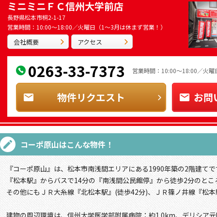
ミニミニＦＣ信州大学前店
長野県松本市桐2-1-17
営業時間：10:00～18:00／火曜日（1～3月は休まず営業！）
会社概要
アクセス
0263-33-7373
営業時間：10:00～18:00／
物件リクエスト
お問
コーポ原山
はこんな物件！
『コーポ原山』は、松本市南浅間エリアにある1990年築の2階建てで
『松本駅』からバスで14分の『南浅間公民館停』から徒歩2分のとこ
その他にもＪＲ大糸線『北松本駅』(徒歩42分)、ＪＲ篠ノ井線『松本駅
建物の周辺環境は、信州大学医学部附属病院：約1.0km、デリシア元