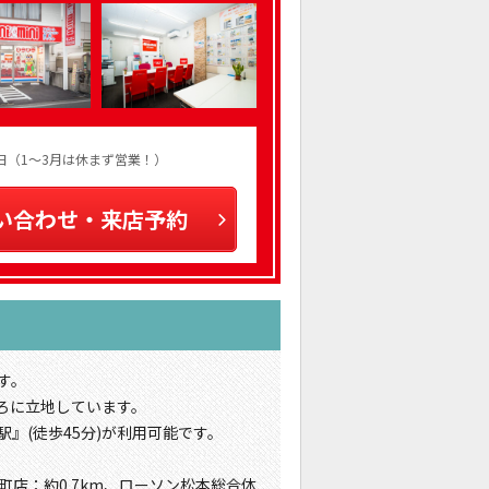
火曜日（1～3月は休まず営業！）
い合わせ・来店予約
す。
ろに立地しています。
』(徒歩45分)が利用可能です。
町店：約0.7km、ローソン松本総合体