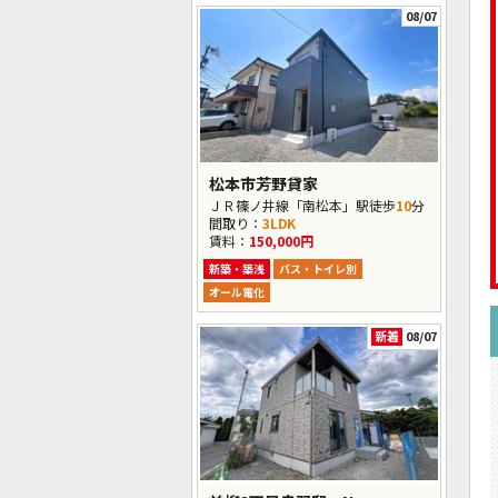
08/07
松本市芳野貸家
ＪＲ篠ノ井線「南松本」駅徒歩
10
分
間取り：
3LDK
賃料：
150,000円
新築・築浅
バス・トイレ別
オール電化
新着
08/07