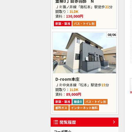
並柳3丁目赤羽邸 N
ＪＲ篠ノ井線「南松本」駅徒歩
21
分
間取り：
3LDK
賃料：
130,000円
新築・築浅
バス・トイレ別
08/06
D-room本庄
ＪＲ中央本線「松本」駅徒歩
15
分
間取り：
1LDK
賃料：
89,000円
新築・築浅
敷金0
バス・トイレ別
都市ガス
インターネット無料
閲覧履歴
コーポ原山