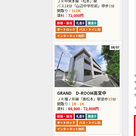
ＪＲ中央本線「松本」駅
バス18分「山辺中学校前」停歩
1
分
間取り：
1LDK
賃料：
72,000円
新築・築浅
礼金0
敷金0
オートロック
バス・トイレ別
インターネット無料
08/07
GRAND D-ROOM高宮中
ＪＲ篠ノ井線「南松本」駅徒歩
15
分
間取り：
1R - 1K
賃料：
68,000 - 72,000円
新築・築浅
礼金0
敷金0
オートロック
バス・トイレ別
インターネット無料