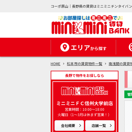
コーポ原山｜長野県の賃貸はミニミニチンタイバ
エリア
から探す
HOME
松本市の賃貸物件一覧
南浅間の賃貸
長野で物件をお探しなら
管
ミニミニＦＣ信州大学前店
営業時間：10:00～18:00
火曜日（1～3月は休まず営業！）
会社概要
店舗一覧