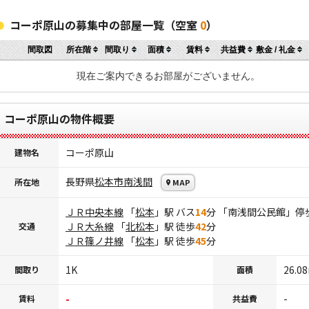
コーポ原山の募集中の部屋一覧（空室
0
）
間取図
所在階
間取り
面積
賃料
共益費
敷金 / 礼金
現在ご案内できるお部屋がございません。
コーポ原山の物件概要
コーポ原山
建物名
長野県
松本市
南浅間
所在地
MAP
ＪＲ中央本線
「
松本
」駅 バス
14
分 「南浅間公民館」停
ＪＲ大糸線
「
北松本
」駅 徒歩
42
分
交通
ＪＲ篠ノ井線
「
松本
」駅 徒歩
45
分
1K
26.0
間取り
面積
-
-
賃料
共益費