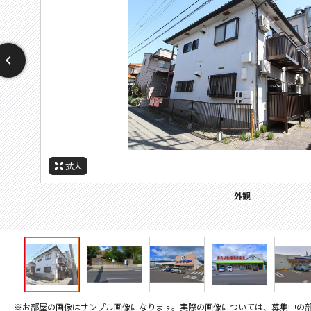
拡大
拡大
拡大
拡大
拡大
拡大
拡大
周辺施設：ホームセンター
周辺施設：ドラックストア
周辺施設：コンビニ
周辺施設：スーパー
周辺施設：大学
周辺施設：病院
外観
※お部屋の画像はサンプル画像になります。実際の画像については、募集中の