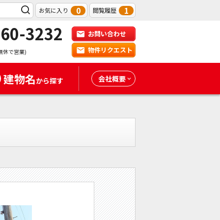
0
1
お気に入り
閲覧履歴
-60-3232
お問い合わせ
物件リクエスト
無休で営業)
建物名
会社概要
から探す