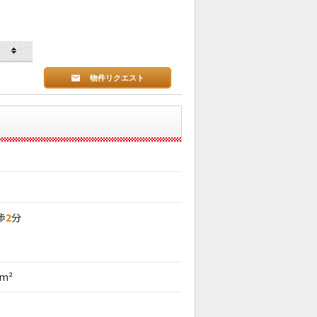
物件リクエスト
歩
2
分
8m²