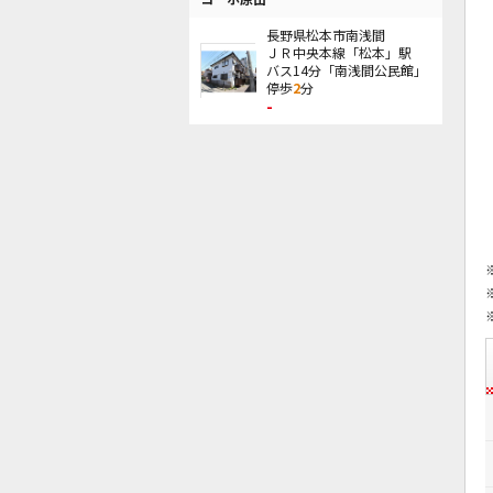
長野県松本市南浅間
ＪＲ中央本線「松本」駅
バス14分「南浅間公民館」
停歩
2
分
-