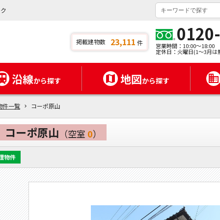
ンク
0120
23,111
掲載建物数
件
営業時間：10:00～18:00
定休日：火曜日(1～3月は
沿線
地図
から探す
から探す
物件一覧
コーポ原山
コーポ原山
（空室
0
）
理物件