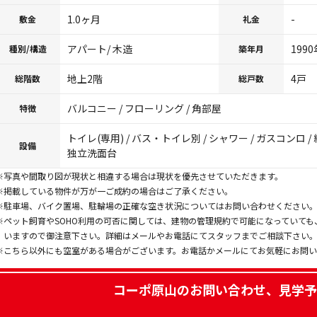
1.0ヶ月
-
敷金
礼金
アパート/ 木造
199
種別/構造
築年月
地上2階
4戸
総階数
総戸数
バルコニー / フローリング / 角部屋
特徴
トイレ(専用) / バス・トイレ別 / シャワー / ガスコンロ / 
設備
独立洗面台
※写真や間取り図が現状と相違する場合は現状を優先させていただきます。
※掲載している物件が万が一ご成約の場合はご了承ください。
※駐車場、バイク置場、駐輪場の正確な空き状況についてはお問い合わせください
※ペット飼育やSOHO利用の可否に関しては、建物の管理規約で可能になっていて
いますので御注意下さい。詳細はメールやお電話にてスタッフまでご相談下さい
※こちら以外にも空室がある場合がございます。お電話かメールにてお気軽にお問
コーポ原山
のお問い合わせ、見学予