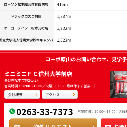
416m
ローソン松本総合体育館前店
1,387m
ドラッグコスコ桐店
1,732m
ケーヨーデイツー松本元町店
1,523m
国立大学法人信州大学松本キャンパ
コーポ原山
のお問い合わせ、見学予
ミニミニＦＣ信州大学前店
長野県松本市桐2-1-17
営業時間：10:00～18:00／火曜日（1～3月は休まず営業！）
会社概要
アクセス
0263-33-7373
営業時間：10:00～18:00／
物件リクエスト
お問