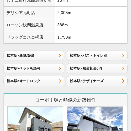
八十二銀行浅間温泉支店
237m
デリシア元町店
2,005m
ローソン浅間温泉店
388m
ドラッグコスコ桐店
1,753m
松本駅×新築/築浅
松本駅×バス・トイレ別
松本駅×ペット相談可
松本駅×敷金礼金0円
松本駅×オートロック
松本駅×デザイナーズ
コーポ手塚と類似の新築物件