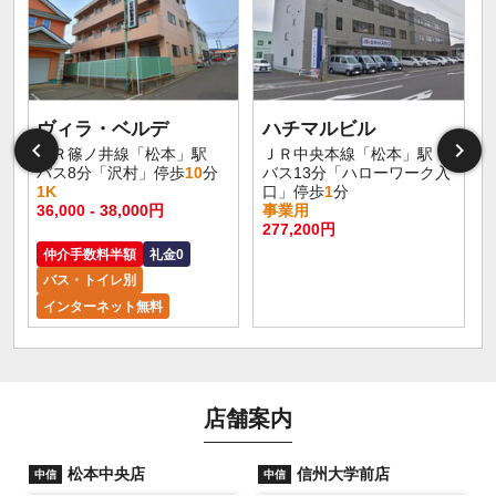
ヴィラ・ベルデ
ハチマルビル
ＪＲ篠ノ井線「松本」駅
ＪＲ中央本線「松本」駅
バス8分「沢村」停歩
10
分
バス13分「ハローワーク入
1K
口」停歩
1
分
36,000 - 38,000円
事業用
277,200円
仲介手数料半額
礼金0
バス・トイレ別
インターネット無料
店舗案内
松本中央店
信州大学前店
中信
中信