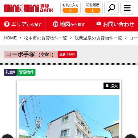
お気に入り
閲覧履歴
0
1
エリア
地図
お問い合わせ
から探す
から探す
HOME
松本市の賃貸物件一覧
浅間温泉の賃貸物件一覧
コー
コーポ手塚
（空室
）
1
更新 08/03
礼金0
管理物件
拡大