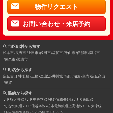
物件リクエスト
お問い合わせ・来店予約
市区町村から探す
松本市
長野市
上田市
飯田市
塩尻市
千曲市
伊那市
岡谷市
佐久市
諏訪市
町名から探す
広丘吉田
中箕輪
三輪
里山辺
井川城
高田
稲葉
島内
広丘高出
笹賀
路線から探す
ＪＲ篠ノ井線
ＪＲ中央本線
長野電鉄長野線
ＪＲ飯田線
しなの鉄道
ＪＲ信越本線
松本電気鉄道上高地線
ＪＲ大糸線
上田電鉄別所線
しなの鉄道北しなの