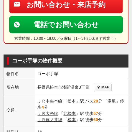
お問い合わせ・来店予約
電話でお問い合わせ
営業時間：10:00～18:00／火曜日（1～3月は休まず営業！）
コーポ手塚の物件概要
物件名
コーポ手塚
長野県
松本市
浅間温泉
3丁目
所在地
MAP
ＪＲ中央本線
「
松本
」駅 バス
20
分 「湯坂」停
歩
4
分
交通
ＪＲ大糸線
「
北松本
」駅 徒歩
57
分
ＪＲ篠ノ井線
「
松本
」駅 徒歩
60
分
間取り
1K