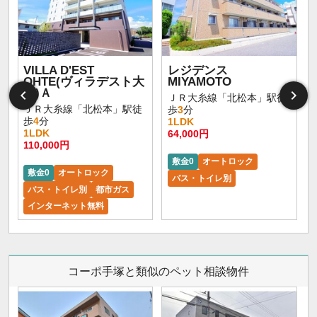
VILLA D'EST
レジデンス
OHTE(ヴィラデスト大
MIYAMOTO
手)Ａ
ＪＲ大糸線「北松本」駅徒
ＪＲ大糸線「北松本」駅徒
歩
3
分
歩
4
分
1LDK
1LDK
64,000円
110,000円
敷金0
オートロック
敷金0
オートロック
バス・トイレ別
バス・トイレ別
都市ガス
インターネット無料
コーポ手塚と類似のペット相談物件