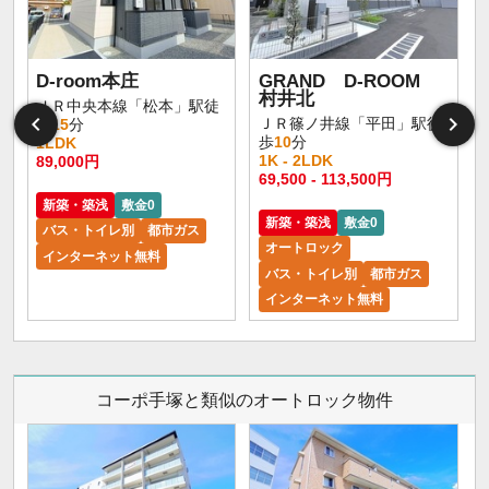
D-room本庄
GRAND D-ROOM
村井北
ＪＲ中央本線「松本」駅徒
ＪＲ篠ノ井線「平田」駅徒
歩
15
分
歩
10
分
1LDK
1K - 2LDK
89,000円
1
69,500 - 113,500円
新築・築浅
敷金0
新築・築浅
敷金0
バス・トイレ別
都市ガス
オートロック
インターネット無料
バス・トイレ別
都市ガス
インターネット無料
コーポ手塚と類似のオートロック物件