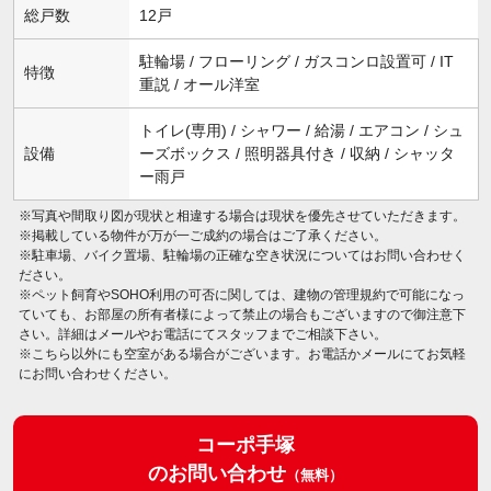
総戸数
12戸
駐輪場 / フローリング / ガスコンロ設置可 / IT
特徴
重説 / オール洋室
トイレ(専用) / シャワー / 給湯 / エアコン / シュ
設備
ーズボックス / 照明器具付き / 収納 / シャッタ
ー雨戸
※写真や間取り図が現状と相違する場合は現状を優先させていただきます。
※掲載している物件が万が一ご成約の場合はご了承ください。
※駐車場、バイク置場、駐輪場の正確な空き状況についてはお問い合わせく
ださい。
※ペット飼育やSOHO利用の可否に関しては、建物の管理規約で可能になっ
ていても、お部屋の所有者様によって禁止の場合もございますので御注意下
さい。詳細はメールやお電話にてスタッフまでご相談下さい。
※こちら以外にも空室がある場合がございます。お電話かメールにてお気軽
にお問い合わせください。
コーポ手塚
のお問い合わせ
（無料）