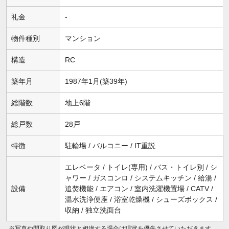
礼金
-
物件種別
マンション
構造
RC
築年月
1987年1月(築39年)
総階数
地上6階
総戸数
28戸
特徴
駐輪場 / バルコニー / IT重説
エレベータ / トイレ(専用) / バス・トイレ別 / シ
ャワー / ガスコンロ / システムキッチン / 給湯 /
設備
追焚機能 / エアコン / 室内洗濯機置場 / CATV /
温水洗浄便座 / 浴室乾燥機 / シューズボックス /
収納 / 独立洗面台
※写真や間取り図が現状と相違する場合は現状を優先させていただきます。