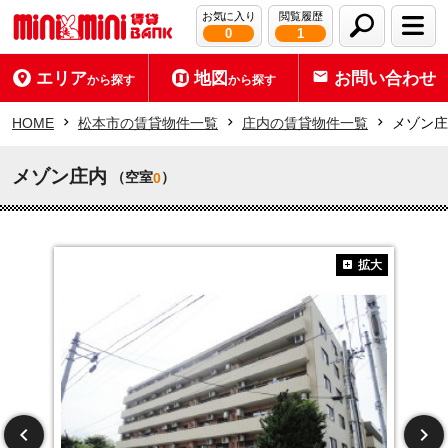
お気に入り
閲覧履歴
0
1
エリア
地図
お問い合わせ
から探す
から探す
HOME
松本市の賃貸物件一覧
庄内の賃貸物件一覧
メゾン庄
メゾン庄内
（空室
）
0
拡大