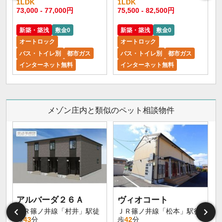
1LDK
1LDK
73,000 - 77,000円
75,500 - 82,500円
新築・築浅
敷金0
新築・築浅
敷金0
オートロック
オートロック
バス・トイレ別
都市ガス
バス・トイレ別
都市ガス
インターネット無料
インターネット無料
メゾン庄内と類似のペット相談物件
アルバーダ２６Ａ
ヴィオコート
ＪＲ篠ノ井線「村井」駅徒
ＪＲ篠ノ井線「松本」駅徒
歩
43
分
歩
42
分