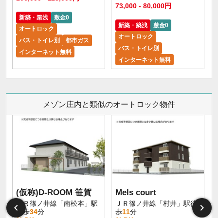
73,000 - 80,000円
新築・築浅
敷金0
新築・築浅
敷金0
オートロック
オートロック
バス・トイレ別
都市ガス
バス・トイレ別
インターネット無料
インターネット無料
メゾン庄内と類似のオートロック物件
(仮称)D-ROOM 笹賀
Mels court
ＪＲ篠ノ井線「南松本」駅
ＪＲ篠ノ井線「村井」駅徒
徒歩
34
分
歩
11
分