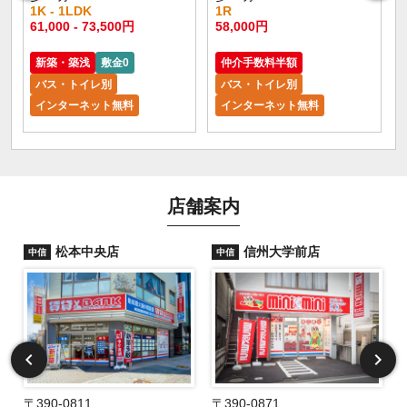
1K - 1LDK
1R
61,000 - 73,500円
58,000円
新築・築浅
敷金0
仲介手数料半額
バス・トイレ別
バス・トイレ別
インターネット無料
インターネット無料
店舗案内
松本中央店
信州大学前店
中信
中信
〒390-0811
〒390-0871