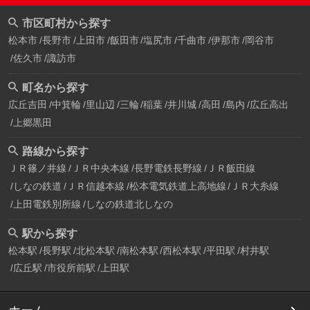
市区町村から探す
松本市
長野市
上田市
飯田市
塩尻市
千曲市
伊那市
岡谷市
佐久市
諏訪市
町名から探す
広丘吉田
中箕輪
里山辺
三輪
稲葉
井川城
高田
島内
広丘高出
上郷黒田
路線から探す
ＪＲ篠ノ井線
ＪＲ中央本線
長野電鉄長野線
ＪＲ飯田線
しなの鉄道
ＪＲ信越本線
松本電気鉄道上高地線
ＪＲ大糸線
上田電鉄別所線
しなの鉄道北しなの
駅から探す
松本駅
長野駅
北松本駅
南松本駅
西松本駅
平田駅
村井駅
広丘駅
市役所前駅
上田駅