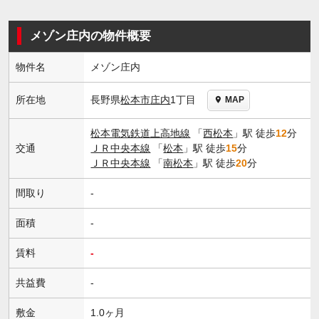
メゾン庄内の物件概要
物件名
メゾン庄内
長野県
松本市
庄内
1丁目
所在地
MAP
松本電気鉄道上高地線
「
西松本
」駅 徒歩
12
分
交通
ＪＲ中央本線
「
松本
」駅 徒歩
15
分
ＪＲ中央本線
「
南松本
」駅 徒歩
20
分
間取り
-
面積
-
賃料
-
共益費
-
敷金
1.0ヶ月