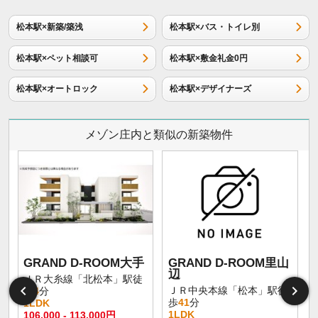
松本駅×新築/築浅
松本駅×バス・トイレ別
松本駅×ペット相談可
松本駅×敷金礼金0円
松本駅×オートロック
松本駅×デザイナーズ
メゾン庄内と類似の新築物件
GRAND D-ROOM大手
GRAND D-ROOM里山
辺
ＪＲ大糸線「北松本」駅徒
ＪＲ中央本線「松本」駅徒
歩
4
分
歩
41
分
1LDK
1LDK
106,000 - 113,000円