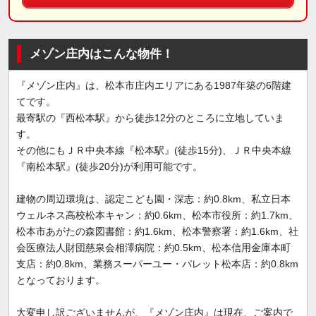
メゾン庄内はこんな物件！
『メゾン庄内』は、松本市庄内エリアにある1987年築の6階建
てです。
最寄駅の『西松本駅』から徒歩12分のところに立地していま
す。
その他にもＪＲ中央本線『松本駅』(徒歩15分)、ＪＲ中央本線
『南松本駅』(徒歩20分)が利用可能です。
建物の周辺環境は、認定こども園・深志：約0.8km、私立日本
ウェルネス高校松本キャン：約0.6km、松本市役所：約1.7km、
松本市あがたの森図書館：約1.6km、松本警察署：約1.6km、社
会医療法人財団慈泉会相澤病院：約0.5km、松本信用金庫本町
支店：約0.8km、業務スーパーユー・パレット松本店：約0.8km
となっております。
大変申し訳ございませんが、『メゾン庄内』は現在、ご案内で