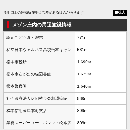
※地図上の建物所在地は誤差がある場合があります
拡大
メゾン庄内の周辺施設情報
認定こども園・深志
771m
私立日本ウェルネス高校松本キャン
561m
松本市役所
1,690m
松本市あがたの森図書館
1,629m
松本警察署
1,640m
社会医療法人財団慈泉会相澤病院
539m
松本信用金庫本町支店
809m
業務スーパーユー・パレット松本店
809m