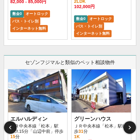
2LDK
82,000 - 85,000円
102,000円
敷金0
オートロック
敷金0
オートロック
バス・トイレ別
バス・トイレ別
インターネット無料
インターネット無料
セゾンフジマルと類似のペット相談物件
エルハルディン
グリーンハウス
ＪＲ中央本線「松本」駅
ＪＲ中央本線「松本」駅徒
バス15分「山辺中前」停歩
歩
31
分
15
分
1K