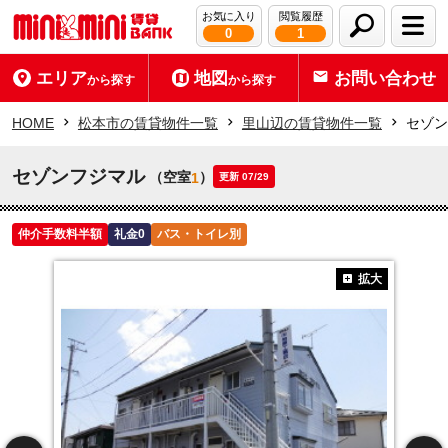
お気に入り
閲覧履歴
0
1
エリア
地図
お問い合わせ
から探す
から探す
HOME
松本市の賃貸物件一覧
里山辺の賃貸物件一覧
セゾン
セゾンフジマル
（空室
）
1
更新 07/29
仲介手数料半額
礼金0
バス・トイレ別
拡大