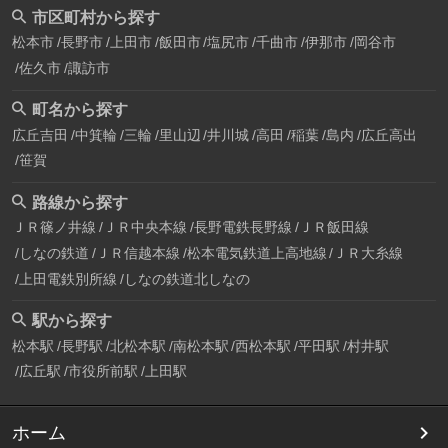
市区町村から探す
松本市
長野市
上田市
飯田市
塩尻市
千曲市
伊那市
岡谷市
佐久市
諏訪市
町名から探す
広丘吉田
中箕輪
三輪
里山辺
井川城
高田
稲葉
島内
広丘高出
笹賀
路線から探す
ＪＲ篠ノ井線
ＪＲ中央本線
長野電鉄長野線
ＪＲ飯田線
しなの鉄道
ＪＲ信越本線
松本電気鉄道上高地線
ＪＲ大糸線
上田電鉄別所線
しなの鉄道北しなの
駅から探す
松本駅
長野駅
北松本駅
南松本駅
西松本駅
平田駅
村井駅
広丘駅
市役所前駅
上田駅
ホーム