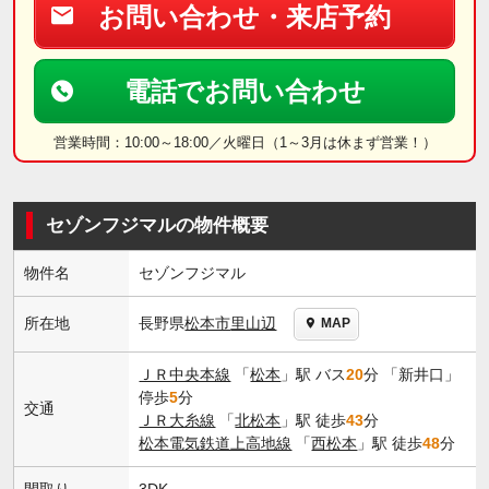
お問い合わせ・来店予約
電話でお問い合わせ
営業時間：10:00～18:00／火曜日（1～3月は休まず営業！）
セゾンフジマルの物件概要
物件名
セゾンフジマル
長野県
松本市
里山辺
所在地
MAP
ＪＲ中央本線
「
松本
」駅 バス
20
分 「新井口」
停歩
5
分
交通
ＪＲ大糸線
「
北松本
」駅 徒歩
43
分
松本電気鉄道上高地線
「
西松本
」駅 徒歩
48
分
間取り
3DK