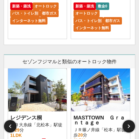
新築・築浅
オートロック
新築・築浅
敷金0
バス・トイレ別
都市ガス
オートロック
インターネット無料
バス・トイレ別
都市ガス
インターネット無料
セゾンフジマルと類似のオートロック物件
レジデンス桐
MASTTOWN Ｇｒａ
ｎｔａｇｅ
ＪＲ大糸線「北松本」駅徒
ＪＲ篠ノ井線「松本」駅徒
歩
29
分
歩
20
分
1LDK