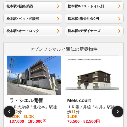
松本駅×新築/築浅
松本駅×バス・トイレ別
松本駅×ペット相談可
松本駅×敷金礼金0円
松本駅×オートロック
松本駅×デザイナーズ
セゾンフジマルと類似の新築物件
ラ・シエル開智
Mels court
ＪＲ大糸線「北松本」駅徒
ＪＲ篠ノ井線「村井」駅徒
歩
12
分
歩
11
分
2LDK - 3LDK
1LDK
1
137,000 - 185,000円
75,500 - 82,500円
6