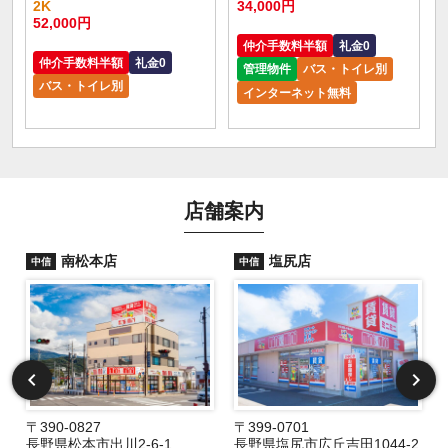
2K
34,000円
52,000円
仲介手数料半額
礼金0
仲介手数料半額
礼金0
管理物件
バス・トイレ別
バス・トイレ別
インターネット無料
店舗案内
南松本店
塩尻店
中信
中信
〒390-0827
〒399-0701
長野県松本市出川2-6-1
長野県塩尻市広丘吉田1044-2