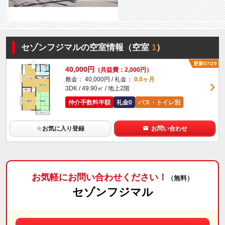
セゾンフジマルの空室情報（空室
1
）
更新07/29
40,000円
（共益費：2,000円）
敷金： 40,000円 / 礼金：
0.0ヶ月
3DK / 49.90㎡ / 地上2階
仲介手数料半額
礼金0
バス・トイレ別
★
お気に入り登録
お問い合わせ
お気軽にお問い合わせください！
（無料）
セゾンフジマル