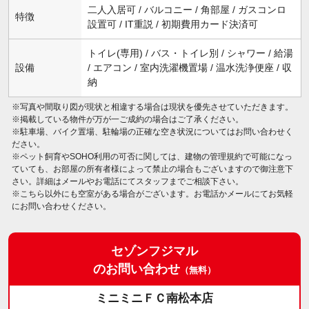
二人入居可 / バルコニー / 角部屋 / ガスコンロ
特徴
設置可 / IT重説 / 初期費用カード決済可
トイレ(専用) / バス・トイレ別 / シャワー / 給湯
設備
/ エアコン / 室内洗濯機置場 / 温水洗浄便座 / 収
納
※写真や間取り図が現状と相違する場合は現状を優先させていただきます。
※掲載している物件が万が一ご成約の場合はご了承ください。
※駐車場、バイク置場、駐輪場の正確な空き状況についてはお問い合わせく
ださい。
※ペット飼育やSOHO利用の可否に関しては、建物の管理規約で可能になっ
ていても、お部屋の所有者様によって禁止の場合もございますので御注意下
さい。詳細はメールやお電話にてスタッフまでご相談下さい。
※こちら以外にも空室がある場合がございます。お電話かメールにてお気軽
にお問い合わせください。
セゾンフジマル
のお問い合わせ
（無料）
ミニミニＦＣ南松本店