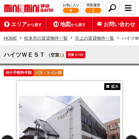
お気に入り
閲覧履歴
0
1
エリア
地図
お問い合わせ
から探す
から探す
HOME
松本市の賃貸物件一覧
巾上の賃貸物件一覧
ハイツＷ
ハイツＷＥＳＴ
（空室
）
1
更新 07/29
仲介手数料半額
バス・トイレ別
拡大