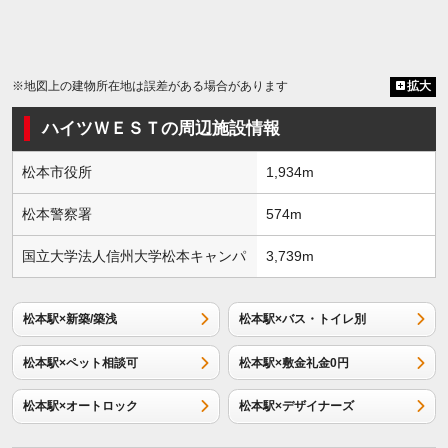
※地図上の建物所在地は誤差がある場合があります
拡大
ハイツＷＥＳＴの周辺施設情報
松本市役所
1,934m
松本警察署
574m
国立大学法人信州大学松本キャンパ
3,739m
松本駅×新築/築浅
松本駅×バス・トイレ別
松本駅×ペット相談可
松本駅×敷金礼金0円
松本駅×オートロック
松本駅×デザイナーズ