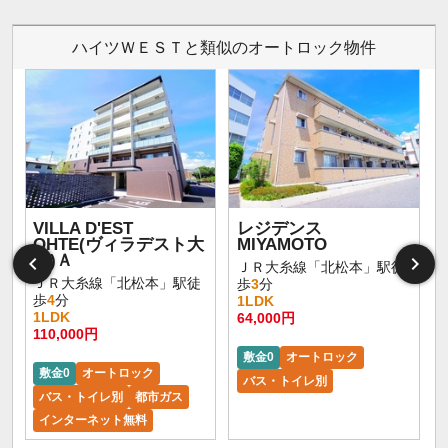
ハイツＷＥＳＴと類似のオートロック物件
VILLA D'EST
レジデンス
OHTE(ヴィラデスト大
MIYAMOTO
手)Ａ
ＪＲ大糸線「北松本」駅徒
ＪＲ大糸線「北松本」駅徒
歩
3
分
歩
4
分
1LDK
1LDK
64,000円
110,000円
敷金0
オートロック
敷金0
オートロック
バス・トイレ別
バス・トイレ別
都市ガス
インターネット無料