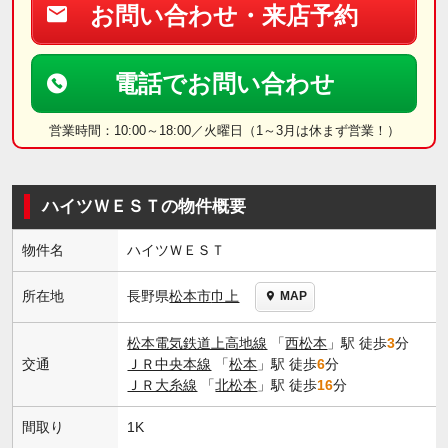
お問い合わせ・来店予約
電話でお問い合わせ
営業時間：10:00～18:00／火曜日（1～3月は休まず営業！）
ハイツＷＥＳＴの物件概要
物件名
ハイツＷＥＳＴ
長野県
松本市
巾上
所在地
MAP
松本電気鉄道上高地線
「
西松本
」駅 徒歩
3
分
交通
ＪＲ中央本線
「
松本
」駅 徒歩
6
分
ＪＲ大糸線
「
北松本
」駅 徒歩
16
分
間取り
1K