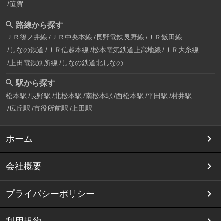
笹賀
路線から探す
ＪＲ篠ノ井線
ＪＲ中央本線
長野電鉄長野線
ＪＲ飯田線
しなの鉄道
ＪＲ信越本線
松本電気鉄道上高地線
ＪＲ大糸線
上田電鉄別所線
しなの鉄道北しなの
駅から探す
松本駅
長野駅
北松本駅
南松本駅
西松本駅
平田駅
村井駅
広丘駅
市役所前駅
上田駅
ホーム
会社概要
プライバシーポリシー