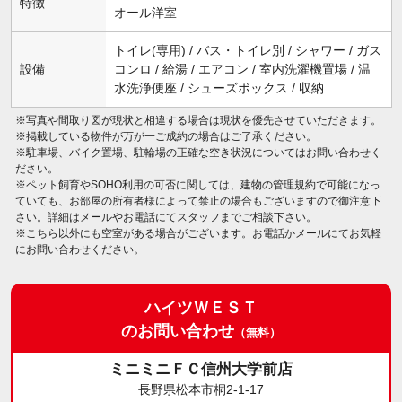
特徴
オール洋室
トイレ(専用) / バス・トイレ別 / シャワー / ガス
設備
コンロ / 給湯 / エアコン / 室内洗濯機置場 / 温
水洗浄便座 / シューズボックス / 収納
※写真や間取り図が現状と相違する場合は現状を優先させていただきます。
※掲載している物件が万が一ご成約の場合はご了承ください。
※駐車場、バイク置場、駐輪場の正確な空き状況についてはお問い合わせく
ださい。
※ペット飼育やSOHO利用の可否に関しては、建物の管理規約で可能になっ
ていても、お部屋の所有者様によって禁止の場合もございますので御注意下
さい。詳細はメールやお電話にてスタッフまでご相談下さい。
※こちら以外にも空室がある場合がございます。お電話かメールにてお気軽
にお問い合わせください。
ハイツＷＥＳＴ
のお問い合わせ
（無料）
ミニミニＦＣ信州大学前店
長野県松本市桐2-1-17