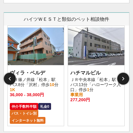
ハイツＷＥＳＴと類似のペット相談物件
ヴィラ・ベルデ
ハチマルビル
ＪＲ篠ノ井線「松本」駅
ＪＲ中央本線「松本」駅
バス8分「沢村」停歩
10
分
バス13分「ハローワーク入
1K
口」停歩
1
分
36,000 - 38,000円
事業用
277,200円
仲介手数料半額
礼金0
バス・トイレ別
インターネット無料