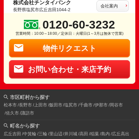
株式会社チンタイバンク
会社案内
長野県塩尻市広丘吉田1044-2
0120-60-3232
営業時間：10:00～18:00／定休日：火曜日(1～3月は無休で営業)
物件リクエスト
お問い合わせ・来店予約
市区町村から探す
松本市
長野市
上田市
飯田市
塩尻市
千曲市
伊那市
岡谷市
佐久市
諏訪市
町名から探す
広丘吉田
中箕輪
三輪
里山辺
井川城
高田
稲葉
島内
広丘高出