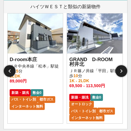
ハイツＷＥＳＴと類似の新築物件
D-room本庄
GRAND D-ROOM
村井北
ＪＲ中央本線「松本」駅徒
ＪＲ篠ノ井線「平田」駅徒
歩
15
分
歩
10
分
1LDK
1K - 2LDK
89,000円
1
69,500 - 113,500円
新築・築浅
敷金0
新築・築浅
敷金0
バス・トイレ別
都市ガス
オートロック
インターネット無料
バス・トイレ別
都市ガス
インターネット無料