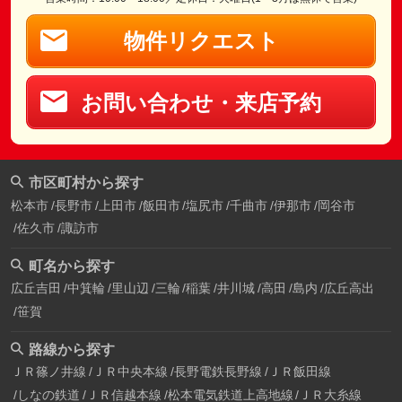
物件リクエスト
お問い合わせ・来店予約
市区町村から探す
松本市
長野市
上田市
飯田市
塩尻市
千曲市
伊那市
岡谷市
佐久市
諏訪市
町名から探す
広丘吉田
中箕輪
里山辺
三輪
稲葉
井川城
高田
島内
広丘高出
笹賀
路線から探す
ＪＲ篠ノ井線
ＪＲ中央本線
長野電鉄長野線
ＪＲ飯田線
しなの鉄道
ＪＲ信越本線
松本電気鉄道上高地線
ＪＲ大糸線