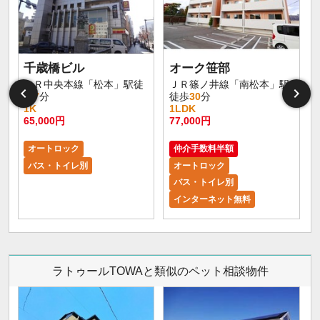
千歳橋ビル
オーク笹部
大
ＪＲ中央本線「松本」駅徒
ＪＲ篠ノ井線「南松本」駅
歩
7
分
徒歩
30
分
1K
1LDK
65,000円
77,000円
8
オートロック
仲介手数料半額
バス・トイレ別
オートロック
バス・トイレ別
インターネット無料
ラトゥールTOWAと類似のペット相談物件