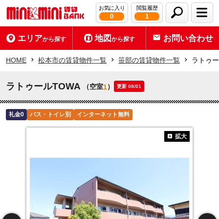
お気に入り
閲覧履歴
0
1
エリア
地図
お問い合わせ
から探す
から探す
HOME
松本市の賃貸物件一覧
笹部の賃貸物件一覧
ラトゥー
ラトゥールTOWA
（空室
）
1
更新 08/01
礼金0
バス・トイレ別
インターネット無料
拡大