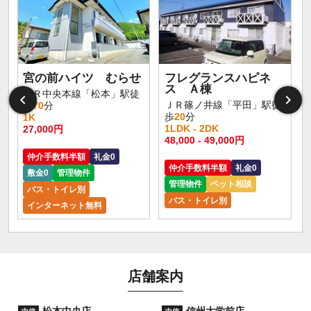
宮の前ハイツ むらせ
フレグランスハピネ
ス Ａ棟
ＪＲ中央本線「松本」駅徒
ＪＲ篠ノ井線「平田」駅徒
歩
70
分
歩
20
分
1K
1LDK - 2DK
27,000円
48,000 - 49,000円
仲介手数料半額
礼金0
仲介手数料半額
礼金0
敷金0
管理物件
管理物件
ペット相談
バス・トイレ別
バス・トイレ別
インターネット無料
店舗案内
松本中央店
信州大学前店