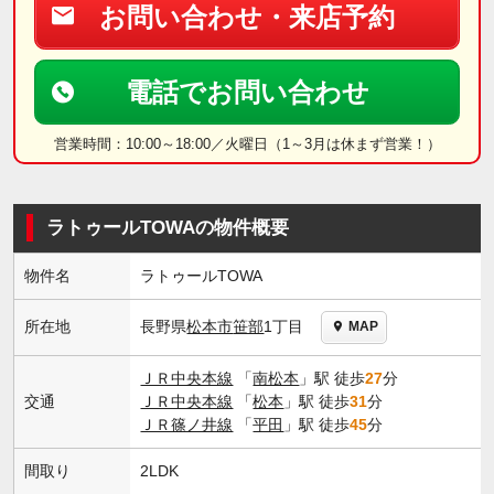
お問い合わせ・来店予約
電話でお問い合わせ
営業時間：10:00～18:00／火曜日（1～3月は休まず営業！）
ラトゥールTOWAの物件概要
物件名
ラトゥールTOWA
長野県
松本市
笹部
1丁目
所在地
MAP
ＪＲ中央本線
「
南松本
」駅 徒歩
27
分
交通
ＪＲ中央本線
「
松本
」駅 徒歩
31
分
ＪＲ篠ノ井線
「
平田
」駅 徒歩
45
分
間取り
2LDK