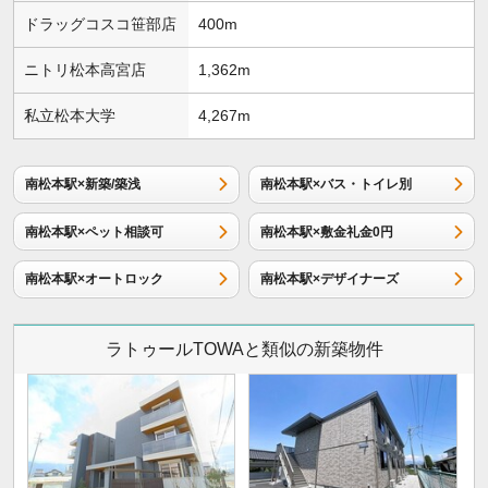
ドラッグコスコ笹部店
400m
ニトリ松本高宮店
1,362m
私立松本大学
4,267m
南松本駅×新築/築浅
南松本駅×バス・トイレ別
南松本駅×ペット相談可
南松本駅×敷金礼金0円
南松本駅×オートロック
南松本駅×デザイナーズ
ラトゥールTOWAと類似の新築物件