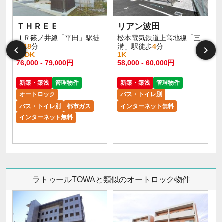
イ
ＴＨＲＥＥ
リアン波田
ＪＲ篠ノ井線「平田」駅徒
松本電気鉄道上高地線「三
歩
18
分
溝」駅徒歩
4
分
1LDK
1K
76,000 - 79,000円
58,000 - 60,000円
新築・築浅
管理物件
新築・築浅
管理物件
オートロック
バス・トイレ別
バス・トイレ別
都市ガス
インターネット無料
インターネット無料
ラトゥールTOWAと類似のオートロック物件