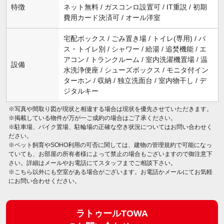
特徴
ネット無料 / ガスコンロ設置可 / IT重説 / 初期
費用カード決済可 / オール洋室
宅配ボックス / ごみ置き場 / トイレ(専用) / バ
ス・トイレ別 / シャワー / 給湯 / 追焚機能 / エ
アコン / トランクルーム / 室内洗濯機置場 / 温
設備
水洗浄便座 / シューズボックス / モニタ付イン
ターホン / 収納 / 独立洗面台 / 室内物干し / デ
ジタルキー
※写真や間取り図が現状と相違する場合は現状を優先させていただきます。
※掲載している物件が万が一ご成約の場合はご了承ください。
※駐車場、バイク置場、駐輪場の正確な空き状況についてはお問い合わせく
ださい。
※ペット飼育やSOHO利用の可否に関しては、建物の管理規約で可能になっ
ていても、お部屋の所有者様によって禁止の場合もございますので御注意下
さい。詳細はメールやお電話にてスタッフまでご相談下さい。
※こちら以外にも空室がある場合がございます。お電話かメールにてお気軽
にお問い合わせください。
ラトゥールTOWA