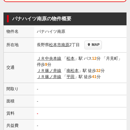
パナハイツ南原の物件概要
物件名
パナハイツ南原
長野県
松本市
南原
2丁目
所在地
MAP
ＪＲ中央本線
「
松本
」駅 バス
12
分 「月見町」
停歩
9
分
交通
ＪＲ篠ノ井線
「
南松本
」駅 徒歩
32
分
ＪＲ篠ノ井線
「
平田
」駅 徒歩
41
分
間取り
-
面積
-
賃料
-
共益費
-