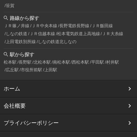
笹賀
路線から探す
ＪＲ篠ノ井線
ＪＲ中央本線
長野電鉄長野線
ＪＲ飯田線
しなの鉄道
ＪＲ信越本線
松本電気鉄道上高地線
ＪＲ大糸線
上田電鉄別所線
しなの鉄道北しなの
駅から探す
松本駅
長野駅
北松本駅
南松本駅
西松本駅
平田駅
村井駅
広丘駅
市役所前駅
上田駅
ホーム
会社概要
プライバシーポリシー