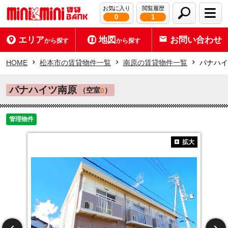
お気に入り
閲覧履歴
0
1
エリア
地図
お問い合わせ
から探す
から探す
HOME
松本市の賃貸物件一覧
南原の賃貸物件一覧
パナハイ
パナハイツ南原
（空室
）
0
管理物件
拡大