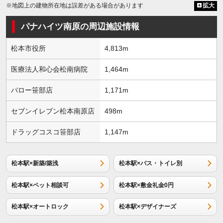
※地図上の建物所在地は誤差がある場合があります
拡大
パナハイツ南原の周辺施設情報
松本市役所
4,813m
医療法人和心会松南病院
1,464m
バロー笹部店
1,171m
セブンイレブン松本南原店
498m
ドラッグコスコ笹部店
1,147m
松本駅×新築/築浅
松本駅×バス・トイレ別
松本駅×ペット相談可
松本駅×敷金礼金0円
松本駅×オートロック
松本駅×デザイナーズ