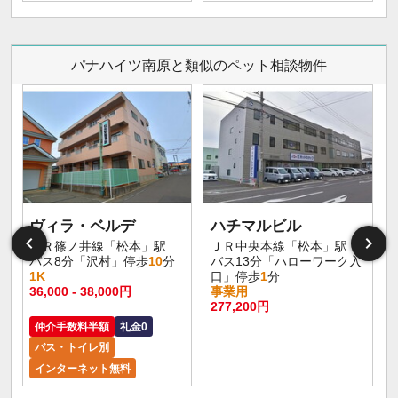
パナハイツ南原と類似のペット相談物件
ヴィラ・ベルデ
ハチマルビル
ＪＲ篠ノ井線「松本」駅
ＪＲ中央本線「松本」駅
バス8分「沢村」停歩
10
分
バス13分「ハローワーク入
1K
口」停歩
1
分
36,000 - 38,000円
事業用
277,200円
仲介手数料半額
礼金0
バス・トイレ別
インターネット無料