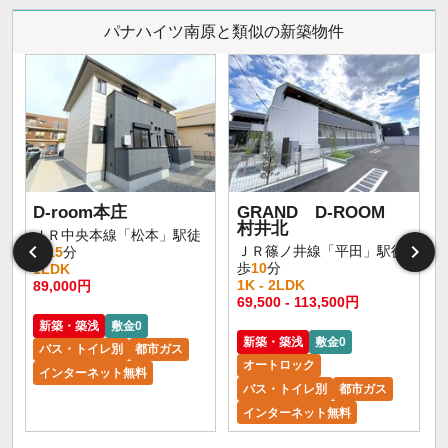
パナハイツ南原と類似の新築物件
D-room本庄
GRAND D-ROOM
村井北
ＪＲ中央本線「松本」駅徒
ＪＲ篠ノ井線「平田」駅徒
歩
15
分
歩
10
分
1LDK
1K - 2LDK
89,000円
1
69,500 - 113,500円
新築・築浅
敷金0
新築・築浅
敷金0
バス・トイレ別
都市ガス
オートロック
インターネット無料
バス・トイレ別
都市ガス
インターネット無料