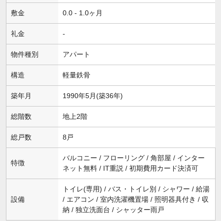
敷金
0.0 - 1.0ヶ月
礼金
-
物件種別
アパート
構造
軽量鉄骨
築年月
1990年5月(築36年)
総階数
地上2階
総戸数
8戸
バルコニー / フローリング / 角部屋 / インター
特徴
ネット無料 / IT重説 / 初期費用カード決済可
トイレ(専用) / バス・トイレ別 / シャワー / 給湯
設備
/ エアコン / 室内洗濯機置場 / 照明器具付き / 収
納 / 独立洗面台 / シャッター雨戸