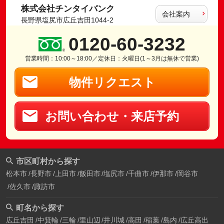
株式会社チンタイバンク
会社案内
長野県塩尻市広丘吉田1044-2
0120-60-3232
営業時間：10:00～18:00／定休日：火曜日(1～3月は無休で営業)
物件リクエスト
お問い合わせ・来店予約
市区町村から探す
松本市
長野市
上田市
飯田市
塩尻市
千曲市
伊那市
岡谷市
佐久市
諏訪市
町名から探す
広丘吉田
中箕輪
三輪
里山辺
井川城
高田
稲葉
島内
広丘高出