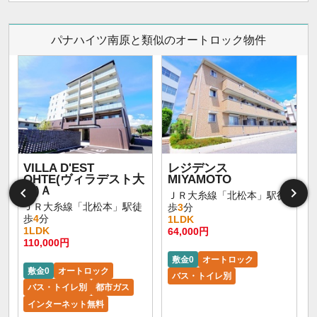
パナハイツ南原と類似のオートロック物件
VILLA D'EST
レジデンス
OHTE(ヴィラデスト大
MIYAMOTO
手)Ａ
ＪＲ大糸線「北松本」駅徒
ＪＲ大糸線「北松本」駅徒
歩
3
分
歩
4
分
1LDK
1LDK
64,000円
110,000円
敷金0
オートロック
敷金0
オートロック
バス・トイレ別
バス・トイレ別
都市ガス
インターネット無料