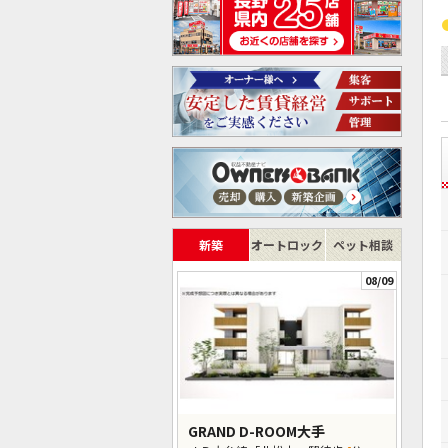
新築
オートロック
ペット相談
08/09
GRAND D-ROOM大手