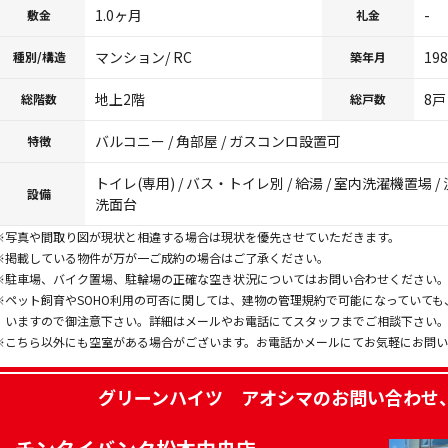
1.0ヶ月
-
敷金
礼金
マンション/ RC
19
種別/構造
築年月
地上2階
8戸
総階数
総戸数
バルコニー / 角部屋 / ガスコンロ設置可
特徴
トイレ(専用) / バス・トイレ別 / 給湯 / 室内洗濯機置場 
設備
洗面台
※写真や間取り図が現状と相違する場合は現状を優先させていただきます。
※掲載している物件が万が一ご成約の場合はご了承ください。
※駐車場、バイク置場、駐輪場の正確な空き状況についてはお問い合わせください
※ペット飼育やSOHO利用の可否に関しては、建物の管理規約で可能になっていて
いますので御注意下さい。詳細はメールやお電話にてスタッフまでご相談下さい
※こちら以外にも空室がある場合がございます。お電話かメールにてお気軽にお問
グリーンハイツ アオシマ
のお問い合わせ