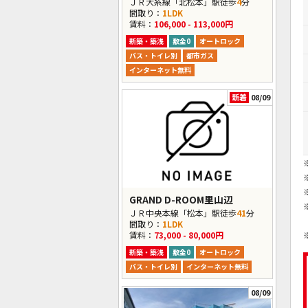
ＪＲ大糸線「北松本」駅徒歩
4
分
間取り：
1LDK
賃料：
106,000 - 113,000円
新築・築浅
敷金0
オートロック
バス・トイレ別
都市ガス
インターネット無料
新着
08/09
GRAND D-ROOM里山辺
ＪＲ中央本線「松本」駅徒歩
41
分
間取り：
1LDK
賃料：
73,000 - 80,000円
新築・築浅
敷金0
オートロック
バス・トイレ別
インターネット無料
08/09