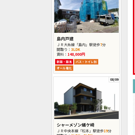
島内戸建
ＪＲ大糸線「島内」駅徒歩
7
分
間取り：
3LDK
賃料：
148,000円
新築・築浅
バス・トイレ別
オール電化
08/09
シャーメゾン蟻ケ崎
ＪＲ中央本線「松本」駅徒歩
19
分