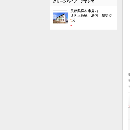
グリーンハイツ アオシマ
長野県松本市島内
ＪＲ大糸線「島内」駅徒歩
9
分
-