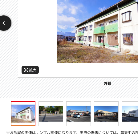
拡大
拡大
拡大
拡大
拡大
拡大
拡大
周辺施設：警察署・交番
周辺施設：コンビニ
周辺施設：スーパー
周辺施設：大学
周辺施設：銀行
周辺施設：役所
外観
※お部屋の画像はサンプル画像になります。実際の画像については、募集中の