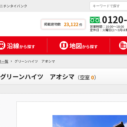
ニチンタイバンク
0120
23,122
掲載建物数
件
営業時間：10:00～18:00
定休日：火曜日(1～3月は
沿線
地図
から探す
から探す
件一覧
グリーンハイツ アオシマ
グリーンハイツ アオシマ
（空室
0
）