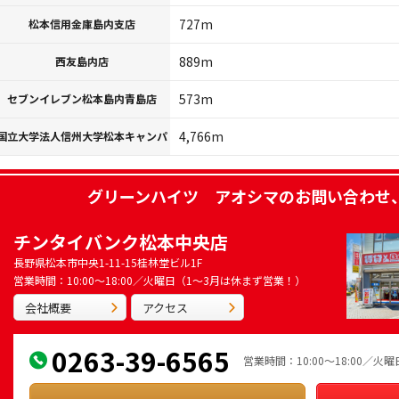
727m
松本信用金庫島内支店
889m
西友島内店
573m
セブンイレブン松本島内青島店
4,766m
国立大学法人信州大学松本キャンパ
グリーンハイツ アオシマ
のお問い合わせ
チンタイバンク松本中央店
長野県松本市中央1-11-15桂林堂ビル1F
営業時間：10:00～18:00／火曜日（1～3月は休まず営業！）
会社概要
アクセス
0263-39-6565
営業時間：10:00～18:00／