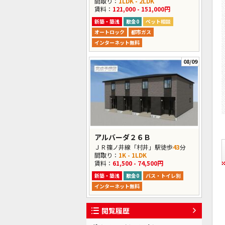
間取り：
1LDK - 2LDK
賃料：
121,000 - 151,000円
新築・築浅
敷金0
ペット相談
オートロック
都市ガス
インターネット無料
08/09
アルバーダ２６Ｂ
ＪＲ篠ノ井線「村井」駅徒歩
43
分
間取り：
1K - 1LDK
賃料：
61,500 - 74,500円
新築・築浅
敷金0
バス・トイレ別
インターネット無料
閲覧履歴