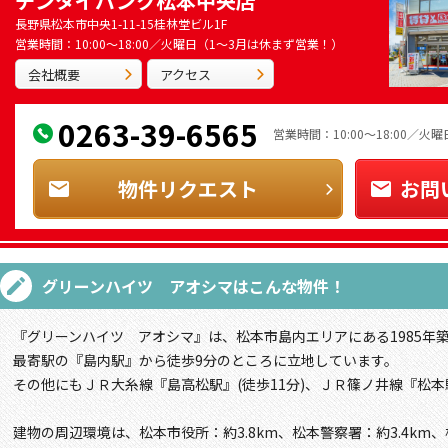
チンタイバンク松本中央店
長野県松本市中央1-11-15桂林堂ビル1F
営業時間：10:00～18:00／火曜日（1～3月は休まず営業！）
会社概要
アクセス
0263-39-6565
営業時間：10:00～18:00／
物件リクエスト
お問
グリーンハイツ アオシマ
はこんな物件！
『グリーンハイツ アオシマ』は、松本市島内エリアにある1985年
最寄駅の『島内駅』から徒歩9分のところに立地しています。
その他にもＪＲ大糸線『島高松駅』(徒歩11分)、ＪＲ篠ノ井線『松本駅
建物の周辺環境は、松本市役所：約3.8km、松本警察署：約3.4km、