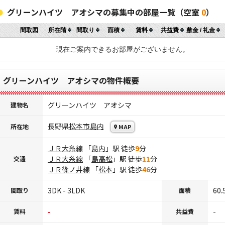
グリーンハイツ アオシマの募集中の部屋一覧（空室
0
）
間取図
所在階
間取り
面積
賃料
共益費
敷金 / 礼金
現在ご案内できるお部屋がございません。
グリーンハイツ アオシマの物件概要
グリーンハイツ アオシマ
建物名
長野県
松本市
島内
所在地
MAP
ＪＲ大糸線
「
島内
」駅 徒歩
9
分
ＪＲ大糸線
「
島高松
」駅 徒歩
11
分
交通
ＪＲ篠ノ井線
「
松本
」駅 徒歩
46
分
3DK - 3LDK
60.
間取り
面積
-
-
賃料
共益費