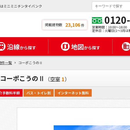
貸はミニミニチンタイバンク
0120
23,106
掲載建物数
件
営業時間：10:00～18:00
定休日：火曜日(1～3月は
沿線
地図
から探す
から探す
物件一覧
コーポこうのⅡ
コーポこうのⅡ
（空室
1
）
介手数料半額
バス・トイレ別
インターネット無料