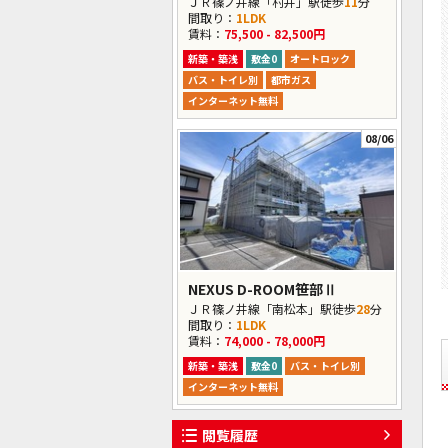
ＪＲ篠ノ井線「村井」駅徒歩
11
分
間取り：
1LDK
賃料：
75,500 - 82,500円
新築・築浅
敷金0
オートロック
バス・トイレ別
都市ガス
インターネット無料
08/06
NEXUS D-ROOM笹部Ⅱ
ＪＲ篠ノ井線「南松本」駅徒歩
28
分
間取り：
1LDK
賃料：
74,000 - 78,000円
新築・築浅
敷金0
バス・トイレ別
インターネット無料
閲覧履歴