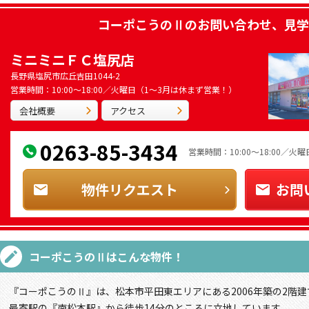
コーポこうのⅡ
のお問い合わせ、見学
ミニミニＦＣ塩尻店
長野県塩尻市広丘吉田1044-2
営業時間：10:00～18:00／火曜日（1～3月は休まず営業！）
会社概要
アクセス
0263-85-3434
営業時間：10:00～18:00／
物件リクエスト
お問
コーポこうのⅡ
はこんな物件！
『コーポこうのⅡ』は、松本市平田東エリアにある2006年築の2階建
最寄駅の『南松本駅』から徒歩14分のところに立地しています。