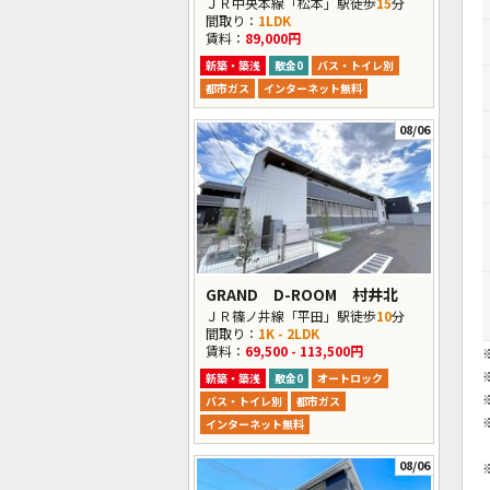
ＪＲ中央本線「松本」駅徒歩
15
分
間取り：
1LDK
賃料：
89,000円
新築・築浅
敷金0
バス・トイレ別
都市ガス
インターネット無料
08/06
GRAND D-ROOM 村井北
ＪＲ篠ノ井線「平田」駅徒歩
10
分
間取り：
1K - 2LDK
賃料：
69,500 - 113,500円
新築・築浅
敷金0
オートロック
バス・トイレ別
都市ガス
インターネット無料
08/06