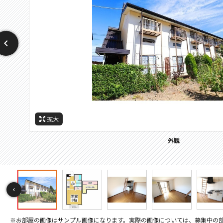
拡大
拡大
拡大
拡大
拡大
拡大
拡大
拡大
拡大
拡大
拡大
拡大
拡大
拡大
拡大
拡大
拡大
拡大
拡大
拡大
拡大
拡大
拡大
拡大
拡大
拡大
拡大
拡大
拡大
その他画像
間取
周辺施設：ホームセンター
周辺施設：警察署・交番
周辺施設：コンビニ
周辺施設：スーパー
周辺施設：銀行
周辺施設：役所
セキュリティ
バルコニー
その他画像
キッチン
キッチン
キッチン
トイレ
トイレ
外観
居間
居間
寝室
風呂
風呂
収納
洗面
設備
設備
設備
玄関
玄関
☆ロフト☆
間取り
※お部屋の画像はサンプル画像になります。実際の画像については、募集中の