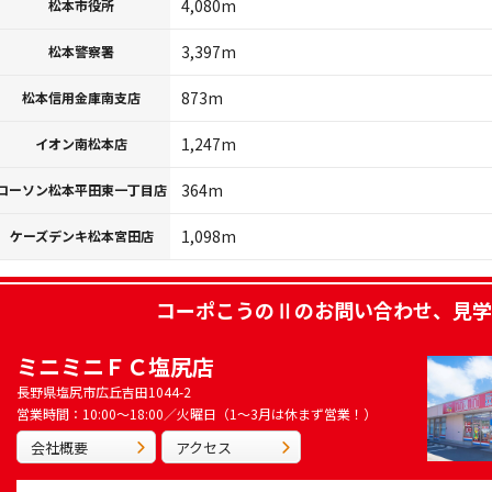
4,080m
松本市役所
3,397m
松本警察署
873m
松本信用金庫南支店
1,247m
イオン南松本店
364m
ローソン松本平田東一丁目店
1,098m
ケーズデンキ松本宮田店
コーポこうのⅡ
のお問い合わせ、見学
ミニミニＦＣ塩尻店
長野県塩尻市広丘吉田1044-2
営業時間：10:00～18:00／火曜日（1～3月は休まず営業！）
会社概要
アクセス