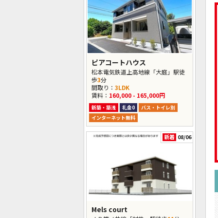
ピアコートハウス
松本電気鉄道上高地線「大庭」駅徒
歩
3
分
間取り：
3LDK
賃料：
160,000 - 165,000円
新築・築浅
礼金0
バス・トイレ別
インターネット無料
新着
08/06
Mels court