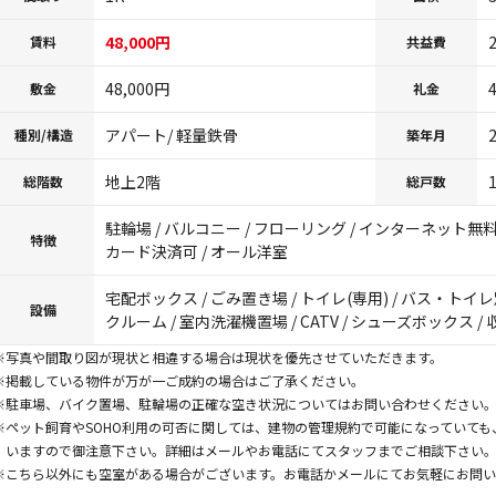
48,000円
賃料
共益費
48,000円
敷金
礼金
アパート/ 軽量鉄骨
種別/構造
築年月
地上2階
総階数
総戸数
駐輪場 / バルコニー / フローリング / インターネット無料 
特徴
カード決済可 / オール洋室
宅配ボックス / ごみ置き場 / トイレ(専用) / バス・トイレ別 
設備
クルーム / 室内洗濯機置場 / CATV / シューズボックス / 
※写真や間取り図が現状と相違する場合は現状を優先させていただきます。
※掲載している物件が万が一ご成約の場合はご了承ください。
※駐車場、バイク置場、駐輪場の正確な空き状況についてはお問い合わせください
※ペット飼育やSOHO利用の可否に関しては、建物の管理規約で可能になっていて
いますので御注意下さい。詳細はメールやお電話にてスタッフまでご相談下さい
※こちら以外にも空室がある場合がございます。お電話かメールにてお気軽にお問