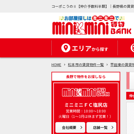
コーポこうのⅡ【仲介手数料半額】｜長野県の賃
エリア
から探す
HOME
松本市の賃貸物件一覧
平田東の賃貸
長野で物件をお探しなら
仲
ミニミニＦＣ塩尻店
営業時間：10:00～18:00
火曜日（1～3月は休まず営業！）
会社概要
店舗一覧