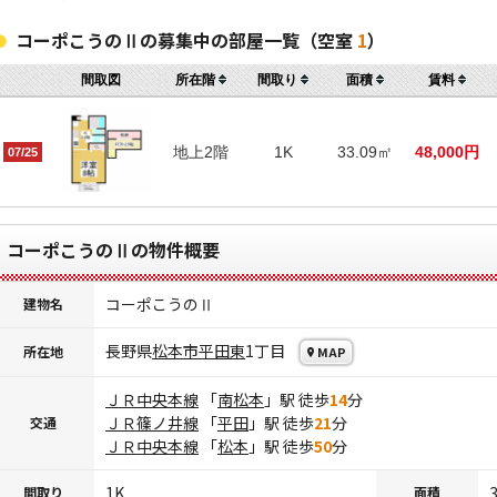
コーポこうのⅡの募集中の部屋一覧（空室
1
）
間取図
所在階
間取り
面積
賃料
地上2階
1K
33.09㎡
48,000円
07/25
コーポこうのⅡの物件概要
コーポこうのⅡ
建物名
長野県
松本市
平田東
1丁目
所在地
MAP
ＪＲ中央本線
「
南松本
」駅 徒歩
14
分
ＪＲ篠ノ井線
「
平田
」駅 徒歩
21
分
交通
ＪＲ中央本線
「
松本
」駅 徒歩
50
分
1K
間取り
面積