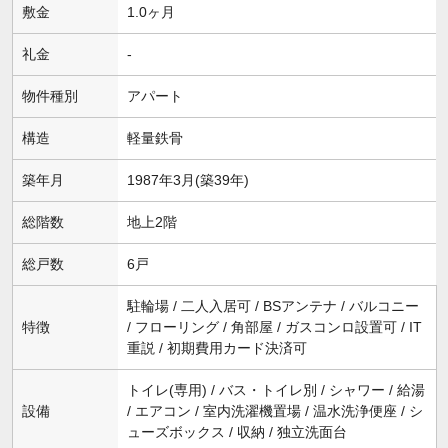
敷金
1.0ヶ月
礼金
-
物件種別
アパート
構造
軽量鉄骨
築年月
1987年3月(築39年)
総階数
地上2階
総戸数
6戸
駐輪場 / 二人入居可 / BSアンテナ / バルコニー
特徴
/ フローリング / 角部屋 / ガスコンロ設置可 / IT
重説 / 初期費用カード決済可
トイレ(専用) / バス・トイレ別 / シャワー / 給湯
設備
/ エアコン / 室内洗濯機置場 / 温水洗浄便座 / シ
ューズボックス / 収納 / 独立洗面台