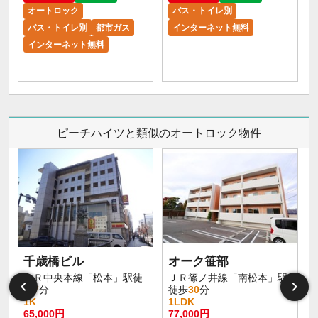
オートロック
バス・トイレ別
バス・トイレ別
都市ガス
インターネット無料
インターネット無料
ピーチハイツと類似のオートロック物件
千歳橋ビル
オーク笹部
大
ＪＲ中央本線「松本」駅徒
ＪＲ篠ノ井線「南松本」駅
歩
7
分
徒歩
30
分
1K
1LDK
65,000円
77,000円
8