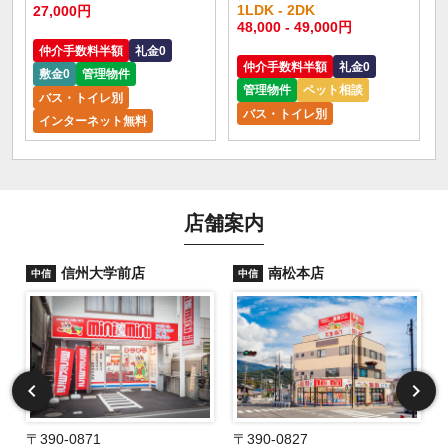
1LDK - 2DK
27,000円
48,000 - 49,000円
仲介手数料半額
礼金0
仲介手数料半額
礼金0
敷金0
管理物件
管理物件
ペット相談
バス・トイレ別
バス・トイレ別
インターネット無料
店舗案内
信州大学前店
南松本店
中信
中信
〒390-0871
〒390-0827