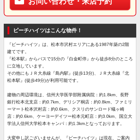
お問い合わせ・来店予約
ピーチハイツはこんな物件！
『ピーチハイツ』は、松本市沢村エリアにある1987年築の2階
建てです。
『松本駅』からバスで15分の『白金町停』から徒歩8分のところ
に立地しています。
その他にもＪＲ大糸線『島内駅』(徒歩13分)、ＪＲ大糸線『北
松本駅』(徒歩49分)が利用可能です。
建物の周辺環境は、信州大学医学部附属病院：約1.8km、長野
銀行松本北支店：約0.7km、デリシア桐店：約0.8km、ファミリ
ーマート松本沢村店：約0.6km、クスリのサンロード蟻ヶ崎
店：約0.6km、ケーヨーデイツー松本元町店：約3.0km、国立大
学法人信州大学松本キャンパ：約1.3kmとなっております。
大変申し訳ございませんが、『ピーチハイツ』は現在、ご案内