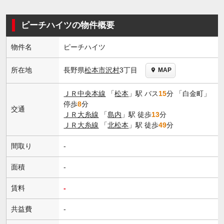
ピーチハイツの物件概要
物件名
ピーチハイツ
長野県
松本市
沢村
3丁目
所在地
MAP
ＪＲ中央本線
「
松本
」駅 バス
15
分 「白金町」
停歩
8
分
交通
ＪＲ大糸線
「
島内
」駅 徒歩
13
分
ＪＲ大糸線
「
北松本
」駅 徒歩
49
分
間取り
-
面積
-
賃料
-
共益費
-