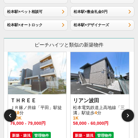
松本駅×ペット相談可
松本駅×敷金礼金0円
松本駅×オートロック
松本駅×デザイナーズ
ピーチハイツと類似の新築物件
イ
ＴＨＲＥＥ
リアン波田
ＪＲ篠ノ井線「平田」駅徒
松本電気鉄道上高地線「三
歩
18
分
溝」駅徒歩
4
分
1LDK
1K
76,000 - 79,000円
58,000 - 60,000円
新築・築浅
管理物件
新築・築浅
管理物件