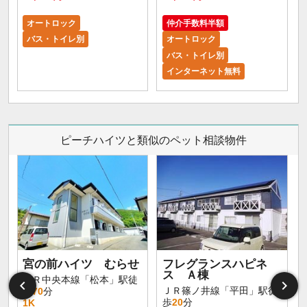
オートロック
仲介手数料半額
バス・トイレ別
オートロック
バス・トイレ別
インターネット無料
ピーチハイツと類似のペット相談物件
宮の前ハイツ むらせ
フレグランスハピネ
ス Ａ棟
ＪＲ中央本線「松本」駅徒
ＪＲ篠ノ井線「平田」駅徒
歩
70
分
歩
20
分
1K