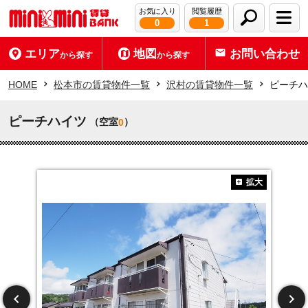
お気に入り
閲覧履歴
0
1
エリア
地図
お問い合わせ
から探す
から探す
HOME
松本市の賃貸物件一覧
沢村の賃貸物件一覧
ピーチハ
ピーチハイツ
（空室
）
0
拡大