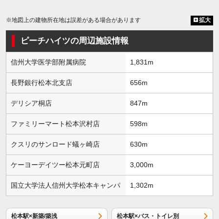
※地図上の建物所在地は誤差がある場合があります
拡大
ピーチハイツの周辺施設情報
信州大学医学部附属病院
1,831m
長野銀行松本北支店
656m
デリシア桐店
847m
ファミリーマート松本沢村店
598m
クスリのサンロード蟻ヶ崎店
630m
ケーヨーデイツー松本元町店
3,000m
国立大学法人信州大学松本キャンパ
1,302m
松本駅×新築/築浅
松本駅×バス・トイレ別