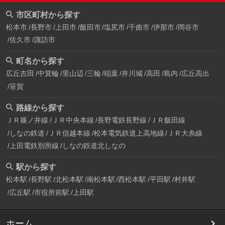
市区町村から探す
松本市
長野市
上田市
飯田市
塩尻市
千曲市
伊那市
岡谷市
佐久市
諏訪市
町名から探す
広丘吉田
中箕輪
里山辺
三輪
稲葉
井川城
高田
島内
広丘高出
笹賀
路線から探す
ＪＲ篠ノ井線
ＪＲ中央本線
長野電鉄長野線
ＪＲ飯田線
しなの鉄道
ＪＲ信越本線
松本電気鉄道上高地線
ＪＲ大糸線
上田電鉄別所線
しなの鉄道北しなの
駅から探す
松本駅
長野駅
北松本駅
南松本駅
西松本駅
平田駅
村井駅
広丘駅
市役所前駅
上田駅
ホーム