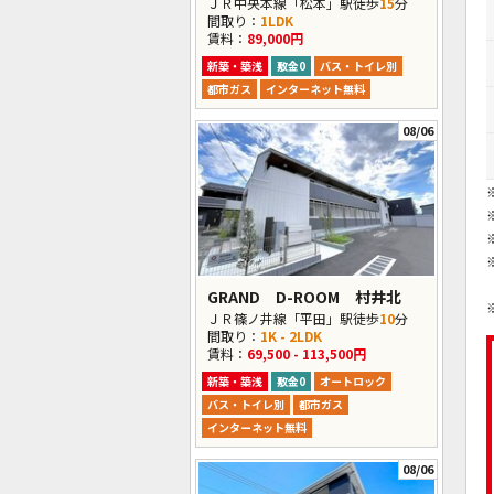
ＪＲ中央本線「松本」駅徒歩
15
分
間取り：
1LDK
賃料：
89,000円
新築・築浅
敷金0
バス・トイレ別
都市ガス
インターネット無料
08/06
GRAND D-ROOM 村井北
ＪＲ篠ノ井線「平田」駅徒歩
10
分
間取り：
1K - 2LDK
賃料：
69,500 - 113,500円
新築・築浅
敷金0
オートロック
バス・トイレ別
都市ガス
インターネット無料
08/06