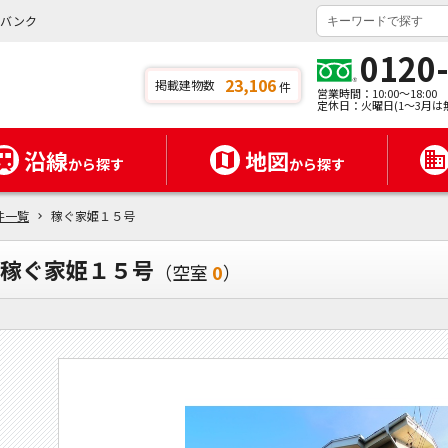
イバンク
0120
23,106
掲載建物数
件
営業時間：10:00～18:00
定休日：火曜日(1～3月は
沿線
地図
から探す
から探す
件一覧
稼ぐ家姫１５号
稼ぐ家姫１５号
（空室
0
）