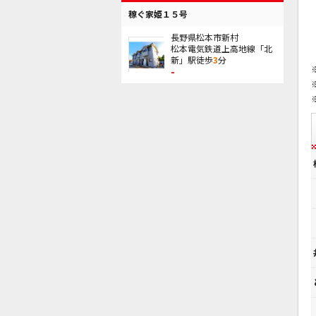
稼ぐ家姫１５号
長野県松本市新村
松本電気鉄道上高地線「北
新」駅徒歩
3
分
-