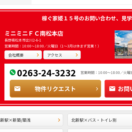
稼ぐ家姫１５号
のお問い合わせ、見学
ミニミニＦＣ南松本店
長野県松本市出川2-6-1
営業時間：10:00～18:00／火曜日（1～3月は休まず営業！）
会社概要
アクセス
0263-24-3232
営業時間：10:00～18:00／
物件リクエスト
お問
新駅×新築/築浅
北新駅×バス・トイレ別