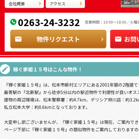
会社概要
アクセス
0263-24-3232
営業時間：10:00～18:00／
物件リクエスト
お問
稼ぐ家姫１５号
はこんな物件！
『稼ぐ家姫１５号』は、松本市新村エリアにある2001年築の2階建て
最寄駅の『北新駅』から徒歩5分以内の駅近物件で利便性が良いオス
建物の周辺環境は、松本警察署：約4.7km、デリシア梓川店：約3.2k
私立松本大学：約0.6kmとなっております。
大変申し訳ございませんが、『稼ぐ家姫１５号』は現在、ご案内でき
ページ下部に『稼ぐ家姫１５号』の類似物件をご案内しておりますの