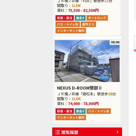
ＪＲ篠ノ井線「村井」駅徒歩
11
分
間取り：
1LDK
賃料：
75,500 - 82,500円
新築・築浅
敷金0
オートロック
バス・トイレ別
都市ガス
インターネット無料
08/06
NEXUS D-ROOM笹部Ⅱ
ＪＲ篠ノ井線「南松本」駅徒歩
28
分
間取り：
1LDK
賃料：
74,000 - 78,000円
新築・築浅
敷金0
バス・トイレ別
インターネット無料
閲覧履歴