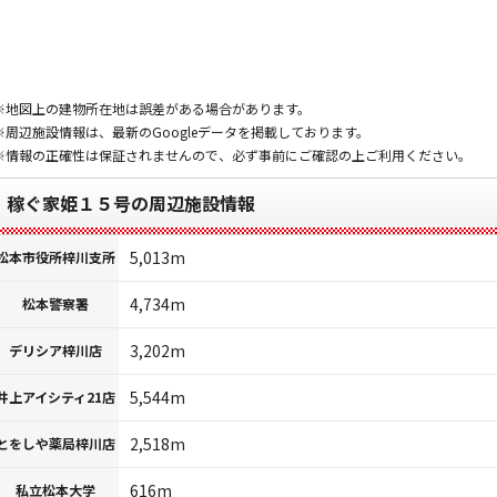
※地図上の建物所在地は誤差がある場合があります。
※周辺施設情報は、最新のGoogleデータを掲載しております。
※情報の正確性は保証されませんので、必ず事前にご確認の上ご利用ください。
稼ぐ家姫１５号の周辺施設情報
5,013m
松本市役所梓川支所
4,734m
松本警察署
3,202m
デリシア梓川店
5,544m
井上アイシティ21店
2,518m
とをしや薬局梓川店
616m
私立松本大学