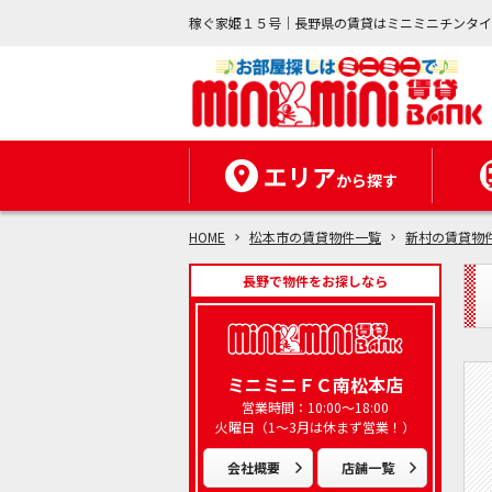
稼ぐ家姫１５号｜長野県の賃貸はミニミニチンタ
エリア
から探す
HOME
松本市の賃貸物件一覧
新村の賃貸物
長野で物件をお探しなら
ミニミニＦＣ南松本店
営業時間：10:00～18:00
火曜日（1～3月は休まず営業！）
会社概要
店舗一覧