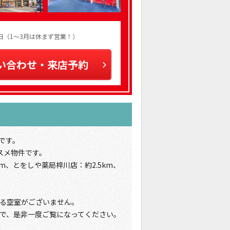
火曜日（1～3月は休まず営業！）
い合わせ・来店予約
です。
スメ物件です。
m、とをしや薬局梓川店：約2.5km、
る空室がございません。
で、是非一度ご覧になってください。