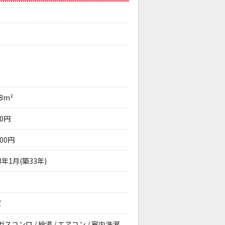
98m²
00円
000円
3年1月(築33年)
戸
室
ガスコンロ / 給湯 / エアコン / 室内洗濯