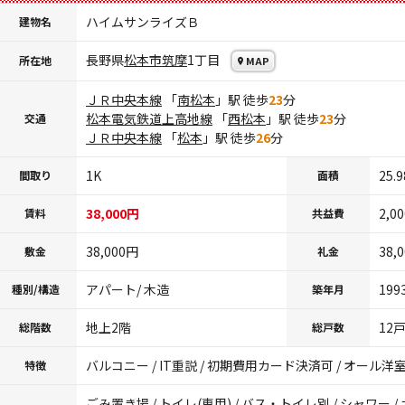
ハイムサンライズＢ
建物名
長野県
松本市
筑摩
1丁目
所在地
MAP
ＪＲ中央本線
「
南松本
」駅 徒歩
23
分
松本電気鉄道上高地線
「
西松本
」駅 徒歩
23
分
交通
ＪＲ中央本線
「
松本
」駅 徒歩
26
分
1K
25.
間取り
面積
38,000円
2,0
賃料
共益費
38,000円
38,
敷金
礼金
アパート/ 木造
199
種別/構造
築年月
地上2階
12
総階数
総戸数
バルコニー / IT重説 / 初期費用カード決済可 / オール洋
特徴
ごみ置き場 / トイレ(専用) / バス・トイレ別 / シャワー / 