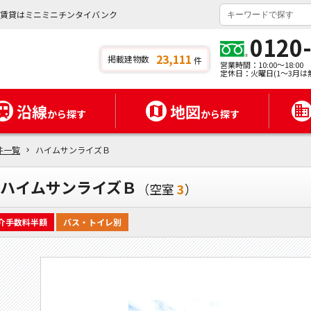
の賃貸はミニミニチンタイバンク
0120
23,111
掲載建物数
件
営業時間：10:00～18:00
定休日：火曜日(1～3月は
沿線
地図
から探す
から探す
件一覧
ハイムサンライズＢ
ハイムサンライズＢ
（空室
3
）
介手数料半額
バス・トイレ別