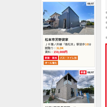
08/07
松本市芳野貸家
ＪＲ篠ノ井線「南松本」駅徒歩
10
分
間取り：
3LDK
賃料：
150,000円
新築・築浅
バス・トイレ別
オール電化
新着
08/07