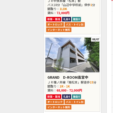
ＪＲ中央本線「松本」駅
バス18分「山辺中学校前」停歩
1
分
間取り：
1LDK
賃料：
72,000円
新築・築浅
礼金0
敷金0
オートロック
バス・トイレ別
インターネット無料
08/07
GRAND D-ROOM高宮中
ＪＲ篠ノ井線「南松本」駅徒歩
15
分
間取り：
1R - 1K
賃料：
68,000 - 72,000円
新築・築浅
礼金0
敷金0
オートロック
バス・トイレ別
インターネット無料