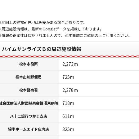
※地図上の建物所在地は誤差がある場合があります。
※周辺施設情報は、最新のGoogleデータを掲載しております。
※情報の正確性は保証されませんので、必ず事前にご確認の上ご利用ください。
ハイムサンライズＢの周辺施設情報
2,273m
松本市役所
725m
松本出川郵便局
2,278m
松本警察署
718m
社会医療法人財団慈泉会相澤東病院
611m
八十二銀行つかま支店
325m
綿半ホームエイド庄内店