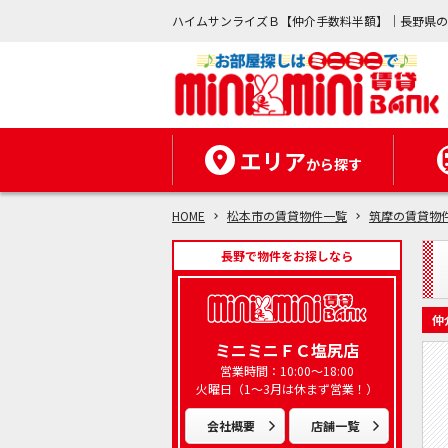
ハイムサンライズＢ【仲介手数料半額】｜長野県
エリア
から探す
HOME
松本市の賃貸物件一覧
筑摩の賃貸物
長野で物件をお探しなら
仲
ミニミニＦＣ塩尻店
営業時間：10:00～18:00
火曜日（1～3月は休まず営業！）
会社概要
店舗一覧