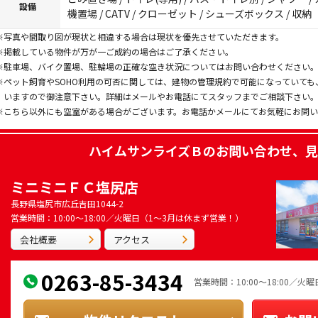
設備
機置場 / CATV / クローゼット / シューズボックス / 収納
※写真や間取り図が現状と相違する場合は現状を優先させていただきます。
※掲載している物件が万が一ご成約の場合はご了承ください。
※駐車場、バイク置場、駐輪場の正確な空き状況についてはお問い合わせください
※ペット飼育やSOHO利用の可否に関しては、建物の管理規約で可能になっていて
いますので御注意下さい。詳細はメールやお電話にてスタッフまでご相談下さい
※こちら以外にも空室がある場合がございます。お電話かメールにてお気軽にお問
ハイムサンライズＢ
のお問い合わせ、見
ミニミニＦＣ塩尻店
長野県塩尻市広丘吉田1044-2
営業時間：10:00～18:00／火曜日（1～3月は休まず営業！）
会社概要
アクセス
0263-85-3434
営業時間：10:00～18:00／