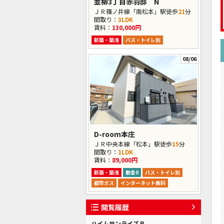
並柳3丁目赤羽邸 N
ＪＲ篠ノ井線「南松本」駅徒歩
21
分
間取り：
3LDK
賃料：
130,000円
新築・築浅
バス・トイレ別
08/06
D-room本庄
ＪＲ中央本線「松本」駅徒歩
15
分
間取り：
1LDK
賃料：
89,000円
新築・築浅
敷金0
バス・トイレ別
都市ガス
インターネット無料
閲覧履歴
ハイムサンライズＢ