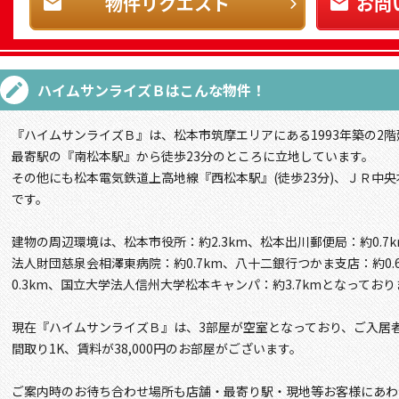
物件リクエスト
お問
ハイムサンライズＢ
はこんな物件！
『ハイムサンライズＢ』は、松本市筑摩エリアにある1993年築の2
最寄駅の『南松本駅』から徒歩23分のところに立地しています。
その他にも松本電気鉄道上高地線『西松本駅』(徒歩23分)、ＪＲ中央
です。
建物の周辺環境は、松本市役所：約2.3km、松本出川郵便局：約0.7k
法人財団慈泉会相澤東病院：約0.7km、八十二銀行つかま支店：約0
0.3km、国立大学法人信州大学松本キャンパ：約3.7kmとなっており
現在『ハイムサンライズＢ』は、3部屋が空室となっており、ご入居
間取り1K、賃料が38,000円のお部屋がございます。
ご案内時のお待ち合わせ場所も店舗・最寄り駅・現地等お客様にあわ