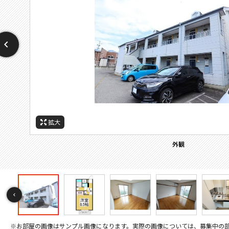
拡大
拡大
拡大
拡大
拡大
拡大
拡大
拡大
拡大
拡大
拡大
拡大
拡大
拡大
拡大
拡大
拡大
拡大
拡大
拡大
拡大
拡大
拡大
拡大
拡大
拡大
拡大
拡大
拡大
間取
周辺施設：ホームセンター
周辺施設：警察署・交番
周辺施設：大学
周辺施設：銀行
周辺施設：病院
周辺施設：役所
セキュリティ
バルコニー
その他画像
その他画像
キッチン
キッチン
トイレ
外観
居間
居間
寝室
寝室
寝室
風呂
風呂
収納
洗面
設備
設備
玄関
玄関
眺望
間取り
※お部屋の画像はサンプル画像になります。実際の画像については、募集中の