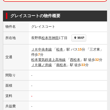
グレイスコートの物件概要
物件名
グレイスコート
長野県
松本市
神田
1丁目
所在地
MAP
ＪＲ中央本線
「
松本
」駅 バス
15
分 「三才東」
停歩
7
分
交通
松本電気鉄道上高地線
「
西松本
」駅 徒歩
32
分
ＪＲ篠ノ井線
「
南松本
」駅 徒歩
33
分
間取り
-
面積
-
賃料
-
共益費
-