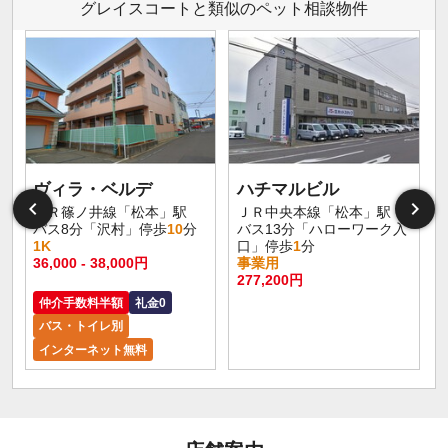
グレイスコートと類似のペット相談物件
ヴィラ・ベルデ
ハチマルビル
ＪＲ篠ノ井線「松本」駅
ＪＲ中央本線「松本」駅
バス8分「沢村」停歩
10
分
バス13分「ハローワーク入
1K
口」停歩
1
分
36,000 - 38,000円
事業用
277,200円
仲介手数料半額
礼金0
バス・トイレ別
インターネット無料