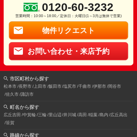
0120-60-3232
営業時間：10:00～18:00／定休日：火曜日(1～3月は無休で営業)
物件リクエスト
お問い合わせ・来店予約
市区町村から探す
松本市
長野市
上田市
飯田市
塩尻市
千曲市
伊那市
岡谷市
佐久市
諏訪市
町名から探す
広丘吉田
中箕輪
三輪
里山辺
井川城
高田
稲葉
島内
広丘高出
笹賀
路線から探す