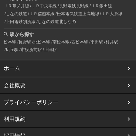
ＪＲ篠ノ井線
ＪＲ中央本線
長野電鉄長野線
ＪＲ飯田線
しなの鉄道
ＪＲ信越本線
松本電気鉄道上高地線
ＪＲ大糸線
上田電鉄別所線
しなの鉄道北しなの
駅から探す
松本駅
長野駅
北松本駅
南松本駅
西松本駅
平田駅
村井駅
広丘駅
市役所前駅
上田駅
ホーム
会社概要
プライバシーポリシー
利用規約