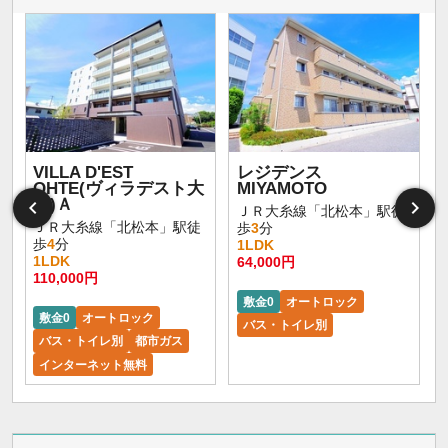
VILLA D'EST
レジデンス
OHTE(ヴィラデスト大
MIYAMOTO
手)Ａ
ＪＲ大糸線「北松本」駅徒
ＪＲ大糸線「北松本」駅徒
歩
3
分
歩
4
分
1LDK
1LDK
64,000円
110,000円
敷金0
オートロック
敷金0
オートロック
バス・トイレ別
バス・トイレ別
都市ガス
インターネット無料