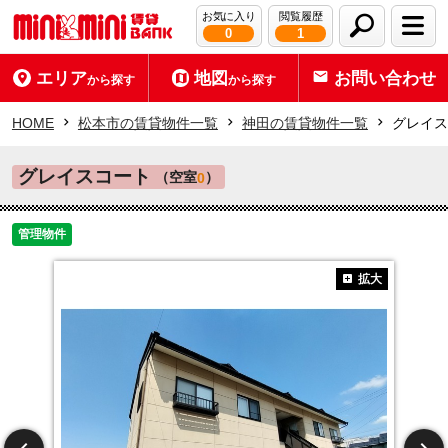
お気に入り
閲覧履歴
0
1
エリア
地図
お問い合わせ
から探す
から探す
HOME
松本市の賃貸物件一覧
神田の賃貸物件一覧
グレイス
グレイスコート
（空室
）
0
管理物件
拡大