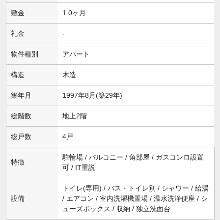
敷金
1.0ヶ月
礼金
-
物件種別
アパート
構造
木造
築年月
1997年8月(築29年)
総階数
地上2階
総戸数
4戸
駐輪場 / バルコニー / 角部屋 / ガスコンロ設置
特徴
可 / IT重説
トイレ(専用) / バス・トイレ別 / シャワー / 給湯
設備
/ エアコン / 室内洗濯機置場 / 温水洗浄便座 / シ
ューズボックス / 収納 / 独立洗面台