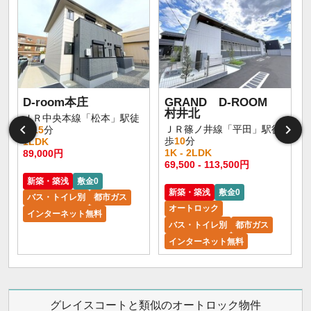
D-room本庄
GRAND D-ROOM
村井北
ＪＲ中央本線「松本」駅徒
ＪＲ篠ノ井線「平田」駅徒
歩
15
分
歩
10
分
1LDK
1K - 2LDK
89,000円
1
69,500 - 113,500円
新築・築浅
敷金0
新築・築浅
敷金0
バス・トイレ別
都市ガス
オートロック
インターネット無料
バス・トイレ別
都市ガス
インターネット無料
グレイスコートと類似のオートロック物件