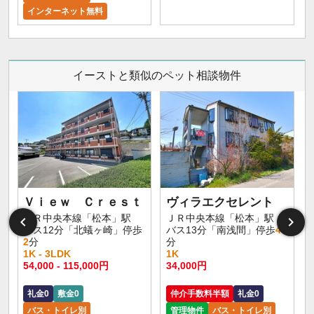
インターネット無料
イーストと類似のペット相談物件
Ｖｉｅｗ Ｃｒｅｓｔ
ヴィラエクセレント
ＪＲ中央本線「松本」駅
ＪＲ中央本線「松本」駅
バス12分「北蟻ヶ崎」停歩
バス13分「南浅間」停歩
4
2
分
分
1K - 3LDK
1K
54,000 - 115,000円
34,000円
礼金0
敷金0
仲介手数料半額
礼金0
バス・トイレ別
管理物件
バス・トイレ別