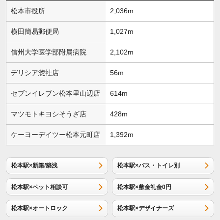
松本市役所
2,036m
横田簡易郵便局
1,027m
信州大学医学部附属病院
2,102m
デリシア惣社店
56m
セブンイレブン松本里山辺店
614m
マツモトキヨシそうざ店
428m
ケーヨーデイツー松本元町店
1,392m
松本駅×新築/築浅
松本駅×バス・トイレ別
松本駅×ペット相談可
松本駅×敷金礼金0円
松本駅×オートロック
松本駅×デザイナーズ