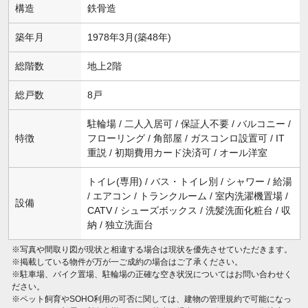
構造
鉄骨造
築年月
1978年3月(築48年)
総階数
地上2階
総戸数
8戸
駐輪場 / 二人入居可 / 保証人不要 / バルコニー /
特徴
フローリング / 角部屋 / ガスコンロ設置可 / IT
重説 / 初期費用カード決済可 / オール洋室
トイレ(専用) / バス・トイレ別 / シャワー / 給湯
/ エアコン / トランクルーム / 室内洗濯機置場 /
設備
CATV / シューズボックス / 洗髪洗面化粧台 / 収
納 / 独立洗面台
※写真や間取り図が現状と相違する場合は現状を優先させていただきます。
※掲載している物件が万が一ご成約の場合はご了承ください。
※駐車場、バイク置場、駐輪場の正確な空き状況についてはお問い合わせく
ださい。
※ペット飼育やSOHO利用の可否に関しては、建物の管理規約で可能になっ