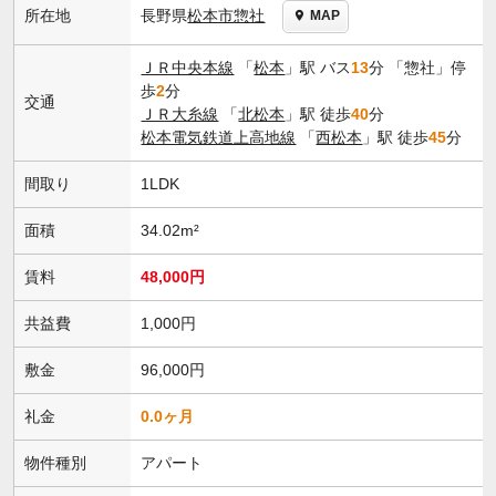
長野県
松本市
惣社
所在地
MAP
ＪＲ中央本線
「
松本
」駅 バス
13
分 「惣社」停
歩
2
分
交通
ＪＲ大糸線
「
北松本
」駅 徒歩
40
分
松本電気鉄道上高地線
「
西松本
」駅 徒歩
45
分
間取り
1LDK
面積
34.02m²
賃料
48,000円
共益費
1,000円
敷金
96,000円
礼金
0.0ヶ月
物件種別
アパート