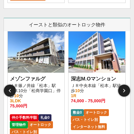
イーストと類似のオートロック物件
メゾンファルグ
深志M.Oマンション
ＪＲ篠ノ井線「松本」駅
ＪＲ中央本線「松本」駅徒
バス10分「松商学園口」停
歩
10
分
歩
10
分
1R
3LDK
74,000 - 75,000円
9
75,000円
敷金0
オートロック
仲介手数料半額
礼金0
バス・トイレ別
管理物件
オートロック
インターネット無料
バス・トイレ別