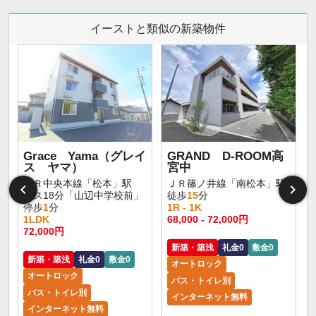
イーストと類似の新築物件
Grace Yama（グレイ
GRAND D-ROOM高
ス ヤマ）
宮中
ＪＲ中央本線「松本」駅
ＪＲ篠ノ井線「南松本」駅
バス18分「山辺中学校前」
徒歩
15
分
停歩
1
分
1R - 1K
1LDK
68,000 - 72,000円
72,000円
新築・築浅
礼金0
敷金0
新築・築浅
礼金0
敷金0
オートロック
オートロック
バス・トイレ別
バス・トイレ別
インターネット無料
インターネット無料