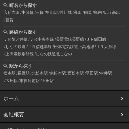
町名から探す
広丘吉田
中箕輪
三輪
里山辺
井川城
高田
稲葉
島内
広丘高出
笹賀
路線から探す
ＪＲ篠ノ井線
ＪＲ中央本線
長野電鉄長野線
ＪＲ飯田線
しなの鉄道
ＪＲ信越本線
松本電気鉄道上高地線
ＪＲ大糸線
上田電鉄別所線
しなの鉄道北しなの
駅から探す
松本駅
長野駅
北松本駅
南松本駅
西松本駅
平田駅
村井駅
広丘駅
市役所前駅
上田駅
ホーム
会社概要