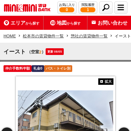
お気に入り
閲覧履歴
0
1
エリア
地図
お問い合わせ
から探す
から探す
HOME
松本市の賃貸物件一覧
惣社の賃貸物件一覧
イースト
イースト
（空室
）
2
更新 08/05
仲介手数料半額
礼金0
バス・トイレ別
拡大