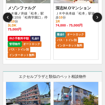
メゾンファルグ
深志M.Oマンション
ＪＲ篠ノ井線「松本」駅
ＪＲ中央本線「松本」駅徒
バス10分「松商学園口」停
歩
10
分
歩
10
分
1R
3LDK
74,000 - 75,000円
9
75,000円
敷金0
オートロック
仲介手数料半額
礼金0
バス・トイレ別
管理物件
オートロック
インターネット無料
バス・トイレ別
インターネット無料
エクセルプラザと類似のペット相談物件