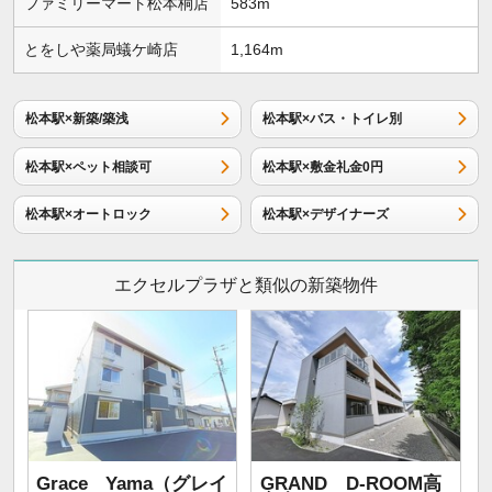
ファミリーマート松本桐店
583m
とをしや薬局蟻ケ崎店
1,164m
松本駅×新築/築浅
松本駅×バス・トイレ別
松本駅×ペット相談可
松本駅×敷金礼金0円
松本駅×オートロック
松本駅×デザイナーズ
エクセルプラザと類似の新築物件
Grace Yama（グレイ
GRAND D-ROOM高