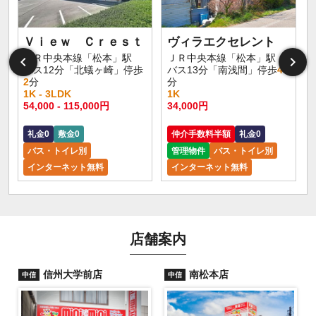
Ｖｉｅｗ Ｃｒｅｓｔ
ヴィラエクセレント
ＪＲ中央本線「松本」駅
ＪＲ中央本線「松本」駅
バス12分「北蟻ヶ崎」停歩
バス13分「南浅間」停歩
4
2
分
分
1K - 3LDK
1K
54,000 - 115,000円
34,000円
礼金0
敷金0
仲介手数料半額
礼金0
バス・トイレ別
管理物件
バス・トイレ別
インターネット無料
インターネット無料
店舗案内
信州大学前店
南松本店
中信
中信