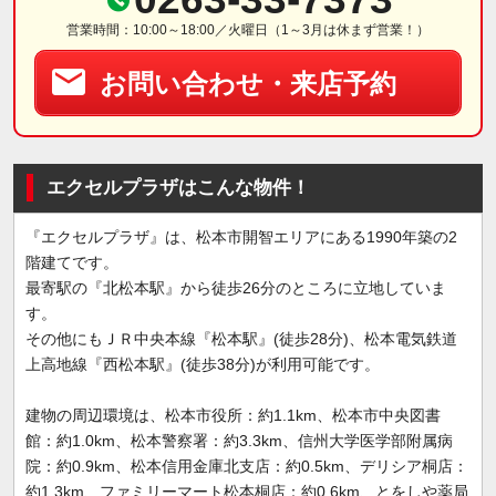
営業時間：10:00～18:00／火曜日（1～3月は休まず営業！）
お問い合わせ・来店予約
エクセルプラザはこんな物件！
『エクセルプラザ』は、松本市開智エリアにある1990年築の2
階建てです。
最寄駅の『北松本駅』から徒歩26分のところに立地していま
す。
その他にもＪＲ中央本線『松本駅』(徒歩28分)、松本電気鉄道
上高地線『西松本駅』(徒歩38分)が利用可能です。
建物の周辺環境は、松本市役所：約1.1km、松本市中央図書
館：約1.0km、松本警察署：約3.3km、信州大学医学部附属病
院：約0.9km、松本信用金庫北支店：約0.5km、デリシア桐店：
約1.3km、ファミリーマート松本桐店：約0.6km、とをしや薬局