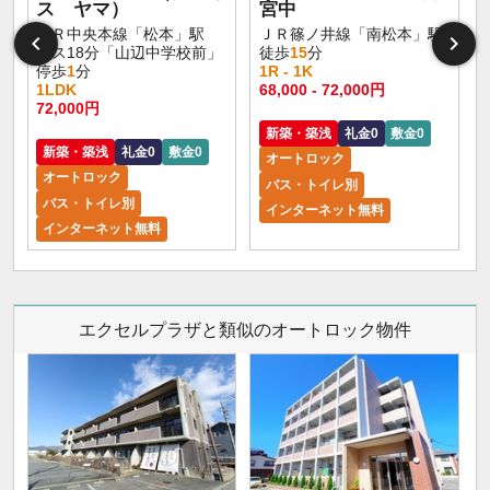
ス ヤマ）
宮中
ＪＲ中央本線「松本」駅
ＪＲ篠ノ井線「南松本」駅
バス18分「山辺中学校前」
徒歩
15
分
停歩
1
分
1R - 1K
1LDK
68,000 - 72,000円
72,000円
新築・築浅
礼金0
敷金0
新築・築浅
礼金0
敷金0
オートロック
オートロック
バス・トイレ別
バス・トイレ別
インターネット無料
インターネット無料
エクセルプラザと類似のオートロック物件