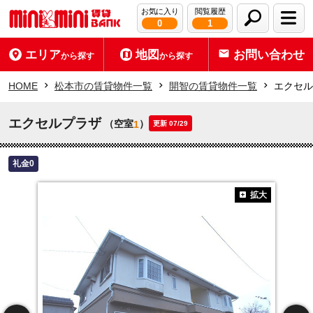
お気に入り
閲覧履歴
0
1
エリア
地図
お問い合わせ
から探す
から探す
HOME
松本市の賃貸物件一覧
開智の賃貸物件一覧
エクセル
エクセルプラザ
（空室
）
1
更新 07/29
礼金0
拡大