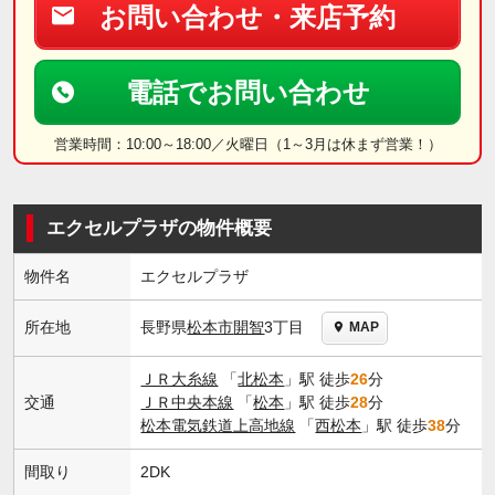
お問い合わせ・来店予約
電話でお問い合わせ
営業時間：10:00～18:00／火曜日（1～3月は休まず営業！）
エクセルプラザの物件概要
物件名
エクセルプラザ
長野県
松本市
開智
3丁目
所在地
MAP
ＪＲ大糸線
「
北松本
」駅 徒歩
26
分
交通
ＪＲ中央本線
「
松本
」駅 徒歩
28
分
松本電気鉄道上高地線
「
西松本
」駅 徒歩
38
分
間取り
2DK