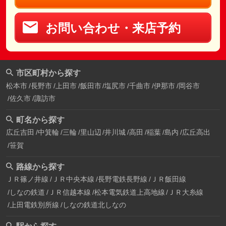
お問い合わせ・来店予約
市区町村から探す
松本市
長野市
上田市
飯田市
塩尻市
千曲市
伊那市
岡谷市
佐久市
諏訪市
町名から探す
広丘吉田
中箕輪
三輪
里山辺
井川城
高田
稲葉
島内
広丘高出
笹賀
路線から探す
ＪＲ篠ノ井線
ＪＲ中央本線
長野電鉄長野線
ＪＲ飯田線
しなの鉄道
ＪＲ信越本線
松本電気鉄道上高地線
ＪＲ大糸線
上田電鉄別所線
しなの鉄道北しなの