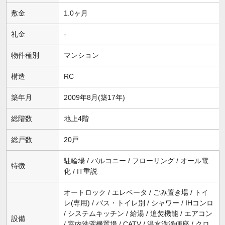
敷金
1.0ヶ月
礼金
-
物件種別
マンション
構造
RC
築年月
2009年8月(築17年)
総階数
地上4階
総戸数
20戸
駐輪場 / バルコニー / フローリング / オール電
特徴
化 / IT重説
オートロック / エレベータ / ごみ置き場 / トイ
レ(専用) / バス・トイレ別 / シャワー / IHコンロ
/ システムキッチン / 給湯 / 追焚機能 / エアコン
設備
/ 室内洗濯機置場 / CATV / 温水洗浄便座 / クロ