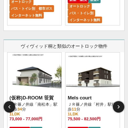
オートロック
オートロック
バス・トイレ別
都市ガス
バス・トイレ別
インターネット無料
インターネット無料
ヴィヴィッド桐と類似のオートロック物件
(仮称)D-ROOM 笹賀
Mels court
ＪＲ篠ノ井線「南松本」駅
ＪＲ篠ノ井線「村井」駅徒
徒歩
34
分
歩
11
分
1LDK
1LDK
73,000 - 77,000円
75,500 - 82,500円