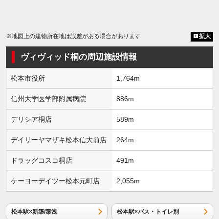
※地図上の建物所在地は誤差がある場合があります
拡大
ヴィヴィッド桐の周辺施設情報
松本市役所
1,764m
信州大学医学部附属病院
886m
デリシア桐店
589m
デイリーヤマザキ松本信大前店
264m
ドラッグコスコ桐店
491m
ケーヨーデイツー松本元町店
2,055m
松本駅×新築/築浅
松本駅×バス・トイレ別