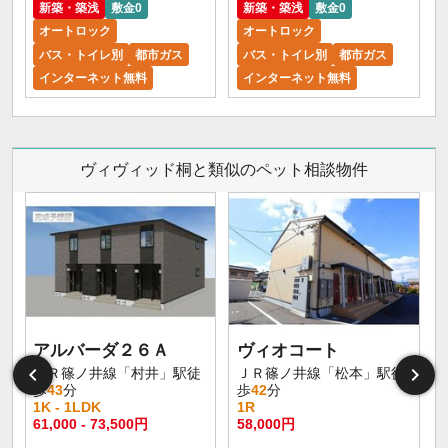
新築・築浅
敷金0
新築・築浅
敷金0
オートロック
オートロック
バス・トイレ別
都市ガス
バス・トイレ別
都市ガス
インターネット無料
インターネット無料
ヴィヴィッド桐と類似のペット相談物件
アルバーダ２６Ａ
ヴィオコート
ＪＲ篠ノ井線「村井」駅徒
ＪＲ篠ノ井線「松本」駅徒
歩
43
分
歩
42
分
1K - 1LDK
1R
61,000 - 73,500円
58,000円