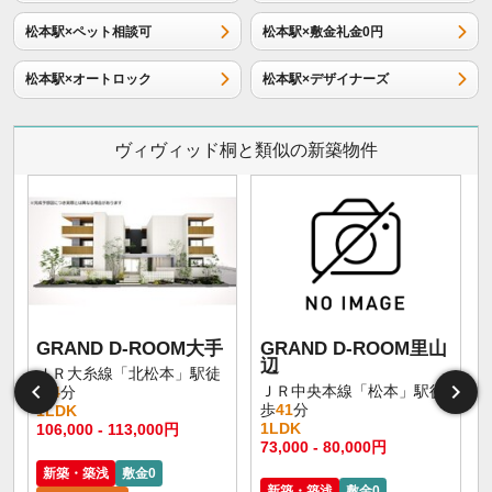
松本駅×ペット相談可
松本駅×敷金礼金0円
松本駅×オートロック
松本駅×デザイナーズ
ヴィヴィッド桐と類似の新築物件
GRAND D-ROOM大手
GRAND D-ROOM里山
辺
ＪＲ大糸線「北松本」駅徒
ＪＲ中央本線「松本」駅徒
歩
4
分
歩
41
分
1LDK
1LDK
106,000 - 113,000円
73,000 - 80,000円
新築・築浅
敷金0
新築・築浅
敷金0