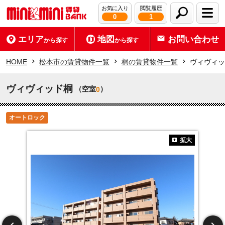
お気に入り
閲覧履歴
0
1
エリア
地図
お問い合わせ
から探す
から探す
HOME
松本市の賃貸物件一覧
桐の賃貸物件一覧
ヴィヴィッ
ヴィヴィッド桐
（空室
）
0
オートロック
拡大