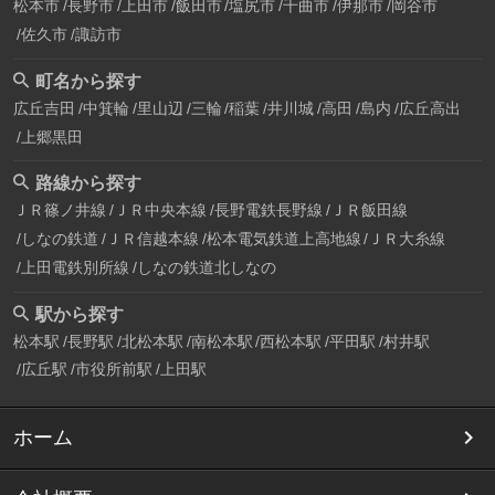
松本市
長野市
上田市
飯田市
塩尻市
千曲市
伊那市
岡谷市
佐久市
諏訪市
町名から探す
広丘吉田
中箕輪
里山辺
三輪
稲葉
井川城
高田
島内
広丘高出
上郷黒田
路線から探す
ＪＲ篠ノ井線
ＪＲ中央本線
長野電鉄長野線
ＪＲ飯田線
しなの鉄道
ＪＲ信越本線
松本電気鉄道上高地線
ＪＲ大糸線
上田電鉄別所線
しなの鉄道北しなの
駅から探す
松本駅
長野駅
北松本駅
南松本駅
西松本駅
平田駅
村井駅
広丘駅
市役所前駅
上田駅
ホーム