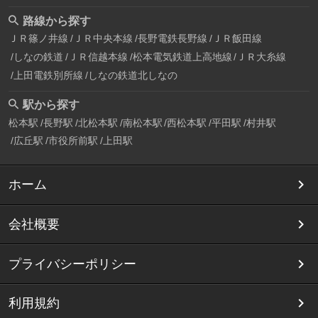
路線から探す
ＪＲ篠ノ井線
ＪＲ中央本線
長野電鉄長野線
ＪＲ飯田線
しなの鉄道
ＪＲ信越本線
松本電気鉄道上高地線
ＪＲ大糸線
上田電鉄別所線
しなの鉄道北しなの
駅から探す
松本駅
長野駅
北松本駅
南松本駅
西松本駅
平田駅
村井駅
広丘駅
市役所前駅
上田駅
ホーム
会社概要
プライバシーポリシー
利用規約