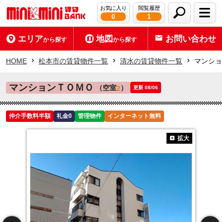
お気に入り
閲覧履歴
0
1
エリア
地図
お問い合わせ
から探す
から探す
HOME
松本市の賃貸物件一覧
清水の賃貸物件一覧
マンショ
マンションＴＯＭＯ
（空室
）
2
更新 08/06
仲介手数料半額
礼金0
管理物件
インターネット無料
拡大