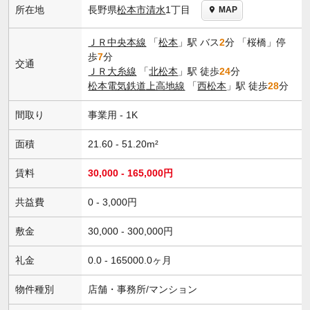
長野県
松本市
清水
1丁目
所在地
MAP
ＪＲ中央本線
「
松本
」駅 バス
2
分 「桜橋」停
歩
7
分
交通
ＪＲ大糸線
「
北松本
」駅 徒歩
24
分
松本電気鉄道上高地線
「
西松本
」駅 徒歩
28
分
間取り
事業用 - 1K
面積
21.60 - 51.20m²
賃料
30,000 - 165,000円
共益費
0 - 3,000円
敷金
30,000 - 300,000円
礼金
0.0 - 165000.0ヶ月
物件種別
店舗・事務所/マンション