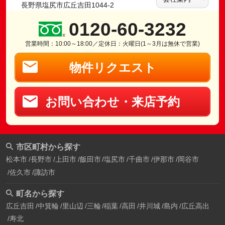
長野県塩尻市広丘吉田1044-2
0120-60-3232
営業時間：10:00～18:00／定休日：火曜日(1～3月は無休で営業)
物件リクエスト
お問い合わせ・来店予約
市区町村から探す
松本市
長野市
上田市
飯田市
塩尻市
千曲市
伊那市
岡谷市
佐久市
諏訪市
町名から探す
広丘吉田
中箕輪
里山辺
三輪
稲葉
高田
井川城
島内
広丘高出
寿北