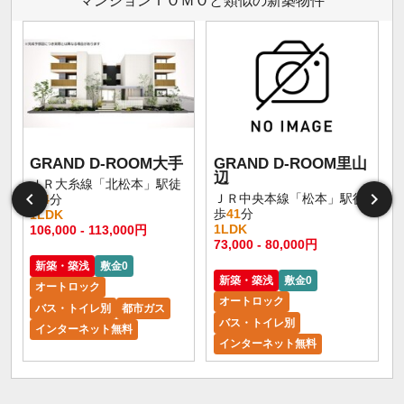
マンションＴＯＭＯと類似の新築物件
GRAND D-ROOM大手
GRAND D-ROOM里山
辺
ＪＲ大糸線「北松本」駅徒
ＪＲ中央本線「松本」駅徒
歩
4
分
歩
41
分
1LDK
1LDK
106,000 - 113,000円
73,000 - 80,000円
新築・築浅
敷金0
新築・築浅
敷金0
オートロック
オートロック
バス・トイレ別
都市ガス
バス・トイレ別
インターネット無料
インターネット無料