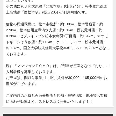
立地しています。
その他にもＪＲ大糸線『北松本駅』(徒歩24分)、松本電気鉄道
上高地線『西松本駅』(徒歩28分)が利用可能です。
建物の周辺環境は、松本市役所：約1.0km、松本警察署：約
2.9km、松本信用金庫清水支店：約0.1km、西友元町店：約
0.2km、セブンイレブン松本女鳥羽1丁目店：約0.4km、マツモ
トキヨシそうざ店：約1.0km、ケーヨーデイツー松本元町店：
約0.3km、国立大学法人信州大学松本キャンパ：約2.0kmとなっ
ております。
現在『マンションＴＯＭＯ』は、2部屋が空室となっており、ご
入居者様を募集しております。
お部屋は、間取り事業用 - 1K、賃料が30,000 - 165,000円のお
部屋がございます。
ご案内時のお待ち合わせ場所も店舗・最寄り駅・現地等お客様
にあわせ効率よく、ストレスなく手配いたします！！