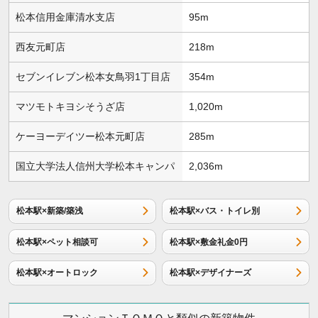
松本信用金庫清水支店
95m
西友元町店
218m
セブンイレブン松本女鳥羽1丁目店
354m
マツモトキヨシそうざ店
1,020m
ケーヨーデイツー松本元町店
285m
国立大学法人信州大学松本キャンパ
2,036m
松本駅×新築/築浅
松本駅×バス・トイレ別
松本駅×ペット相談可
松本駅×敷金礼金0円
松本駅×オートロック
松本駅×デザイナーズ