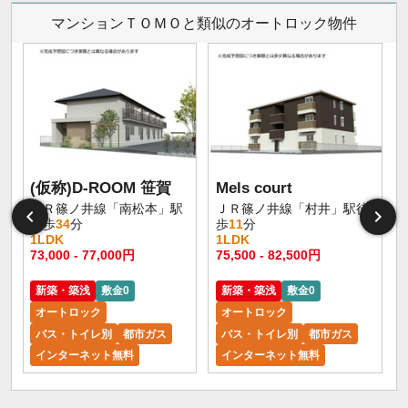
マンションＴＯＭＯと類似のオートロック物件
(仮称)D-ROOM 笹賀
Mels court
ＪＲ篠ノ井線「南松本」駅
ＪＲ篠ノ井線「村井」駅徒
徒歩
34
分
歩
11
分
1LDK
1LDK
73,000 - 77,000円
75,500 - 82,500円
新築・築浅
敷金0
新築・築浅
敷金0
オートロック
オートロック
バス・トイレ別
都市ガス
バス・トイレ別
都市ガス
インターネット無料
インターネット無料