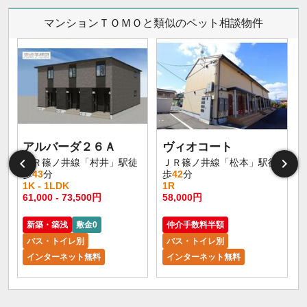
マンションＴＯＭＯと類似のペット相談物件
アルバーダ２６Ａ
ヴィオコート
ＪＲ篠ノ井線「村井」駅徒
ＪＲ篠ノ井線「松本」駅徒
歩
43
分
歩
42
分
1K - 1LDK
1R
61,000 - 73,500円
58,000円
新築・築浅
敷金0
仲介手数料半額
バス・トイレ別
バス・トイレ別
インターネット無料
インターネット無料