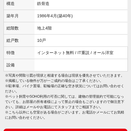
構造
鉄骨造
築年月
1986年4月(築40年)
総階数
地上4階
総戸数
10戸
特徴
インターネット無料 / IT重説 / オール洋室
設備
※写真や間取り図が現状と相違する場合は現状を優先させていただきます。
※掲載している物件が万が一ご成約の場合はご了承ください。
※駐車場、バイク置場、駐輪場の正確な空き状況についてはお問い合わせく
ださい。
※ペット飼育やSOHO利用の可否に関しては、建物の管理規約で可能になっ
ていても、お部屋の所有者様によって禁止の場合もございますので御注意下
さい。詳細はメールやお電話にてスタッフまでご相談下さい。
※こちら以外にも空室がある場合がございます。お電話かメールにてお気軽
にお問い合わせください。