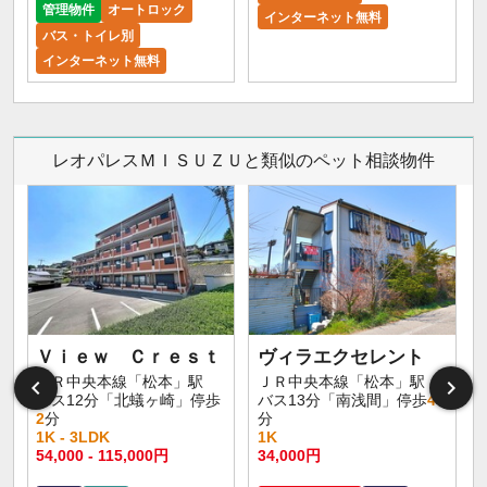
管理物件
オートロック
インターネット無料
バス・トイレ別
インターネット無料
レオパレスＭＩＳＵＺＵと類似のペット相談物件
Ｖｉｅｗ Ｃｒｅｓｔ
ヴィラエクセレント
ＪＲ中央本線「松本」駅
ＪＲ中央本線「松本」駅
バス12分「北蟻ヶ崎」停歩
バス13分「南浅間」停歩
4
2
分
分
1K - 3LDK
1K
54,000 - 115,000円
34,000円