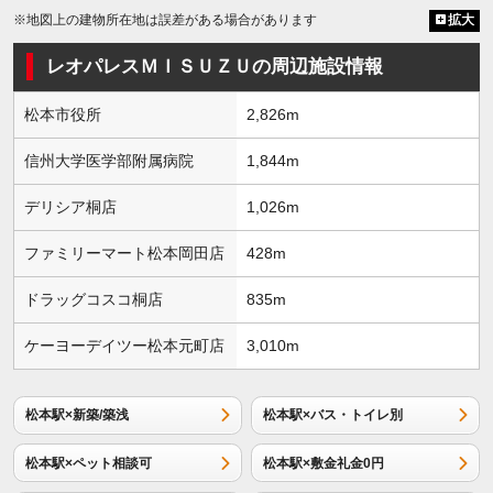
※地図上の建物所在地は誤差がある場合があります
拡大
レオパレスＭＩＳＵＺＵの周辺施設情報
松本市役所
2,826m
信州大学医学部附属病院
1,844m
デリシア桐店
1,026m
ファミリーマート松本岡田店
428m
ドラッグコスコ桐店
835m
ケーヨーデイツー松本元町店
3,010m
松本駅×新築/築浅
松本駅×バス・トイレ別
松本駅×ペット相談可
松本駅×敷金礼金0円