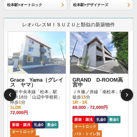
松本駅×オートロック
松本駅×デザイナーズ
レオパレスＭＩＳＵＺＵと類似の新築物件
Grace Yama（グレイ
GRAND D-ROOM高
ス ヤマ）
宮中
ＪＲ中央本線「松本」駅
ＪＲ篠ノ井線「南松本」駅
バス18分「山辺中学校前」
徒歩
15
分
停歩
1
分
1R - 1K
1LDK
68,000 - 72,000円
72,000円
新築・築浅
礼金0
敷金0
新築・築浅
礼金0
敷金0
オートロック
オートロック
バス・トイレ別