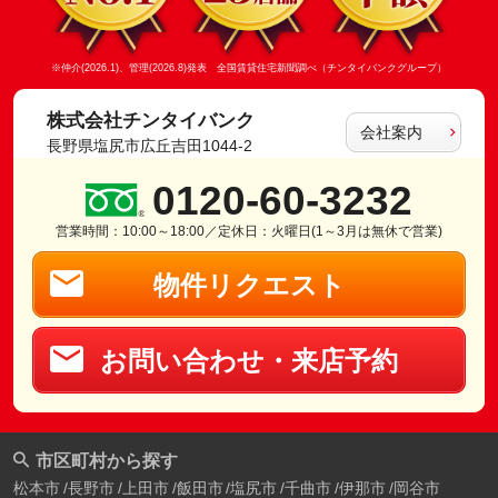
※仲介(2026.1)、管理(2026.8)発表 全国賃貸住宅新聞調べ（チンタイバンクグループ）
株式会社チンタイバンク
会社案内
長野県塩尻市広丘吉田1044-2
0120-60-3232
営業時間：10:00～18:00／定休日：火曜日(1～3月は無休で営業)
物件リクエスト
お問い合わせ・来店予約
市区町村から探す
松本市
長野市
上田市
飯田市
塩尻市
千曲市
伊那市
岡谷市