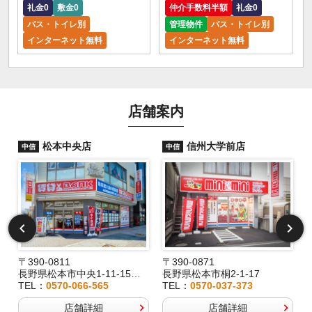
礼金0
敷金0
仲介手数料半額
礼金0
バス・トイレ別
管理物件
バス・トイレ別
インターネット無料
インターネット無料
店舗案内
松本中央店
信州大学前店
中信
中信
〒390-0811
〒390-0871
長野県松本市中央1-11-15桂林堂ビル1F
長野県松本市桐2-1-17
TEL：
0570-066-565
TEL：
0570-037-373
店舗詳細
店舗詳細