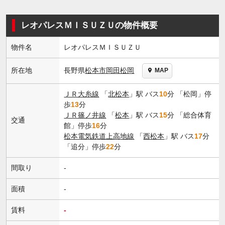
レオパレスＭＩＳＵＺＵの物件概要
物件名
レオパレスＭＩＳＵＺＵ
長野県
松本市
岡田松岡
所在地
MAP
ＪＲ大糸線
「
北松本
」駅 バス
10
分 「松岡」停
歩
13
分
ＪＲ篠ノ井線
「
松本
」駅 バス
15
分 「総合体育
交通
館」停歩
16
分
松本電気鉄道上高地線
「
西松本
」駅 バス
17
分
「追分」停歩
22
分
間取り
-
面積
-
賃料
-