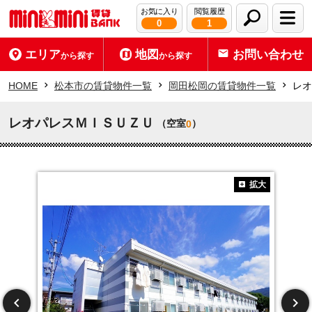
お気に入り
閲覧履歴
0
1
エリア
地図
お問い合わせ
から探す
から探す
HOME
松本市の賃貸物件一覧
岡田松岡の賃貸物件一覧
レオ
レオパレスＭＩＳＵＺＵ
（空室
）
0
拡大