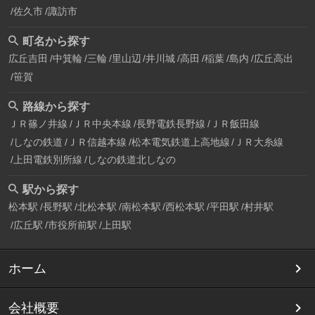
佐久市
諏訪市
町名から探す
広丘吉田
中箕輪
三輪
里山辺
井川城
高田
稲葉
島内
広丘高出
笹賀
路線から探す
ＪＲ篠ノ井線
ＪＲ中央本線
長野電鉄長野線
ＪＲ飯田線
しなの鉄道
ＪＲ信越本線
松本電気鉄道上高地線
ＪＲ大糸線
上田電鉄別所線
しなの鉄道北しなの
駅から探す
松本駅
長野駅
北松本駅
南松本駅
西松本駅
平田駅
村井駅
広丘駅
市役所前駅
上田駅
ホーム
会社概要