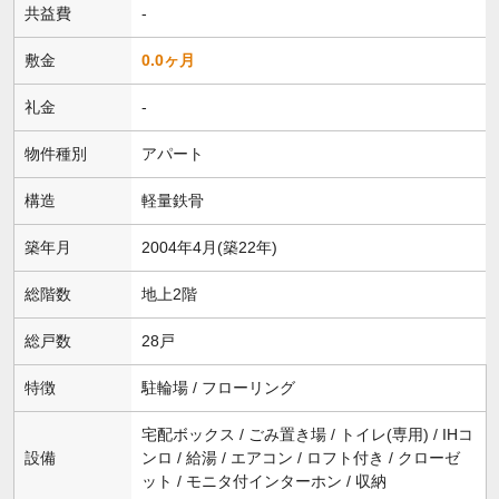
共益費
-
敷金
0.0ヶ月
礼金
-
物件種別
アパート
構造
軽量鉄骨
築年月
2004年4月(築22年)
総階数
地上2階
総戸数
28戸
特徴
駐輪場 / フローリング
宅配ボックス / ごみ置き場 / トイレ(専用) / IHコ
設備
ンロ / 給湯 / エアコン / ロフト付き / クローゼ
ット / モニタ付インターホン / 収納