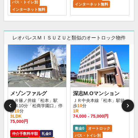
バス・トイレ別
インターネット無料
インターネット無料
レオパレスＭＩＳＵＺＵと類似のオートロック物件
メゾンファルグ
深志M.Oマンション
ＪＲ篠ノ井線「松本」駅
ＪＲ中央本線「松本」駅徒
バス10分「松商学園口」停
歩
10
分
歩
10
分
1R
3LDK
74,000 - 75,000円
9
75,000円
敷金0
オートロック
仲介手数料半額
礼金0
バス・トイレ別