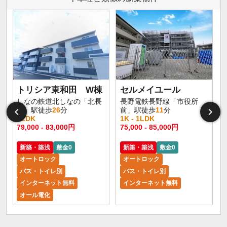
トリシア東和田 W棟
セルメイユール
しなの鉄道北しなの「北長
長野電鉄長野線「市役所
野」駅徒歩
26
分
前」駅徒歩
11
分
1LDK
1K - 1LDK
1
79,000 - 83,000円
75,000 - 85,000円
6
新築・築浅
敷金0
新築・築浅
敷金0
オートロック
オートロック
バス・トイレ別
バス・トイレ別
インターネット無料
インターネット無料
オール電化