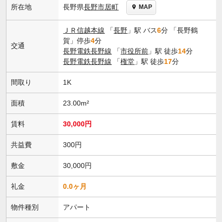
長野県
長野市
居町
所在地
MAP
ＪＲ信越本線
「
長野
」駅 バス
6
分 「長野鶴
賀」停歩
4
分
交通
長野電鉄長野線
「
市役所前
」駅 徒歩
14
分
長野電鉄長野線
「
権堂
」駅 徒歩
17
分
間取り
1K
面積
23.00m²
賃料
30,000円
共益費
300円
敷金
30,000円
礼金
0.0ヶ月
物件種別
アパート