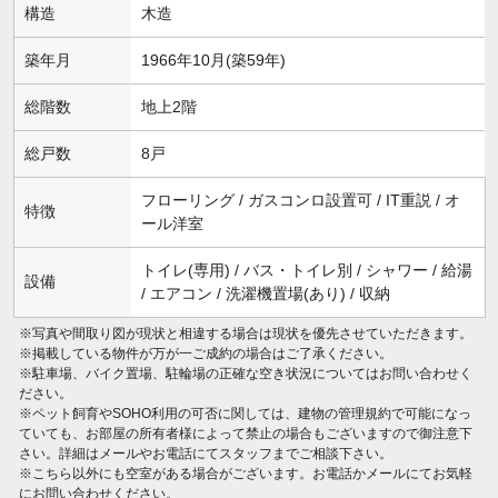
構造
木造
築年月
1966年10月(築59年)
総階数
地上2階
総戸数
8戸
フローリング / ガスコンロ設置可 / IT重説 / オ
特徴
ール洋室
トイレ(専用) / バス・トイレ別 / シャワー / 給湯
設備
/ エアコン / 洗濯機置場(あり) / 収納
※写真や間取り図が現状と相違する場合は現状を優先させていただきます。
※掲載している物件が万が一ご成約の場合はご了承ください。
※駐車場、バイク置場、駐輪場の正確な空き状況についてはお問い合わせく
ださい。
※ペット飼育やSOHO利用の可否に関しては、建物の管理規約で可能になっ
ていても、お部屋の所有者様によって禁止の場合もございますので御注意下
さい。詳細はメールやお電話にてスタッフまでご相談下さい。
※こちら以外にも空室がある場合がございます。お電話かメールにてお気軽
にお問い合わせください。