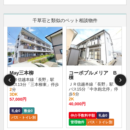
千草荘と類似のペット相談物件
May三本柳
コーポプルメリア B
棟
ＪＲ信越本線「長野」駅
ＪＲ信越本線「長野」駅
バス13分「三本柳東」停歩
バス15分「中氷鉋北停」停
2
分
歩
5
分
3DK
2K
57,000円
40,000円
礼金0
敷金0
仲介手数料半額
礼金0
バス・トイレ別
管理物件
バス・トイレ別