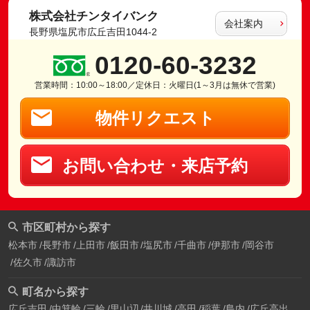
株式会社チンタイバンク
会社案内
長野県塩尻市広丘吉田1044-2
0120-60-3232
営業時間：10:00～18:00／定休日：火曜日(1～3月は無休で営業)
物件リクエスト
お問い合わせ・来店予約
市区町村から探す
松本市
長野市
上田市
飯田市
塩尻市
千曲市
伊那市
岡谷市
佐久市
諏訪市
町名から探す
広丘吉田
中箕輪
三輪
里山辺
井川城
高田
稲葉
島内
広丘高出