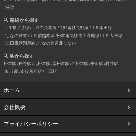
笹賀
路線から探す
ＪＲ篠ノ井線
ＪＲ中央本線
長野電鉄長野線
ＪＲ飯田線
しなの鉄道
ＪＲ信越本線
松本電気鉄道上高地線
ＪＲ大糸線
上田電鉄別所線
しなの鉄道北しなの
駅から探す
松本駅
長野駅
北松本駅
南松本駅
西松本駅
平田駅
村井駅
広丘駅
市役所前駅
上田駅
ホーム
会社概要
プライバシーポリシー