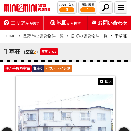
お気に入り
閲覧履歴
0
1
エリア
地図
お問い合わせ
から探す
から探す
HOME
長野市の賃貸物件一覧
居町の賃貸物件一覧
千草荘
千草荘
（空室
）
2
更新 07/25
仲介手数料半額
礼金0
バス・トイレ別
拡大