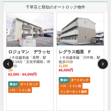
千草荘と類似のオートロック物件
ロジュマン デラッセ
レグラス稲里 F
ＪＲ信越本線「長野」駅
ＪＲ信越本線「川中島」駅
バス14分「文化学園前」停
徒歩
34
分
歩
3
分
1LDK
1R
66,000円
62,000 - 64,000円
敷金0
オートロック
敷金0
オートロック
バス・トイレ別
バス・トイレ別
インターネット無料