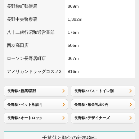
長野柳町郵便局
869m
長野中央警察署
1,392m
八十二銀行昭和通営業部
176m
西友高田店
505m
ローソン長野居町店
367m
アメリカンドラッグコスメ2
916m
長野駅×新築/築浅
長野駅×バス・トイレ別
長野駅×ペット相談可
長野駅×敷金礼金0円
長野駅×オートロック
長野駅×デザイナーズ
千草荘と類似の新築物件