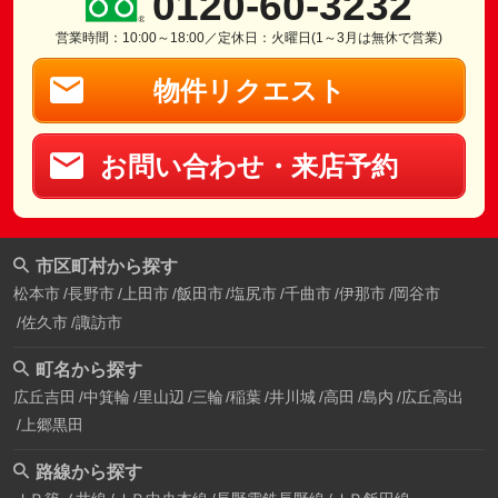
0120-60-3232
営業時間：10:00～18:00／定休日：火曜日(1～3月は無休で営業)
物件リクエスト
お問い合わせ・来店予約
市区町村から探す
松本市
長野市
上田市
飯田市
塩尻市
千曲市
伊那市
岡谷市
佐久市
諏訪市
町名から探す
広丘吉田
中箕輪
里山辺
三輪
稲葉
井川城
高田
島内
広丘高出
上郷黒田
路線から探す