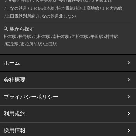
ＪＲ篠ノ井線
ＪＲ中央本線
長野電鉄長野線
ＪＲ飯田線
しなの鉄道
ＪＲ信越本線
松本電気鉄道上高地線
ＪＲ大糸線
上田電鉄別所線
しなの鉄道北しなの
駅から探す
松本駅
長野駅
北松本駅
南松本駅
西松本駅
平田駅
村井駅
広丘駅
市役所前駅
上田駅
ホーム
会社概要
プライバシーポリシー
利用規約
採用情報