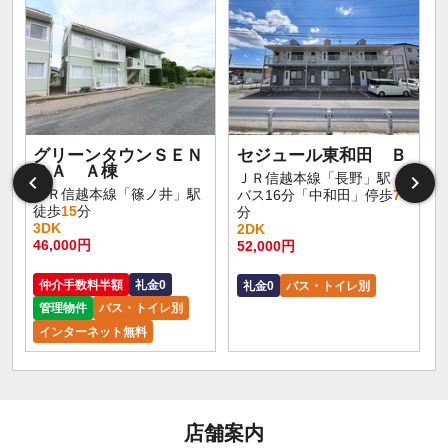
グリーンタウンＳＥＮ
セジュール東和田 Ｂ
ＤＡ Ａ棟
ＪＲ信越本線「長野」駅
ＪＲ信越本線「篠ノ井」駅
バス16分「中和田」停歩
7
徒歩
15
分
分
3DK
2DK
46,000円
52,000円
仲介手数料半額
礼金0
礼金0
バス・トイレ別
管理物件
バス・トイレ別
インターネット無料
店舗案内