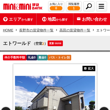
お気に入り
閲覧履歴
0
1
エリア
地図
お問い合わせ
から探す
から探す
HOME
長野市の賃貸物件一覧
高田の賃貸物件一覧
エトワー
エトワールド
（空室
）
2
更新 08/08
仲介手数料半額
礼金0
敷金0
バス・トイレ別
拡大