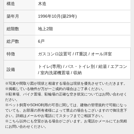
構造
木造
築年月
1996年10月(築29年)
総階数
地上2階
総戸数
6戸
特徴
ガスコンロ設置可 / IT重説 / オール洋室
トイレ(専用) / バス・トイレ別 / 給湯 / エアコン
設備
/ 室内洗濯機置場 / 収納
※写真や間取り図が現状と相違する場合は現状を優先させていただきます。
※掲載している物件が万が一ご成約の場合はご了承ください。
※駐車場、バイク置場、駐輪場の正確な空き状況についてはお問い合わせく
ださい。
※ペット飼育やSOHO利用の可否に関しては、建物の管理規約で可能になっ
ていても、お部屋の所有者様によって禁止の場合もございますので御注意下
さい。詳細はメールやお電話にてスタッフまでご相談下さい。
※こちら以外にも空室がある場合がございます。お電話かメールにてお気軽
にお問い合わせください。