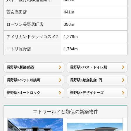
西友高田店
441m
ローソン長野居町店
358m
アメリカンドラッグコスメ2
1,279m
ニトリ長野店
1,784m
長野駅×新築/築浅
長野駅×バス・トイレ別
長野駅×ペット相談可
長野駅×敷金礼金0円
長野駅×オートロック
長野駅×デザイナーズ
エトワールドと類似の新築物件