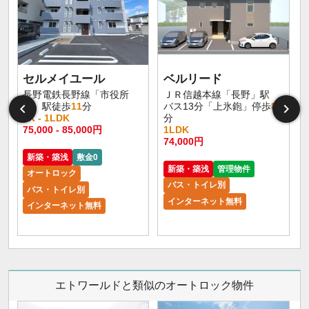
セルメイユール
ベルリード
長野電鉄長野線「市役所
ＪＲ信越本線「長野」駅
前」駅徒歩
11
分
バス13分「上氷鉋」停歩
8
1K - 1LDK
分
75,000 - 85,000円
1LDK
6
74,000円
新築・築浅
敷金0
新築・築浅
管理物件
オートロック
バス・トイレ別
バス・トイレ別
インターネット無料
インターネット無料
エトワールドと類似のオートロック物件