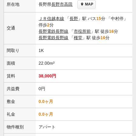
長野県
長野市
高田
所在地
MAP
ＪＲ信越本線
「
長野
」駅 バス
15
分 「中村停」
停歩
2
分
交通
長野電鉄長野線
「
市役所前
」駅 徒歩
16
分
長野電鉄長野線
「
権堂
」駅 徒歩
16
分
間取り
1K
面積
22.00m²
賃料
38,000円
共益費
0円
敷金
0.0ヶ月
礼金
0.0ヶ月
物件種別
アパート