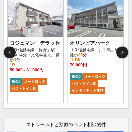
ロジュマン デラッセ
オリンピアパーク
ＪＲ信越本線「長野」駅
ＪＲ信越本線「川中島」駅
バス14分「文化学園前」停
徒歩
25
分
歩
3
分
1LDK
1R
70,000円
59,000 - 61,000円
敷金0
オートロック
敷金0
オートロック
バス・トイレ別
バス・トイレ別
インターネット無料
エトワールドと類似のペット相談物件