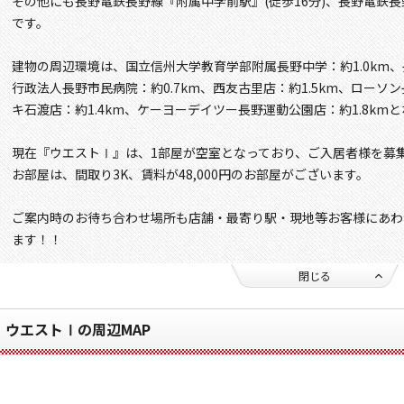
その他にも長野電鉄長野線『附属中学前駅』(徒歩16分)、長野電鉄長
です。
建物の周辺環境は、国立信州大学教育学部附属長野中学：約1.0km、
行政法人長野市民病院：約0.7km、西友古里店：約1.5km、ローソン
キ石渡店：約1.4km、ケーヨーデイツー長野運動公園店：約1.8km
現在『ウエストⅠ』は、1部屋が空室となっており、ご入居者様を募
お部屋は、間取り3K、賃料が48,000円のお部屋がございます。
ご案内時のお待ち合わせ場所も店舗・最寄り駅・現地等お客様にあわ
ます！！
閉じる
ウエストⅠの周辺MAP