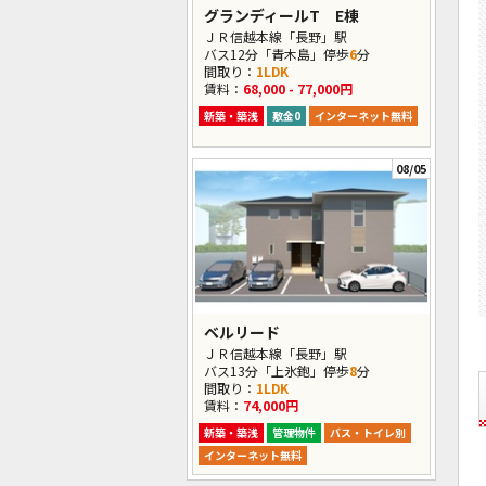
グランディールT E棟
ＪＲ信越本線「長野」駅
バス12分「青木島」停歩
6
分
間取り：
1LDK
賃料：
68,000 - 77,000円
新築・築浅
敷金0
インターネット無料
08/05
ベルリード
ＪＲ信越本線「長野」駅
バス13分「上氷鉋」停歩
8
分
間取り：
1LDK
賃料：
74,000円
新築・築浅
管理物件
バス・トイレ別
インターネット無料