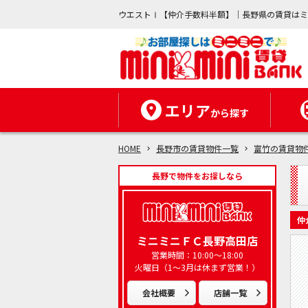
ウエストⅠ【仲介手数料半額】｜長野県の賃貸は
エリア
から探す
HOME
長野市の賃貸物件一覧
富竹の賃貸物
長野で物件をお探しなら
仲
ミニミニＦＣ長野高田店
営業時間：10:00～18:00
火曜日（1～3月は休まず営業！）
会社概要
店舗一覧