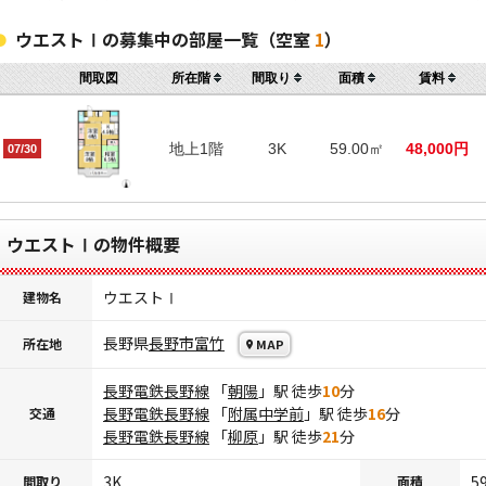
ウエストⅠの募集中の部屋一覧（空室
1
）
間取図
所在階
間取り
面積
賃料
地上1階
3K
59.00㎡
48,000円
07/30
ウエストⅠの物件概要
ウエストⅠ
建物名
長野県
長野市
富竹
所在地
MAP
長野電鉄長野線
「
朝陽
」駅 徒歩
10
分
長野電鉄長野線
「
附属中学前
」駅 徒歩
16
分
交通
長野電鉄長野線
「
柳原
」駅 徒歩
21
分
3K
5
間取り
面積