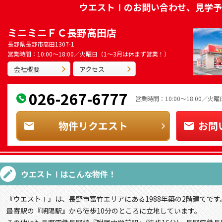
ウエストⅠ
のお問い合わせ、見学予
ミニミニＦＣ長野高田店
長野県長野市高田1307-1
営業時間：10:00～18:00／火曜日（1～3月は休まず営業！）
会社概要
アクセス
026-267-6777
営業時間：10:00～18:00／
物件リクエスト
お問
ウエストⅠ
はこんな物件！
『ウエストⅠ』は、長野市富竹エリアにある1988年築の2階建てです
最寄駅の『朝陽駅』から徒歩10分のところに立地しています。