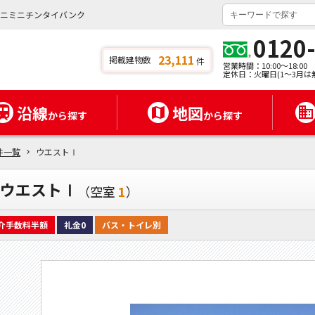
ミニミニチンタイバンク
0120
23,111
掲載建物数
件
営業時間：10:00～18:00
定休日：火曜日(1～3月は
沿線
地図
から探す
から探す
件一覧
ウエストⅠ
ウエストⅠ
（空室
1
）
介手数料半額
礼金0
バス・トイレ別