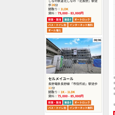
しなの鉄道北しなの「北長野」駅徒
歩
26
分
間取り：
1LDK
賃料：
79,000 - 83,000円
新築・築浅
敷金0
オートロック
バス・トイレ別
インターネット無料
オール電化
08/06
セルメイユール
長野電鉄長野線「市役所前」駅徒歩
11
分
間取り：
1K - 1LDK
賃料：
75,000 - 85,000円
新築・築浅
敷金0
オートロック
バス・トイレ別
インターネット無料