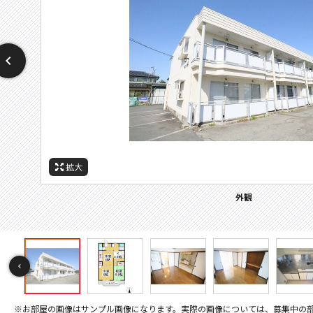
拡大
拡大
拡大
拡大
拡大
拡大
拡大
拡大
拡大
拡大
拡大
拡大
拡大
拡大
拡大
拡大
拡大
拡大
拡大
拡大
拡大
拡大
拡大
拡大
拡大
拡大
拡大
拡大
拡大
セキュリティ
その他画像
間取
設備
設備
玄関
周辺施設：ドラックストア
周辺施設：コンビニ
周辺施設：スーパー
周辺施設：中学校
周辺施設：病院
周辺施設：役所
バルコニー
キッチン
キッチン
トイレ
外観
居間
居間
寝室
寝室
寝室
寝室
風呂
風呂
収納
収納
洗面
玄関
室内洗濯機置き場
シューズボックス
追い焚き機能
エアコン
チャイム
間取り
※お部屋の画像はサンプル画像になります。実際の画像については、募集中の