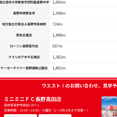
1,043m
国立信州大学教育学部附属長野中学
1,308m
長野市柳原支所
724m
地方独立行政法人長野市民病院
1,498m
西友古里店
597m
ローソン長野富竹店
1,382m
クスリのアオキ石渡店
1,801m
ケーヨーデイツー長野運動公園店
ウエストⅠ
のお問い合わせ、見学予
ミニミニＦＣ長野高田店
長野県長野市高田1307-1
営業時間：10:00～18:00／火曜日（1～3月は休まず営業！）