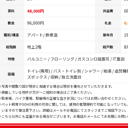
48,000円
0
賃料
共益費
96,000円
0
敷金
礼金
アパート/ 鉄骨造
1
種別/構造
築年月
地上2階
8
総階数
総戸数
バルコニー / フローリング / ガスコンロ設置可 / IT重説
特徴
トイレ(専用) / バス・トイレ別 / シャワー / 給湯 / 追焚機
設備
ズボックス / 収納 / 独立洗面台
※写真や間取り図が現状と相違する場合は現状を優先させていただきます。
※掲載している物件が万が一ご成約の場合はご了承ください。
※駐車場、バイク置場、駐輪場の正確な空き状況についてはお問い合わせください
※ペット飼育やSOHO利用の可否に関しては、建物の管理規約で可能になっていて
いますので御注意下さい。詳細はメールやお電話にてスタッフまでご相談下さい
※こちら以外にも空室がある場合がございます。お電話かメールにてお気軽にお問