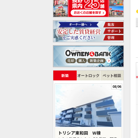
新築
オートロック
ペット相談
08/06
トリシア東和田 W棟