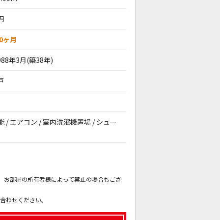
円
.0ヶ月
988年3月(築38年)
戸
能 / エアコン / 室内洗濯機置場 / シュー
。
も、お部屋の所有者様によって禁止の場合もござ
。
い合わせください。