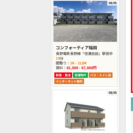
08/05
コンフォーティア稲田
長野電鉄長野線「信濃吉田」駅徒歩
19
分
間取り：
1K - 1LDK
賃料：
61,000 - 67,000円
新築・築浅
管理物件
バス・トイレ別
インターネット無料
08/05