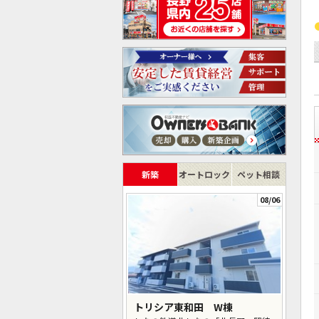
新築
オートロック
ペット相談
08/06
トリシア東和田 W棟