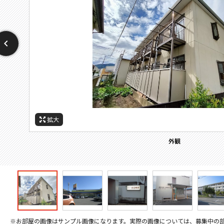
拡大
拡大
拡大
拡大
拡大
拡大
拡大
周辺施設：ドラックストア
周辺施設：高校・高専
周辺施設：郵便局
周辺施設：中学校
周辺施設：小学校
周辺施設：病院
外観
※お部屋の画像はサンプル画像になります。実際の画像については、募集中の