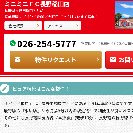
ミニミニＦＣ長野稲田店
長野県長野市稲田2-7-43
営業時間：10:00～18:00／火曜日（1～3月は休まず営業！）
会社概要
アクセス
026-254-5777
営業時間：10:00～18:00／
物件リクエスト
お問
ピュア桐原
はこんな物件！
『ピュア桐原』は、長野市桐原エリアにある1991年築の2階建てです
最寄駅の『桐原駅』から徒歩5分以内の駅近物件で利便性が良いオス
その他にも長野電鉄長野線『本郷駅』(徒歩13分)、長野電鉄長野線『
す。