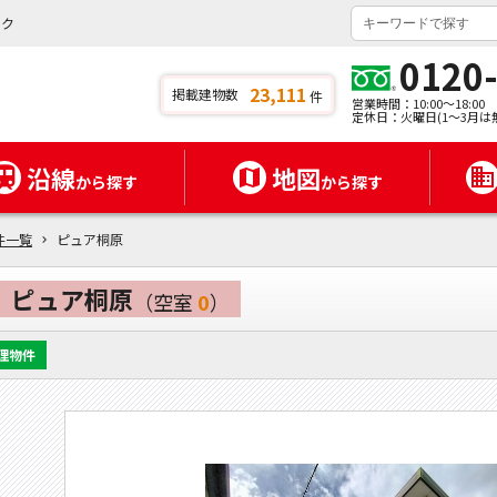
ンク
0120
23,111
掲載建物数
件
営業時間：10:00～18:00
定休日：火曜日(1～3月は
沿線
地図
から探す
から探す
件一覧
ピュア桐原
ピュア桐原
（空室
0
）
理物件