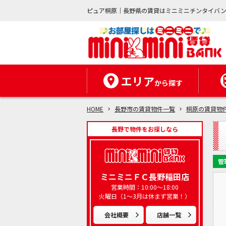
ピュア桐原｜長野県の賃貸はミニミニチンタイバ
エリア
から探す
HOME
長野市の賃貸物件一覧
桐原の賃貸物
長野で物件をお探しなら
管
ミニミニＦＣ長野稲田店
営業時間：10:00～18:00
火曜日（1～3月は休まず営業！）
会社概要
店舗一覧