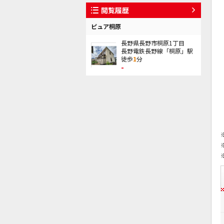
閲覧履歴
ピュア桐原
長野県長野市桐原1丁目
長野電鉄長野線「桐原」駅
徒歩
1
分
-