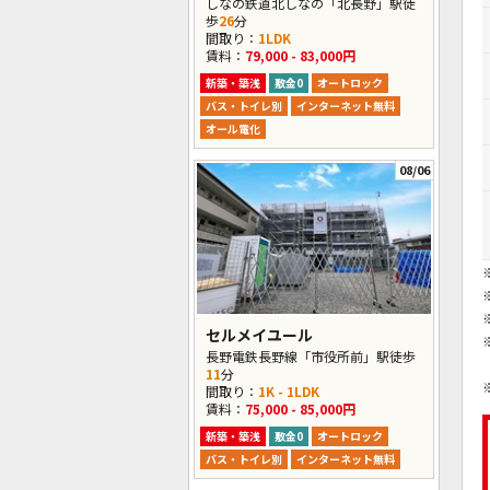
しなの鉄道北しなの「北長野」駅徒
歩
26
分
間取り：
1LDK
賃料：
79,000 - 83,000円
新築・築浅
敷金0
オートロック
バス・トイレ別
インターネット無料
オール電化
08/06
セルメイユール
長野電鉄長野線「市役所前」駅徒歩
11
分
間取り：
1K - 1LDK
賃料：
75,000 - 85,000円
新築・築浅
敷金0
オートロック
バス・トイレ別
インターネット無料