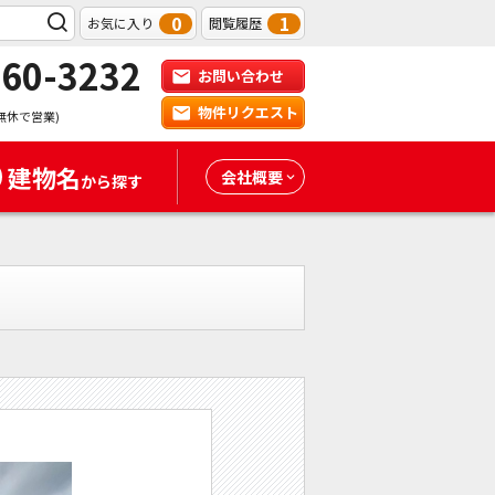
0
1
お気に入り
閲覧履歴
-60-3232
お問い合わせ
物件リクエスト
無休で営業)
建物名
会社概要
から探す