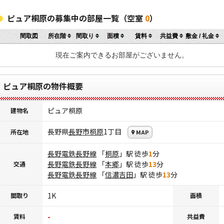
ピュア桐原の募集中の部屋一覧（空室
0
）
間取図
所在階
間取り
面積
賃料
共益費
敷金 / 礼金
現在ご案内できるお部屋がございません。
ピュア桐原の物件概要
ピュア桐原
建物名
長野県
長野市
桐原
1丁目
所在地
MAP
長野電鉄長野線
「
桐原
」駅 徒歩
1
分
長野電鉄長野線
「
本郷
」駅 徒歩
13
分
交通
長野電鉄長野線
「
信濃吉田
」駅 徒歩
13
分
1K
間取り
面積
-
賃料
共益費