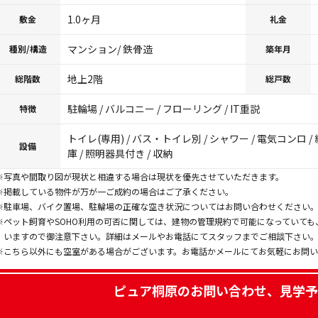
1.0ヶ月
敷金
礼金
マンション/ 鉄骨造
種別/構造
築年月
地上2階
総階数
総戸数
駐輪場 / バルコニー / フローリング / IT重説
特徴
トイレ(専用) / バス・トイレ別 / シャワー / 電気コンロ / 
設備
庫 / 照明器具付き / 収納
※写真や間取り図が現状と相違する場合は現状を優先させていただきます。
※掲載している物件が万が一ご成約の場合はご了承ください。
※駐車場、バイク置場、駐輪場の正確な空き状況についてはお問い合わせください
※ペット飼育やSOHO利用の可否に関しては、建物の管理規約で可能になっていて
いますので御注意下さい。詳細はメールやお電話にてスタッフまでご相談下さい
※こちら以外にも空室がある場合がございます。お電話かメールにてお気軽にお問
ピュア桐原
のお問い合わせ、見学予