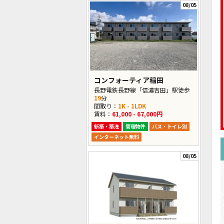
08/05
コンフォーティア稲田
長野電鉄長野線「信濃吉田」駅徒歩
19
分
間取り：
1K - 1LDK
賃料：
61,000 - 67,000円
新築・築浅
管理物件
バス・トイレ別
インターネット無料
08/05