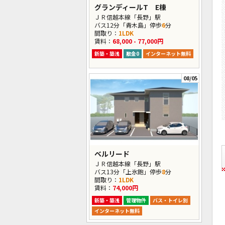
グランディールT E棟
ＪＲ信越本線「長野」駅
バス12分「青木島」停歩
6
分
間取り：
1LDK
賃料：
68,000 - 77,000円
新築・築浅
敷金0
インターネット無料
08/05
ベルリード
ＪＲ信越本線「長野」駅
バス13分「上氷鉋」停歩
8
分
間取り：
1LDK
賃料：
74,000円
新築・築浅
管理物件
バス・トイレ別
インターネット無料