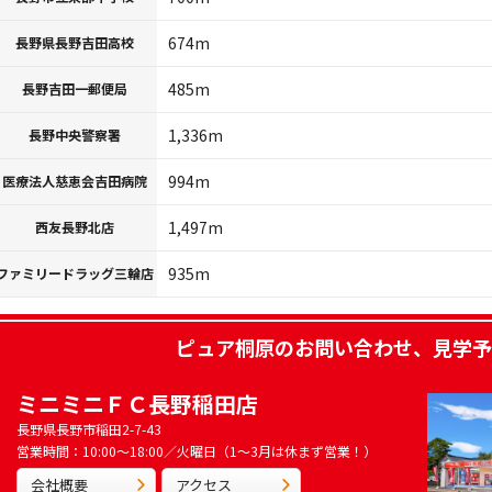
674m
長野県長野吉田高校
485m
長野吉田一郵便局
1,336m
長野中央警察署
994m
医療法人慈恵会吉田病院
1,497m
西友長野北店
935m
ファミリードラッグ三輪店
ピュア桐原
のお問い合わせ、見学予
ミニミニＦＣ長野稲田店
長野県長野市稲田2-7-43
営業時間：10:00～18:00／火曜日（1～3月は休まず営業！）
会社概要
アクセス