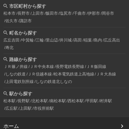
市区町村から探す
松本市
長野市
上田市
飯田市
塩尻市
千曲市
伊那市
岡谷市
佐久市
諏訪市
町名から探す
広丘吉田
中箕輪
三輪
里山辺
井川城
高田
稲葉
島内
広丘高出
寿北
路線から探す
ＪＲ篠ノ井線
ＪＲ中央本線
長野電鉄長野線
ＪＲ飯田線
しなの鉄道
ＪＲ信越本線
松本電気鉄道上高地線
ＪＲ大糸線
上田電鉄別所線
しなの鉄道北しなの
駅から探す
松本駅
長野駅
北松本駅
南松本駅
西松本駅
平田駅
村井駅
広丘駅
上田駅
市役所前駅
ホーム