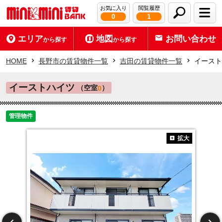
お気に入り
閲覧履歴
0
1
エリア
地図
お問い合わせ
から探す
から探す
HOME
長野市の賃貸物件一覧
吉田の賃貸物件一覧
イースト
イーストハイツ
（空室
）
0
管理物件
拡大