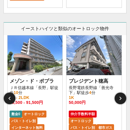
イーストハイツと類似のオートロック物件
メゾン・ド・ポプラ
プレジデント穂高
ＪＲ信越本線「長野」駅徒
長野電鉄長野線「善光寺
歩
10
分
下」駅徒歩
4
分
1R - 2LDK
1K
60,500 - 91,500円
50,000円
敷金0
オートロック
仲介手数料半額
バス・トイレ別
オートロック
インターネット無料
バス・トイレ別
都市ガス