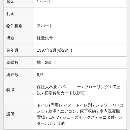
敷金
1.0ヶ月
礼金
-
物件種別
アパート
構造
軽量鉄骨
築年月
1997年2月(築29年)
総階数
地上2階
総戸数
6戸
保証人不要 / バルコニー / フローリング / IT重
特徴
説 / 初期費用カード決済可
トイレ(専用) / バス・トイレ別 / シャワー / IHコ
ンロ / 給湯 / エアコン / 床下収納 / 室内洗濯機
設備
置場 / CATV / シューズボックス / モニタ付イン
ターホン / 収納