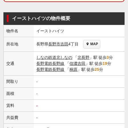
イーストハイツの物件概要
物件名
イーストハイツ
長野県
長野市
吉田
4丁目
所在地
MAP
しなの鉄道北しなの
「
北長野
」駅 徒歩
3
分
交通
長野電鉄長野線
「
信濃吉田
」駅 徒歩
19
分
長野電鉄長野線
「
桐原
」駅 徒歩
25
分
間取り
-
面積
-
賃料
-
共益費
-