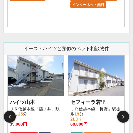
インターネット無料
イーストハイツと類似のペット相談物件
ハイツ山本
セフィーラ若里
ＪＲ信越本線「篠ノ井」駅
ＪＲ信越本線「長野」駅徒
徒歩
25
分
歩
19
分
3K
2LDK
39,000円
68,000円