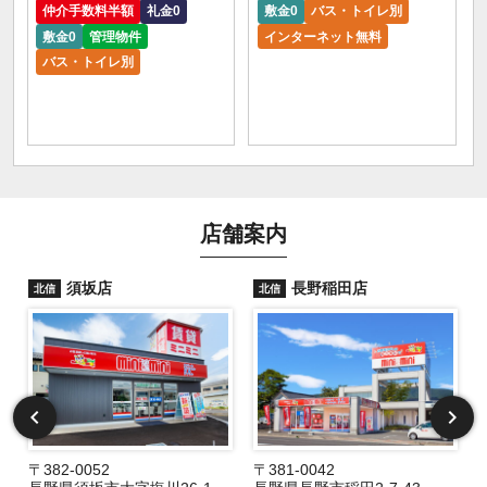
仲介手数料半額
礼金0
敷金0
バス・トイレ別
敷金0
管理物件
インターネット無料
バス・トイレ別
店舗案内
須坂店
長野稲田店
北信
北信
〒382-0052
〒381-0042