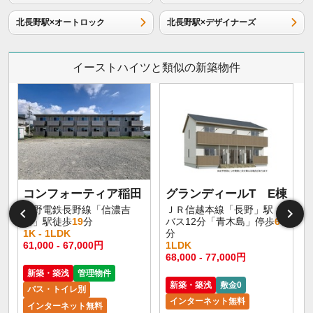
北長野駅×オートロック
北長野駅×デザイナーズ
イーストハイツと類似の新築物件
コンフォーティア稲田
グランディールT E棟
長野電鉄長野線「信濃吉
ＪＲ信越本線「長野」駅
田」駅徒歩
19
分
バス12分「青木島」停歩
6
1K - 1LDK
分
61,000 - 67,000円
1LDK
68,000 - 77,000円
新築・築浅
管理物件
新築・築浅
敷金0
バス・トイレ別
インターネット無料
インターネット無料