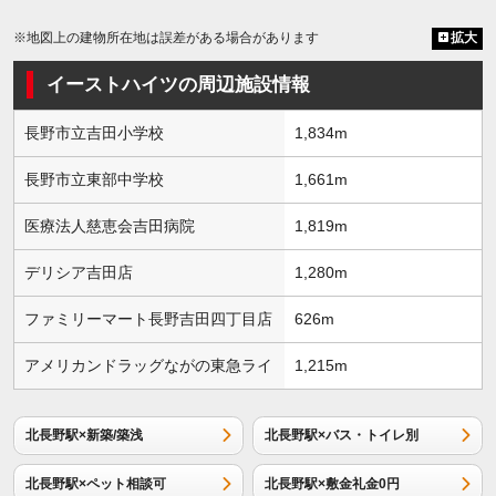
※地図上の建物所在地は誤差がある場合があります
拡大
イーストハイツの周辺施設情報
長野市立吉田小学校
1,834m
長野市立東部中学校
1,661m
医療法人慈恵会吉田病院
1,819m
デリシア吉田店
1,280m
ファミリーマート長野吉田四丁目店
626m
アメリカンドラッグながの東急ライ
1,215m
北長野駅×新築/築浅
北長野駅×バス・トイレ別
北長野駅×ペット相談可
北長野駅×敷金礼金0円