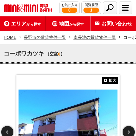
お気に入り
閲覧履歴
0
1
エリア
地図
お問い合わせ
から探す
から探す
HOME
長野市の賃貸物件一覧
南長池の賃貸物件一覧
コーポ
コーポワカツキ
（空室
）
0
拡大