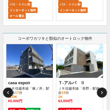
バス・トイレ別
バス・トイレ別
インターネット無料
インターネット無料
オール電化
コーポワカツキと類似のオートロック物件
casa espoir
Ｔ-アルバ Ⅱ
ＪＲ信越本線「篠ノ井」駅
ＪＲ信越本線「長野」駅徒
徒歩
17
分
歩
15
分
1LDK
1K
65,000円
63,000円
5