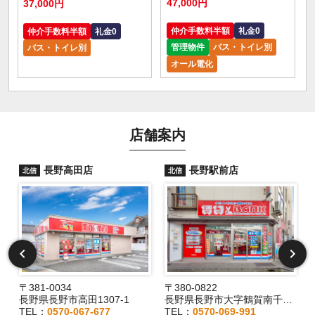
47,000円
37,000円
仲介手数料半額
礼金0
仲介手数料半額
礼金0
管理物件
バス・トイレ別
バス・トイレ別
オール電化
店舗案内
長野高田店
長野駅前店
北信
北信
〒381-0034
〒380-0822
長野県長野市高田1307-1
長野県長野市大字鶴賀南千歳町826
TEL：
0570-067-677
TEL：
0570-069-991