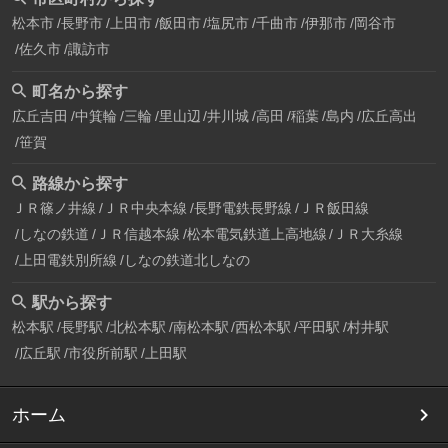
松本市
長野市
上田市
飯田市
塩尻市
千曲市
伊那市
岡谷市
佐久市
諏訪市
町名から探す
広丘吉田
中箕輪
三輪
里山辺
井川城
高田
稲葉
島内
広丘高出
笹賀
路線から探す
ＪＲ篠ノ井線
ＪＲ中央本線
長野電鉄長野線
ＪＲ飯田線
しなの鉄道
ＪＲ信越本線
松本電気鉄道上高地線
ＪＲ大糸線
上田電鉄別所線
しなの鉄道北しなの
駅から探す
松本駅
長野駅
北松本駅
南松本駅
西松本駅
平田駅
村井駅
広丘駅
市役所前駅
上田駅
ホーム