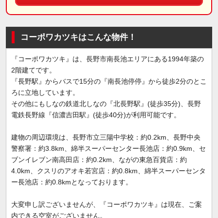
コーポワカツキはこんな物件！
『コーポワカツキ』は、長野市南長池エリアにある1994年築の
2階建てです。
『長野駅』からバスで15分の『南長池停停』から徒歩2分のとこ
ろに立地しています。
その他にもしなの鉄道北しなの『北長野駅』(徒歩35分)、長野
電鉄長野線『信濃吉田駅』(徒歩40分)が利用可能です。
建物の周辺環境は、長野市立三陽中学校：約0.2km、長野中央
警察署：約3.8km、綿半スーパーセンター長池店：約0.9km、セ
ブンイレブン南高田店：約0.2km、ながの東急百貨店：約
4.0km、クスリのアオキ若宮店：約0.8km、綿半スーパーセンタ
ー長池店：約0.8kmとなっております。
大変申し訳ございませんが、『コーポワカツキ』は現在、ご案
内できる空室がございません。