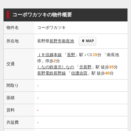
コーポワカツキの物件概要
物件名
コーポワカツキ
長野県
長野市
南長池
所在地
MAP
ＪＲ信越本線
「
長野
」駅 バス
15
分 「南長池
停」停歩
2
分
交通
しなの鉄道北しなの
「
北長野
」駅 徒歩
35
分
長野電鉄長野線
「
信濃吉田
」駅 徒歩
40
分
間取り
-
面積
-
賃料
-
共益費
-