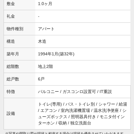
敷金
1.0ヶ月
礼金
-
物件種別
アパート
構造
木造
築年月
1994年1月(築32年)
総階数
地上2階
総戸数
6戸
特徴
バルコニー / ガスコンロ設置可 / IT重説
トイレ(専用) / バス・トイレ別 / シャワー / 給湯
/ エアコン / 室内洗濯機置場 / 温水洗浄便座 / シ
設備
ューズボックス / 照明器具付き / モニタ付イン
ターホン / 収納 / 独立洗面台
※写真や間取り図が現状と相違する場合は現状を優先させていただきます。