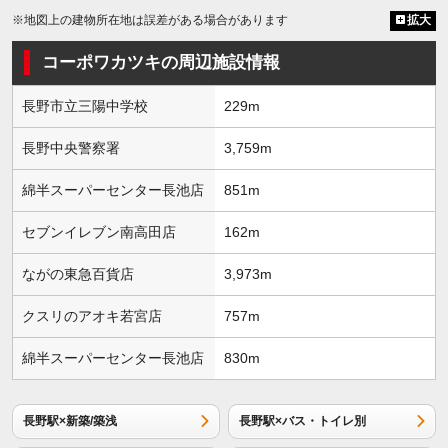
※地図上の建物所在地は誤差がある場合があります
拡大
コーポワカツキの周辺施設情報
長野市立三陽中学校
229m
長野中央警察署
3,759m
綿半スーパーセンター長池店
851m
セブンイレブン南高田店
162m
ながの東急百貨店
3,973m
クスリのアオキ若宮店
757m
綿半スーパーセンター長池店
830m
長野駅×新築/築浅
長野駅×バス・トイレ別