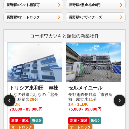
長野駅×ペット相談可
長野駅×敷金礼金0円
長野駅×オートロック
長野駅×デザイナーズ
コーポワカツキと類似の新築物件
トリシア東和田 W棟
セルメイユール
しなの鉄道北しなの「北長
長野電鉄長野線「市役所
野」駅徒歩
26
分
前」駅徒歩
11
分
1LDK
1K - 1LDK
1
79,000 - 83,000円
75,000 - 85,000円
6
新築・築浅
敷金0
新築・築浅
敷金0
オートロック
オートロック