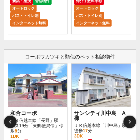
新築・築浅
管理物件
仲介手数料半額
オートロック
オートロック
バス・トイレ別
バス・トイレ別
インターネット無料
インターネット無料
コーポワカツキと類似のペット相談物件
和合コーポ
サンシティ川中島 A
棟
ＪＲ信越本線「長野」駅
ＪＲ信越本線「川中島」駅
バス19分「東郵便局停」停
徒歩
17
分
歩
8
分
3DK
1DK