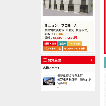
ミニョン フロル A
長野電鉄長野線「日野」駅徒歩
2
分
間取り：
1LDK
賃料：
66,500 - 74,500円
新築・築浅
敷金0
ペット相談
バス・トイレ別
インターネット無料
閲覧履歴
高橋アパート
長野県須坂市春木町
長野電鉄長野線「須坂」駅
徒歩
8
分
-