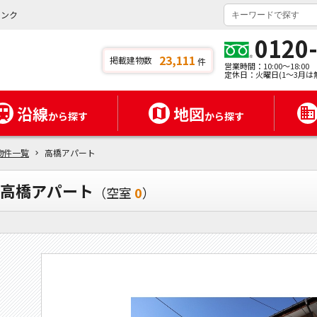
バンク
0120
23,111
掲載建物数
件
営業時間：10:00～18:00
定休日：火曜日(1～3月は
沿線
地図
から探す
から探す
物件一覧
高橋アパート
高橋アパート
（空室
0
）