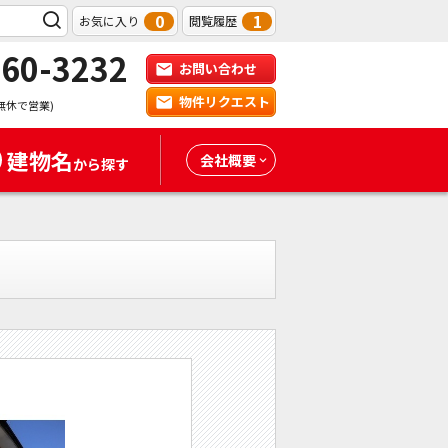
0
1
お気に入り
閲覧履歴
-60-3232
お問い合わせ
物件リクエスト
無休で営業)
建物名
会社概要
から探す