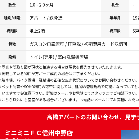
1.0 - 2.0ヶ月
-
敷金
礼金
アパート/ 鉄骨造
19
種別/構造
築年月
地上2階
6
総階数
総戸数
ガスコンロ設置可 / IT重説 / 初期費用カード決済可
特徴
トイレ(専用) / 室内洗濯機置場
設備
※写真や間取り図が現状と相違する場合は現状を優先させていただきます。
※掲載している物件が万が一ご成約の場合はご了承ください。
※駐車場、バイク置場、駐輪場の正確な空き状況についてはお問い合わせください
※ペット飼育やSOHO利用の可否に関しては、建物の管理規約で可能になっていて
いますので御注意下さい。詳細はメールやお電話にてスタッフまでご相談下さい
※こちら以外にも空室がある場合がございます。お電話かメールにてお気軽にお問
高橋アパート
のお問い合わせ、見学
ミニミニＦＣ信州中野店