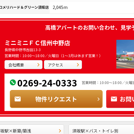
2,045m
コメリハード＆グリーン須坂店
高橋アパート
のお問い合わせ、見学
ミニミニＦＣ信州中野店
長野県中野市吉田13-3
営業時間：10:00～18:00／火曜日（1～3月は休まず営業！）
会社概要
アクセス
0269-24-0333
営業時間：10:00～18:00／
物件リクエスト
お問
坂駅×新築/築浅
須坂駅×バス・トイレ別