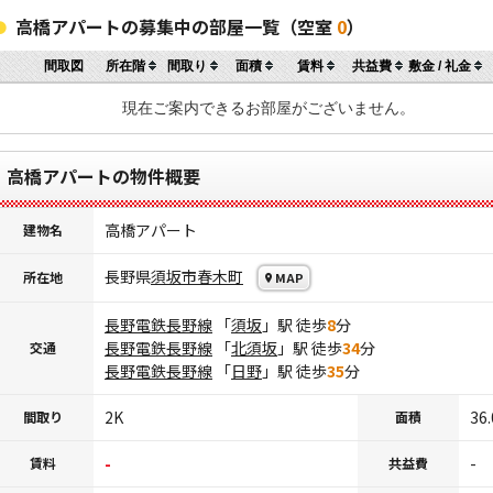
高橋アパートの募集中の部屋一覧（空室
0
）
間取図
所在階
間取り
面積
賃料
共益費
敷金 / 礼金
現在ご案内できるお部屋がございません。
高橋アパートの物件概要
高橋アパート
建物名
長野県
須坂市
春木町
所在地
MAP
長野電鉄長野線
「
須坂
」駅 徒歩
8
分
長野電鉄長野線
「
北須坂
」駅 徒歩
34
分
交通
長野電鉄長野線
「
日野
」駅 徒歩
35
分
2K
36.
間取り
面積
-
-
賃料
共益費