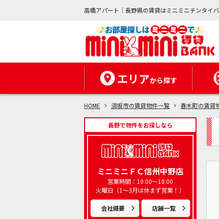
高橋アパート｜長野県の賃貸はミニミニチンタイ
エリア
から探す
HOME
須坂市の賃貸物件一覧
春木町の賃貸
長野で物件をお探しなら
ミニミニＦＣ信州中野店
営業時間：10:00～18:00
火曜日（1～3月は休まず営業！）
会社概要
店舗一覧