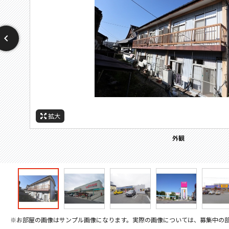
拡大
拡大
拡大
拡大
拡大
周辺施設：ホームセンター
周辺施設：コンビニ
周辺施設：スーパー
外観
※お部屋の画像はサンプル画像になります。実際の画像については、募集中の