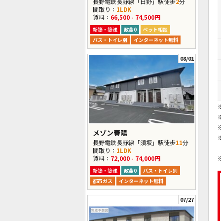
長野電鉄長野線「日野」駅徒歩
2
分
間取り：
1LDK
賃料：
66,500 - 74,500円
新築・築浅
敷金0
ペット相談
バス・トイレ別
インターネット無料
08/01
メゾン春陽
長野電鉄長野線「須坂」駅徒歩
11
分
間取り：
1LDK
賃料：
72,000 - 74,000円
新築・築浅
敷金0
バス・トイレ別
都市ガス
インターネット無料
07/27