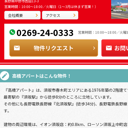
長野県中野市吉田13-3
営業時間：10:00～18:00／火曜日（1～3月は休まず営業！）
会社概要
アクセス
0269-24-0333
営業時間：10:00～18:00／
物件リクエスト
お問
高橋アパート
はこんな物件！
『高橋アパート』は、須坂市春木町エリアにある1976年築の2階建て
最寄駅の『須坂駅』から徒歩8分のところに立地しています。
その他にも長野電鉄長野線『北須坂駅』(徒歩34分)、長野電鉄長野線
す。
建物の周辺環境は、イオン須坂店：約0.8km、ローソン須坂上中町店