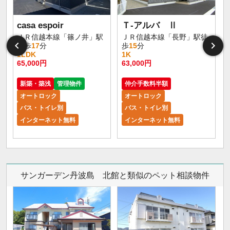
casa espoir
Ｔ-アルバ Ⅱ
ＪＲ信越本線「篠ノ井」駅
ＪＲ信越本線「長野」駅徒
徒歩
17
分
歩
15
分
1LDK
1K
65,000円
63,000円
5
新築・築浅
管理物件
仲介手数料半額
オートロック
オートロック
バス・トイレ別
バス・トイレ別
インターネット無料
インターネット無料
サンガーデン丹波島 北館と類似のペット相談物件