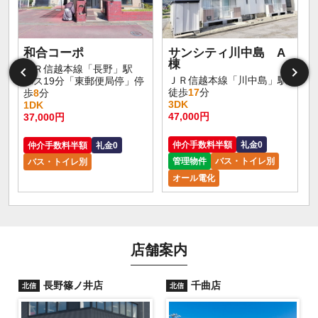
和合コーポ
サンシティ川中島 A
棟
ＪＲ信越本線「長野」駅
ＪＲ信越本線「川中島」駅
バス19分「東郵便局停」停
徒歩
17
分
歩
8
分
3DK
1DK
47,000円
37,000円
仲介手数料半額
礼金0
仲介手数料半額
礼金0
管理物件
バス・トイレ別
バス・トイレ別
オール電化
店舗案内
長野篠ノ井店
千曲店
北信
北信