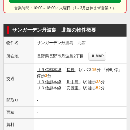
営業時間：10:00～18:00／火曜日（1～3月は休まず営業！）
サンガーデン丹波島 北館の物件概要
物件名
サンガーデン丹波島 北館
長野県
長野市
丹波島
2丁目
所在地
MAP
ＪＲ信越本線
「
長野
」駅 バス
15
分 「仲町停」
停歩
3
分
交通
ＪＲ信越本線
「
川中島
」駅 徒歩
33
分
ＪＲ信越本線
「
安茂里
」駅 徒歩
52
分
間取り
-
面積
-
賃料
-