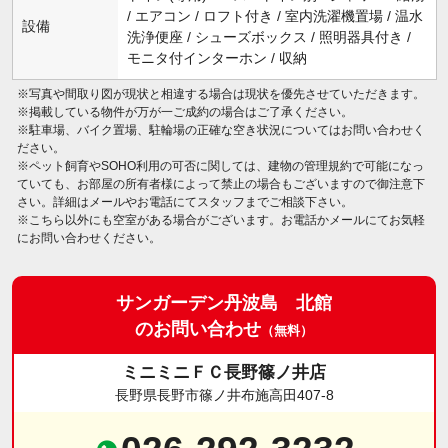
/ エアコン / ロフト付き / 室内洗濯機置場 / 温水
設備
洗浄便座 / シューズボックス / 照明器具付き /
モニタ付インターホン / 収納
※写真や間取り図が現状と相違する場合は現状を優先させていただきます。
※掲載している物件が万が一ご成約の場合はご了承ください。
※駐車場、バイク置場、駐輪場の正確な空き状況についてはお問い合わせく
ださい。
※ペット飼育やSOHO利用の可否に関しては、建物の管理規約で可能になっ
ていても、お部屋の所有者様によって禁止の場合もございますので御注意下
さい。詳細はメールやお電話にてスタッフまでご相談下さい。
※こちら以外にも空室がある場合がございます。お電話かメールにてお気軽
にお問い合わせください。
サンガーデン丹波島 北館
のお問い合わせ
（無料）
ミニミニＦＣ長野篠ノ井店
長野県長野市篠ノ井布施高田407-8