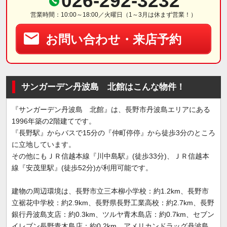
026-292-3232
営業時間：10:00～18:00／火曜日（1～3月は休まず営業！）
お問い合わせ・来店予約
サンガーデン丹波島 北館はこんな物件！
『サンガーデン丹波島 北館』は、長野市丹波島エリアにある
1996年築の2階建てです。
『長野駅』からバスで15分の『仲町停停』から徒歩3分のところ
に立地しています。
その他にもＪＲ信越本線『川中島駅』(徒歩33分)、ＪＲ信越本
線『安茂里駅』(徒歩52分)が利用可能です。
建物の周辺環境は、長野市立三本柳小学校：約1.2km、長野市
立裾花中学校：約2.9km、長野県長野工業高校：約2.7km、長野
銀行丹波島支店：約0.3km、ツルヤ青木島店：約0.7km、セブン
イレブン長野青木島店：約0.2km、アメリカンドラッグ丹波島