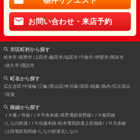
物件リクエスト
お問い合わせ・来店予約
市区町村から探す
松本市
長野市
上田市
飯田市
塩尻市
千曲市
伊那市
岡谷市
佐久市
諏訪市
町名から探す
広丘吉田
中箕輪
三輪
里山辺
井川城
高田
稲葉
島内
広丘高出
笹賀
路線から探す
ＪＲ篠ノ井線
ＪＲ中央本線
長野電鉄長野線
ＪＲ飯田線
しなの鉄道
ＪＲ信越本線
松本電気鉄道上高地線
ＪＲ大糸線
上田電鉄別所線
しなの鉄道北しなの