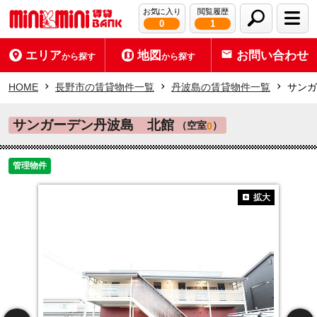
お気に入り
閲覧履歴
0
1
エリア
地図
お問い合わせ
から探す
から探す
HOME
長野市の賃貸物件一覧
丹波島の賃貸物件一覧
サンガ
サンガーデン丹波島 北館
（空室
）
0
管理物件
拡大