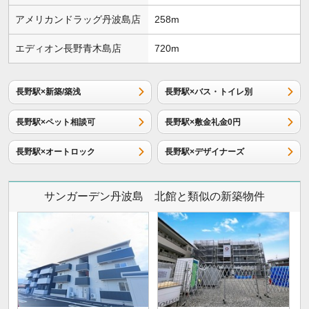
アメリカンドラッグ丹波島店
258m
エディオン長野青木島店
720m
長野駅×新築/築浅
長野駅×バス・トイレ別
長野駅×ペット相談可
長野駅×敷金礼金0円
長野駅×オートロック
長野駅×デザイナーズ
サンガーデン丹波島 北館と類似の新築物件