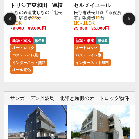
トリシア東和田 W棟
セルメイユール
しなの鉄道北しなの「北長
長野電鉄長野線「市役所
野」駅徒歩
26
分
前」駅徒歩
11
分
1LDK
1K - 1LDK
1
79,000 - 83,000円
75,000 - 85,000円
6
新築・築浅
敷金0
新築・築浅
敷金0
オートロック
オートロック
バス・トイレ別
バス・トイレ別
インターネット無料
インターネット無料
オール電化
サンガーデン丹波島 北館と類似のオートロック物件