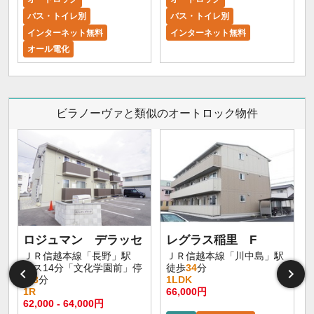
バス・トイレ別
バス・トイレ別
インターネット無料
インターネット無料
オール電化
ビラノーヴァと類似のオートロック物件
ロジュマン デラッセ
レグラス稲里 F
ＪＲ信越本線「長野」駅
ＪＲ信越本線「川中島」駅
バス14分「文化学園前」停
徒歩
34
分
歩
3
分
1LDK
1R
66,000円
62,000 - 64,000円