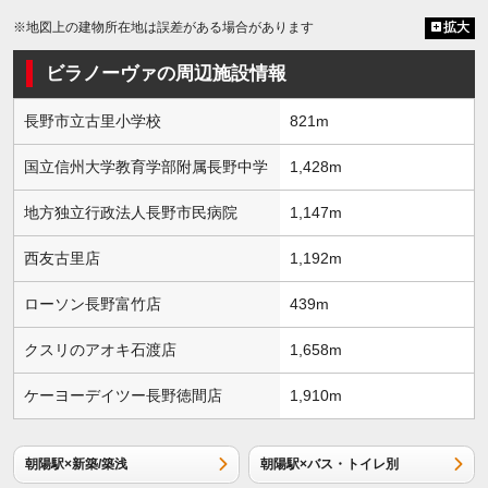
※地図上の建物所在地は誤差がある場合があります
拡大
ビラノーヴァの周辺施設情報
長野市立古里小学校
821m
国立信州大学教育学部附属長野中学
1,428m
地方独立行政法人長野市民病院
1,147m
西友古里店
1,192m
ローソン長野富竹店
439m
クスリのアオキ石渡店
1,658m
ケーヨーデイツー長野徳間店
1,910m
朝陽駅×新築/築浅
朝陽駅×バス・トイレ別