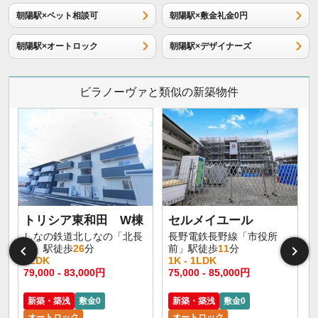
朝陽駅×ペット相談可
朝陽駅×敷金礼金0円
朝陽駅×オートロック
朝陽駅×デザイナーズ
ビラノーヴァと類似の新築物件
トリシア東和田 W棟
セルメイユール
しなの鉄道北しなの「北長
長野電鉄長野線「市役所
野」駅徒歩
26
分
前」駅徒歩
11
分
1LDK
1K - 1LDK
1
79,000 - 83,000円
75,000 - 85,000円
6
新築・築浅
敷金0
新築・築浅
敷金0
オートロック
オートロック