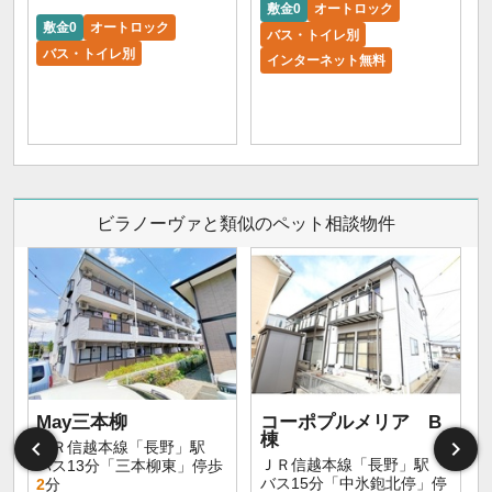
敷金0
オートロック
敷金0
オートロック
バス・トイレ別
バス・トイレ別
インターネット無料
ビラノーヴァと類似のペット相談物件
May三本柳
コーポプルメリア B
棟
ＪＲ信越本線「長野」駅
ＪＲ信越本線「長野」駅
バス13分「三本柳東」停歩
バス15分「中氷鉋北停」停
2
分