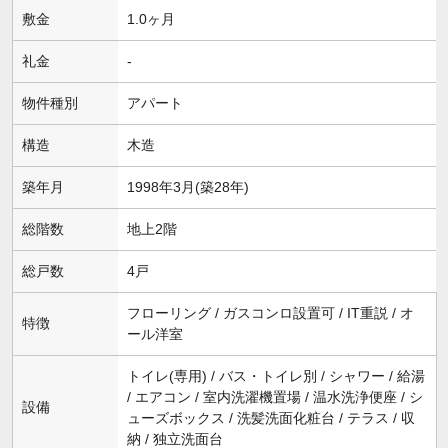
敷金
1.0ヶ月
礼金
-
物件種別
アパート
構造
木造
築年月
1998年3月(築28年)
総階数
地上2階
総戸数
4戸
フローリング / ガスコンロ設置可 / IT重説 / オ
特徴
ール洋室
トイレ(専用) / バス・トイレ別 / シャワー / 給湯
/ エアコン / 室内洗濯機置場 / 温水洗浄便座 / シ
設備
ューズボックス / 洗髪洗面化粧台 / テラス / 収
納 / 独立洗面台