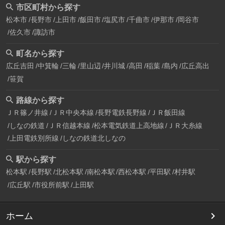
市区町村から探す
松本市
長野市
上田市
飯田市
塩尻市
千曲市
伊那市
岡谷市
佐久市
諏訪市
町名から探す
広丘吉田
中箕輪
三輪
里山辺
井川城
高田
稲葉
島内
広丘高出
笹賀
路線から探す
ＪＲ篠ノ井線
ＪＲ中央本線
長野電鉄長野線
ＪＲ飯田線
しなの鉄道
ＪＲ信越本線
松本電気鉄道上高地線
ＪＲ大糸線
上田電鉄別所線
しなの鉄道北しなの
駅から探す
松本駅
長野駅
北松本駅
南松本駅
西松本駅
平田駅
村井駅
広丘駅
市役所前駅
上田駅
ホーム