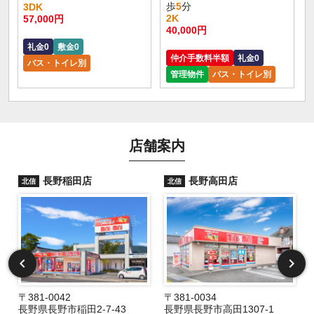
歩
5
分
3DK
2K
57,000円
40,000円
礼金0
敷金0
仲介手数料半額
礼金0
バス・トイレ別
管理物件
バス・トイレ別
店舗案内
長野稲田店
長野高田店
北信
北信
〒381-0042
〒381-0034
長野県長野市稲田2-7-43
長野県長野市高田1307-1