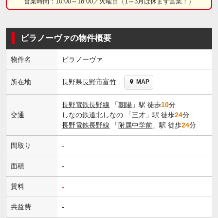
営業時間：10:00～18:00／火曜日（1～3月は休まず営業！）
ビラノーヴァの物件概要
物件名
ビラノーヴァ
長野県
長野市
富竹
所在地
MAP
長野電鉄長野線
「
朝陽
」駅 徒歩
10
分
交通
しなの鉄道北しなの
「
三才
」駅 徒歩
24
分
長野電鉄長野線
「
附属中学前
」駅 徒歩
24
分
間取り
-
面積
-
賃料
-
共益費
-