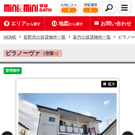
お気に入り
閲覧履歴
0
1
エリア
地図
お問い合わせ
から探す
から探す
HOME
長野市の賃貸物件一覧
富竹の賃貸物件一覧
ビラノー
ビラノーヴァ
（空室
）
0
管理物件
拡大