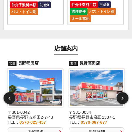
仲介手数料半額
礼金0
仲介手数料半額
礼金0
管理物件
バス・トイレ別
バス・トイレ別
オール電化
店舗案内
長野稲田店
長野高田店
北信
北信
〒381-0042
〒381-0034
長野県長野市稲田2-7-43
長野県長野市高田1307-1
TEL：
0570-025-457
TEL：
0570-067-677
店舗詳細
店舗詳細