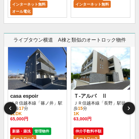
インターネット無料
インターネット無料
オール電化
ライブタウン横道 A棟と類似のオートロック物件
casa espoir
Ｔ-アルバ Ⅱ
ＪＲ信越本線「篠ノ井」駅
ＪＲ信越本線「長野」駅徒
徒歩
17
分
歩
15
分
1LDK
1K
65,000円
63,000円
5
新築・築浅
管理物件
仲介手数料半額
オートロック
オートロック