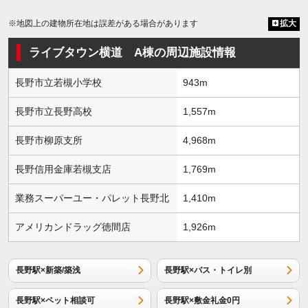
※地図上の建物所在地は誤差がある場合があります
拡大
ライブタウン横道 A棟の周辺施設情報
長野市立若槻小学校
943m
長野市立長野高校
1,557m
長野市柳原支所
4,968m
長野信用金庫若槻支店
1,769m
業務スーパーユー・パレット長野北
1,410m
アメリカンドラッグ徳間店
1,926m
長野駅×新築/築浅
長野駅×バス・トイレ別
長野駅×ペット相談可
長野駅×敷金礼金0円