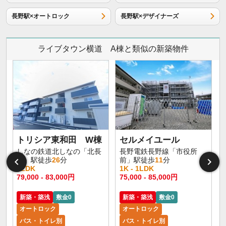
長野駅×オートロック
長野駅×デザイナーズ
ライブタウン横道 A棟と類似の新築物件
トリシア東和田 W棟
セルメイユール
しなの鉄道北しなの「北長
長野電鉄長野線「市役所
野」駅徒歩
26
分
前」駅徒歩
11
分
1LDK
1K - 1LDK
1
79,000 - 83,000円
75,000 - 85,000円
6
新築・築浅
敷金0
新築・築浅
敷金0
オートロック
オートロック
バス・トイレ別
バス・トイレ別