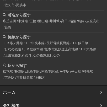
佐久市
諏訪市
町名から探す
広丘吉田
中箕輪
三輪
里山辺
井川城
高田
稲葉
島内
広丘高出
笹賀
路線から探す
ＪＲ篠ノ井線
ＪＲ中央本線
長野電鉄長野線
ＪＲ飯田線
しなの鉄道
ＪＲ信越本線
松本電気鉄道上高地線
ＪＲ大糸線
上田電鉄別所線
しなの鉄道北しなの
駅から探す
松本駅
長野駅
北松本駅
南松本駅
西松本駅
平田駅
村井駅
広丘駅
市役所前駅
上田駅
ホーム
会社概要