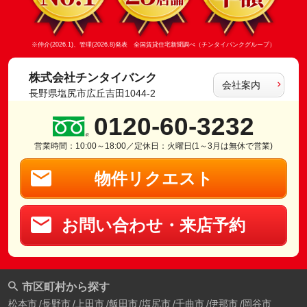
※仲介(2026.1)、管理(2026.8)発表 全国賃貸住宅新聞調べ（チンタイバンクグループ）
株式会社チンタイバンク
会社案内
長野県塩尻市広丘吉田1044-2
0120-60-3232
営業時間：10:00～18:00／定休日：火曜日(1～3月は無休で営業)
物件リクエスト
お問い合わせ・来店予約
市区町村から探す
松本市
長野市
上田市
飯田市
塩尻市
千曲市
伊那市
岡谷市