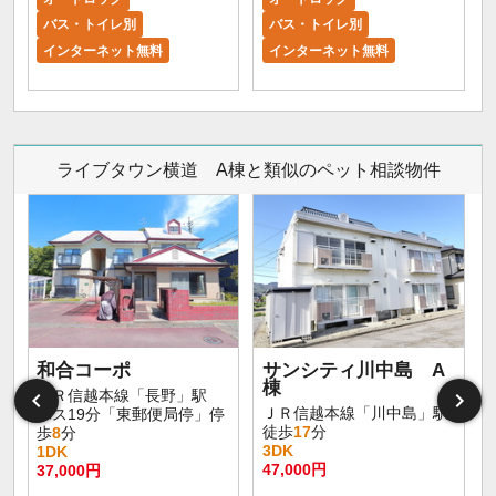
バス・トイレ別
バス・トイレ別
インターネット無料
インターネット無料
ライブタウン横道 A棟と類似のペット相談物件
和合コーポ
サンシティ川中島 A
棟
ＪＲ信越本線「長野」駅
ＪＲ信越本線「川中島」駅
バス19分「東郵便局停」停
徒歩
17
分
歩
8
分
3DK
1DK
47,000円
37,000円