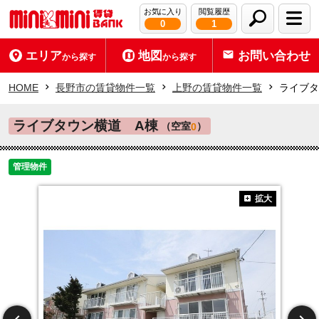
お気に入り
閲覧履歴
0
1
エリア
地図
お問い合わせ
から探す
から探す
HOME
長野市の賃貸物件一覧
上野の賃貸物件一覧
ライブタ
ライブタウン横道 A棟
（空室
）
0
管理物件
拡大