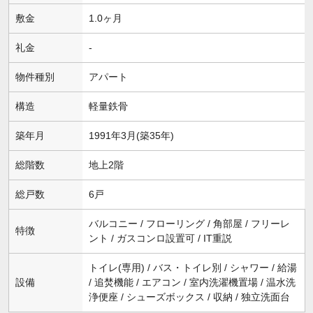
敷金
1.0ヶ月
礼金
-
物件種別
アパート
構造
軽量鉄骨
築年月
1991年3月(築35年)
総階数
地上2階
総戸数
6戸
バルコニー / フローリング / 角部屋 / フリーレ
特徴
ント / ガスコンロ設置可 / IT重説
トイレ(専用) / バス・トイレ別 / シャワー / 給湯
設備
/ 追焚機能 / エアコン / 室内洗濯機置場 / 温水洗
浄便座 / シューズボックス / 収納 / 独立洗面台