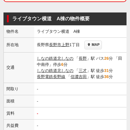
ライブタウン横道 A棟の物件概要
物件名
ライブタウン横道 A棟
長野県
長野市
上野
1丁目
所在地
MAP
しなの鉄道北しなの
「
長野
」駅 バス
26
分 「田
中南停」停歩
6
分
交通
しなの鉄道北しなの
「
三才
」駅 徒歩
31
分
長野電鉄長野線
「
信濃吉田
」駅 徒歩
36
分
間取り
-
面積
-
賃料
-
共益費
-