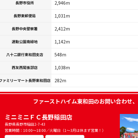
2,946m
長野市役所
1,031m
長野東郵便局
2,412m
長野中央警察署
1,142m
運動公園南緑地
548m
八十二銀行東和田支店
1,038m
西友西尾張部店
282m
ファミリーマート長野東和田店
ファーストハイム東和田
のお問い合わせ、
ミニミニＦＣ長野稲田店
長野県長野市稲田2-7-43
営業時間：10:00～18:00／火曜日（1～3月は休まず営業！）