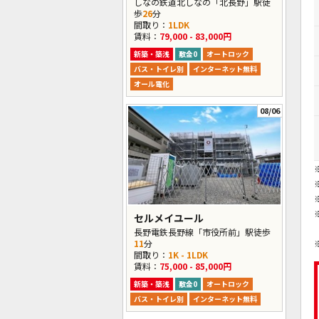
しなの鉄道北しなの「北長野」駅徒
歩
26
分
間取り：
1LDK
賃料：
79,000 - 83,000円
新築・築浅
敷金0
オートロック
バス・トイレ別
インターネット無料
オール電化
08/06
セルメイユール
長野電鉄長野線「市役所前」駅徒歩
11
分
間取り：
1K - 1LDK
賃料：
75,000 - 85,000円
新築・築浅
敷金0
オートロック
バス・トイレ別
インターネット無料