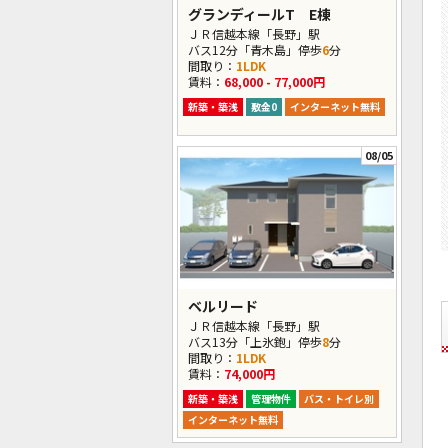
グランディールT E棟
ＪＲ信越本線「長野」駅
バス12分「青木島」停歩
6
分
間取り：
1LDK
賃料：
68,000 - 77,000円
新築・築浅
敷金0
インターネット無料
08/05
ベルリード
ＪＲ信越本線「長野」駅
バス13分「上氷鉋」停歩
8
分
間取り：
1LDK
賃料：
74,000円
新築・築浅
管理物件
バス・トイレ別
インターネット無料