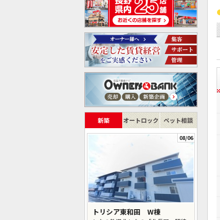
新築
オートロック
ペット相談
08/06
トリシア東和田 W棟