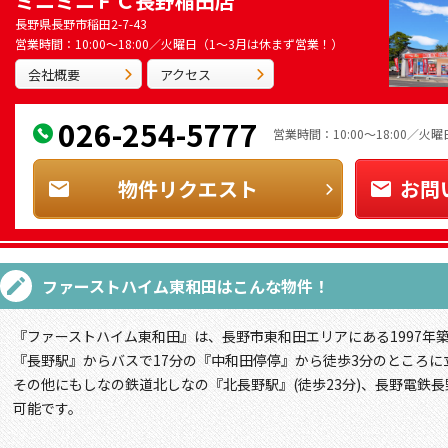
ミニミニＦＣ長野稲田店
長野県長野市稲田2-7-43
営業時間：10:00～18:00／火曜日（1～3月は休まず営業！）
会社概要
アクセス
026-254-5777
営業時間：10:00～18:00／
物件リクエスト
お問
ファーストハイム東和田
はこんな物件！
『ファーストハイム東和田』は、長野市東和田エリアにある1997年
『長野駅』からバスで17分の『中和田停停』から徒歩3分のところに
その他にもしなの鉄道北しなの『北長野駅』(徒歩23分)、長野電鉄長
可能です。