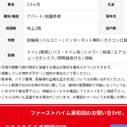
1.0ヶ月
敷金
礼金
アパート/ 軽量鉄骨
種別/構造
築年月
地上2階
総階数
総戸数
駐輪場 / バルコニー / インターネット無料 / ガスコンロ設置
特徴
トイレ(専用) / バス・トイレ別 / シャワー / 給湯 / エアコ
設備
ューズボックス / 照明器具付き / 収納
※写真や間取り図が現状と相違する場合は現状を優先させていただきます。
※掲載している物件が万が一ご成約の場合はご了承ください。
※駐車場、バイク置場、駐輪場の正確な空き状況についてはお問い合わせください
※ペット飼育やSOHO利用の可否に関しては、建物の管理規約で可能になっていて
いますので御注意下さい。詳細はメールやお電話にてスタッフまでご相談下さい
※こちら以外にも空室がある場合がございます。お電話かメールにてお気軽にお問
ファーストハイム東和田
のお問い合わせ、