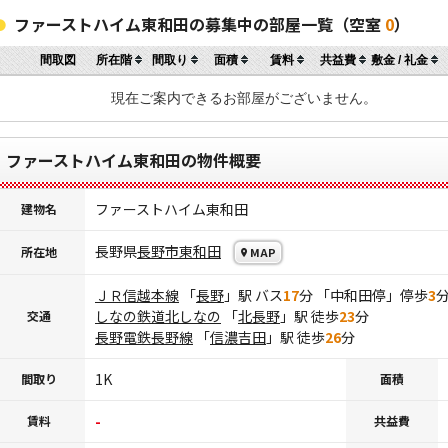
ファーストハイム東和田の募集中の部屋一覧（空室
0
）
間取図
所在階
間取り
面積
賃料
共益費
敷金 / 礼金
現在ご案内できるお部屋がございません。
ファーストハイム東和田の物件概要
ファーストハイム東和田
建物名
長野県
長野市
東和田
所在地
MAP
ＪＲ信越本線
「
長野
」駅 バス
17
分 「中和田停」停歩
3
しなの鉄道北しなの
「
北長野
」駅 徒歩
23
分
交通
長野電鉄長野線
「
信濃吉田
」駅 徒歩
26
分
1K
間取り
面積
-
賃料
共益費