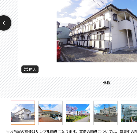
拡大
拡大
拡大
拡大
拡大
拡大
拡大
周辺施設：警察署・交番
周辺施設：高校・高専
周辺施設：スーパー
周辺施設：郵便局
周辺施設：公園
周辺施設：役所
外観
※お部屋の画像はサンプル画像になります。実際の画像については、募集中の