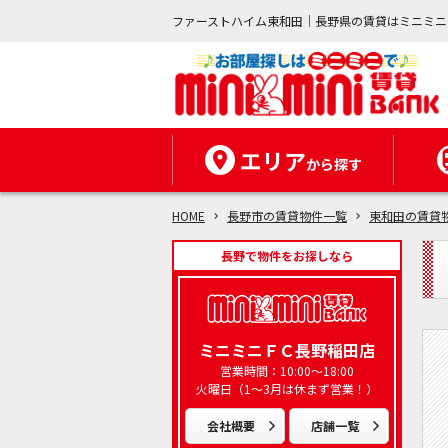
ファーストハイム東和田｜長野県の賃貸はミニミニ
エリア
から探す
HOME
長野市の賃貸物件一覧
東和田の賃貸
長野で物件をお探しなら
ミニミニＦＣ長野稲田店
営業時間：10:00～18:00
火曜日（1～3月は休まず営業！）
会社概要
店舗一覧