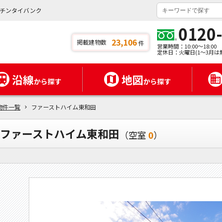
チンタイバンク
0120
23,106
掲載建物数
件
営業時間：10:00～18:00
定休日：火曜日(1～3月は
沿線
地図
から探す
から探す
物件一覧
ファーストハイム東和田
ファーストハイム東和田
（空室
0
）