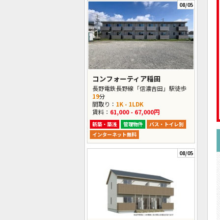
08/05
コンフォーティア稲田
長野電鉄長野線「信濃吉田」駅徒歩
19
分
間取り：
1K - 1LDK
賃料：
61,000 - 67,000円
新築・築浅
管理物件
バス・トイレ別
インターネット無料
08/05