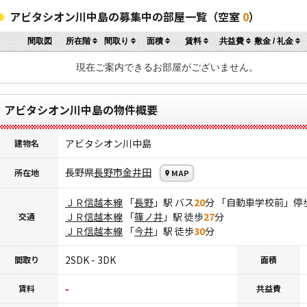
アビタシオン川中島の募集中の部屋一覧（空室
0
）
間取図
所在階
間取り
面積
賃料
共益費
敷金 / 礼金
現在ご案内できるお部屋がございません。
アビタシオン川中島の物件概要
アビタシオン川中島
建物名
長野県
長野市
金井田
所在地
MAP
ＪＲ信越本線
「
長野
」駅 バス
20
分 「自動車学校前」停
ＪＲ信越本線
「
篠ノ井
」駅 徒歩
27
分
交通
ＪＲ信越本線
「
今井
」駅 徒歩
30
分
2SDK - 3DK
間取り
面積
-
賃料
共益費