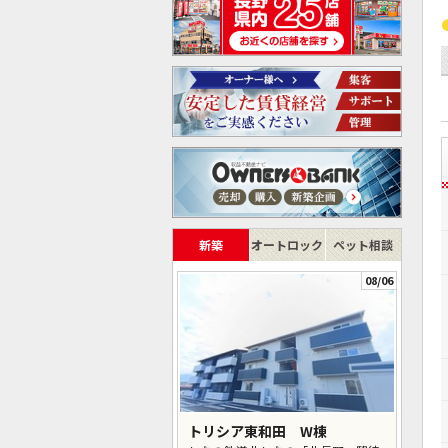
新築
オートロック
ペット相談
08/06
トリシア東和田 W棟