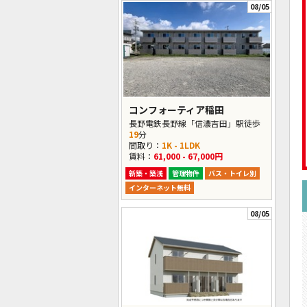
08/05
コンフォーティア稲田
長野電鉄長野線「信濃吉田」駅徒歩
19
分
間取り：
1K - 1LDK
賃料：
61,000 - 67,000円
新築・築浅
管理物件
バス・トイレ別
インターネット無料
08/05