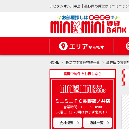
アビタシオン川中島｜長野県の賃貸はミニミニチ
エリア
から探す
HOME
長野市の賃貸物件一覧
金井田の賃貸
長野で物件をお探しなら
ミニミニＦＣ長野篠ノ井店
営業時間：10:00～18:00
火曜日（1～3月は休まず営業！）
会社概要
店舗一覧