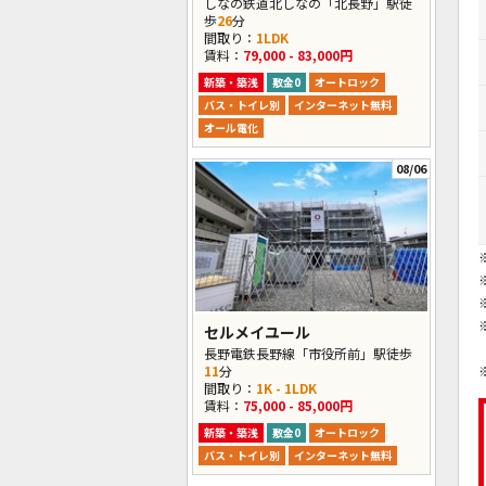
しなの鉄道北しなの「北長野」駅徒
歩
26
分
間取り：
1LDK
賃料：
79,000 - 83,000円
新築・築浅
敷金0
オートロック
バス・トイレ別
インターネット無料
オール電化
08/06
セルメイユール
長野電鉄長野線「市役所前」駅徒歩
11
分
間取り：
1K - 1LDK
賃料：
75,000 - 85,000円
新築・築浅
敷金0
オートロック
バス・トイレ別
インターネット無料