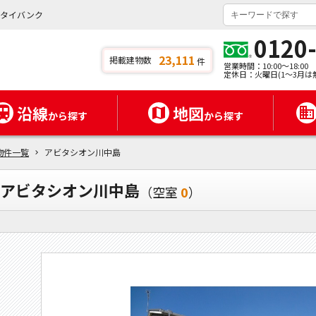
ンタイバンク
0120
23,111
掲載建物数
件
営業時間：10:00～18:00
定休日：火曜日(1～3月は
沿線
地図
から探す
から探す
物件一覧
アビタシオン川中島
アビタシオン川中島
（空室
0
）