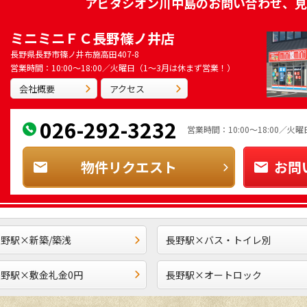
アビタシオン川中島
のお問い合わせ、見
ミニミニＦＣ長野篠ノ井店
長野県長野市篠ノ井布施高田407-8
営業時間：10:00～18:00／火曜日（1～3月は休まず営業！）
会社概要
アクセス
026-292-3232
営業時間：10:00～18:00／
物件リクエスト
お問
野駅×新築/築浅
長野駅×バス・トイレ別
長野駅×敷金礼金0円
長野駅×オートロック