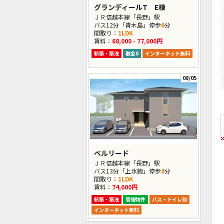
グランディールT E棟
ＪＲ信越本線「長野」駅
バス12分「青木島」停歩
6
分
間取り：
1LDK
賃料：
68,000 - 77,000円
新築・築浅
敷金0
インターネット無料
08/05
ベルリード
ＪＲ信越本線「長野」駅
バス13分「上氷鉋」停歩
8
分
間取り：
1LDK
賃料：
74,000円
新築・築浅
管理物件
バス・トイレ別
インターネット無料