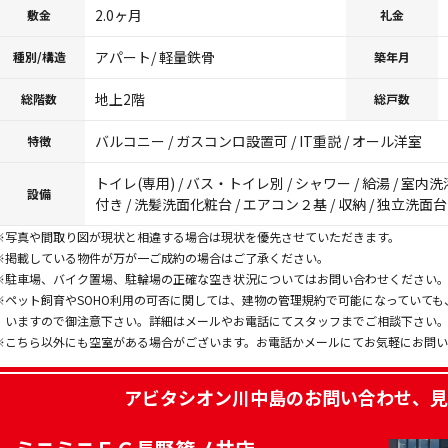
2.0ヶ月
敷金
礼金
アパート/ 軽量鉄骨
種別/構造
築年月
地上2階
総階数
総戸数
バルコニー / ガスコンロ設置可 / IT重説 / オール洋室
特徴
トイレ(専用) / バス・トイレ別 / シャワー / 給湯 / 室
設備
付き / 洗髪洗面化粧台 / エアコン２基 / 収納 / 独立洗面台
※写真や間取り図が現状と相違する場合は現状を優先させていただきます。
※掲載している物件が万が一ご成約の場合はご了承ください。
※駐車場、バイク置場、駐輪場の正確な空き状況についてはお問い合わせください
※ペット飼育やSOHO利用の可否に関しては、建物の管理規約で可能になっていて
いますので御注意下さい。詳細はメールやお電話にてスタッフまでご相談下さい
※こちら以外にも空室がある場合がございます。お電話かメールにてお気軽にお問
アビタシオン川中島
のお問い合わせ、見