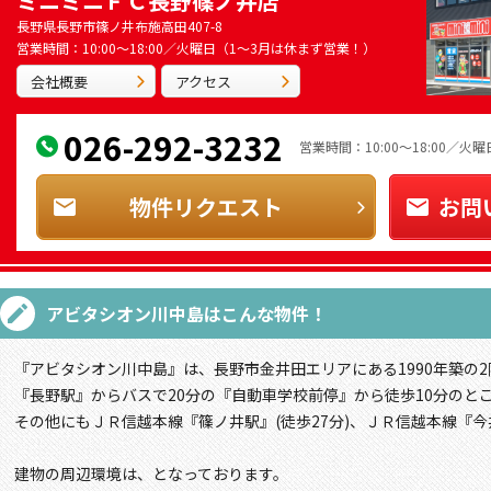
ミニミニＦＣ長野篠ノ井店
長野県長野市篠ノ井布施高田407-8
営業時間：10:00～18:00／火曜日（1～3月は休まず営業！）
会社概要
アクセス
026-292-3232
営業時間：10:00～18:00／
物件リクエスト
お問
アビタシオン川中島
はこんな物件！
『アビタシオン川中島』は、長野市金井田エリアにある1990年築の
『長野駅』からバスで20分の『自動車学校前停』から徒歩10分のと
その他にもＪＲ信越本線『篠ノ井駅』(徒歩27分)、ＪＲ信越本線『今
建物の周辺環境は、となっております。