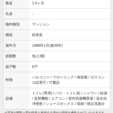
敷金
2.0ヶ月
礼金
-
物件種別
マンション
構造
鉄骨造
築年月
1988年1月(築38年)
総階数
地上3階
総戸数
6戸
バルコニー / フローリング / 角部屋 / ガスコン
特徴
ロ設置可 / IT重説
トイレ(専用) / バス・トイレ別 / シャワー / 給湯
設備
/ 追焚機能 / エアコン / 室内洗濯機置場 / 温水洗
浄便座 / シューズボックス / 収納 / 独立洗面台
※写真や間取り図が現状と相違する場合は現状を優先させていただきます。