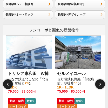
長野駅×ペット相談可
長野駅×敷金礼金0円
長野駅×オートロック
長野駅×デザイナーズ
フジコーポと類似の新築物件
トリシア東和田 W棟
セルメイユール
しなの鉄道北しなの「北長
長野電鉄長野線「市役所
野」駅徒歩
26
分
前」駅徒歩
11
分
1LDK
1K - 1LDK
1
79,000 - 83,000円
75,000 - 85,000円
6
新築・築浅
敷金0
新築・築浅
敷金0
オートロック
オートロック