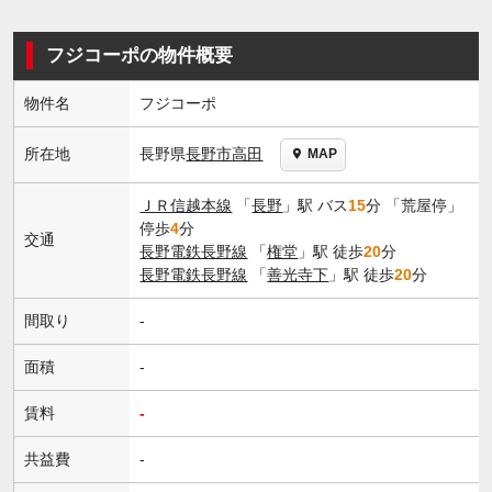
フジコーポの物件概要
物件名
フジコーポ
長野県
長野市
高田
所在地
MAP
ＪＲ信越本線
「
長野
」駅 バス
15
分 「荒屋停」
停歩
4
分
交通
長野電鉄長野線
「
権堂
」駅 徒歩
20
分
長野電鉄長野線
「
善光寺下
」駅 徒歩
20
分
間取り
-
面積
-
賃料
-
共益費
-