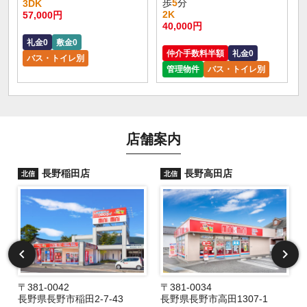
歩
5
分
3DK
2K
57,000円
40,000円
礼金0
敷金0
仲介手数料半額
礼金0
バス・トイレ別
管理物件
バス・トイレ別
店舗案内
長野稲田店
長野高田店
北信
北信
〒381-0042
〒381-0034
長野県長野市稲田2-7-43
長野県長野市高田1307-1