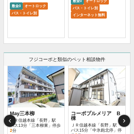
敷金0
オートロック
敷金0
オートロック
バス・トイレ別
バス・トイレ別
インターネット無料
フジコーポと類似のペット相談物件
May三本柳
コーポプルメリア B
棟
ＪＲ信越本線「長野」駅
ＪＲ信越本線「長野」駅
バス13分「三本柳東」停歩
バス15分「中氷鉋北停」停
2
分