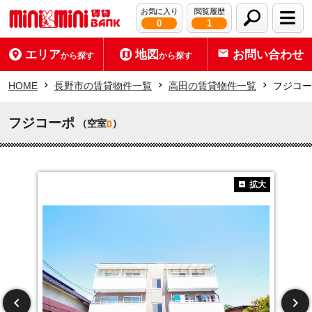
お気に入り
閲覧履歴
0
1
エリア
地図
お問い合わせ
から探す
から探す
HOME
長野市の賃貸物件一覧
高田の賃貸物件一覧
フジコー
フジコーポ
（空室
）
0
拡大