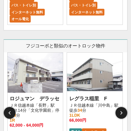
バス・トイレ別
バス・トイレ別
インターネット無料
インターネット無料
オール電化
フジコーポと類似のオートロック物件
ロジュマン デラッセ
レグラス稲里 F
ＪＲ信越本線「長野」駅
ＪＲ信越本線「川中島」駅
バス14分「文化学園前」停
徒歩
34
分
歩
3
分
1LDK
1R
66,000円
62,000 - 64,000円