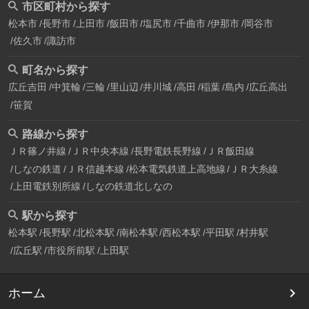
市区町村から探す
松本市
長野市
上田市
飯田市
塩尻市
千曲市
伊那市
岡谷市
佐久市
諏訪市
町名から探す
広丘吉田
中箕輪
三輪
里山辺
井川城
高田
稲葉
島内
広丘高出
笹賀
路線から探す
ＪＲ篠ノ井線
ＪＲ中央本線
長野電鉄長野線
ＪＲ飯田線
しなの鉄道
ＪＲ信越本線
松本電気鉄道上高地線
ＪＲ大糸線
上田電鉄別所線
しなの鉄道北しなの
駅から探す
松本駅
長野駅
北松本駅
南松本駅
西松本駅
平田駅
村井駅
広丘駅
市役所前駅
上田駅
ホーム