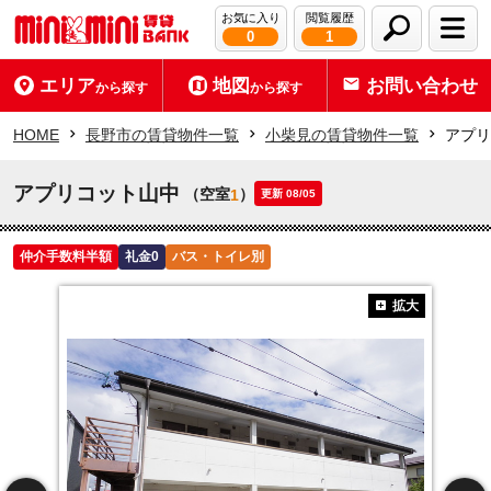
お気に入り
閲覧履歴
0
1
エリア
地図
お問い合わせ
から探す
から探す
HOME
長野市の賃貸物件一覧
小柴見の賃貸物件一覧
アプリ
アプリコット山中
（空室
）
1
更新 08/05
仲介手数料半額
礼金0
バス・トイレ別
拡大