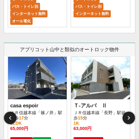
バス・トイレ別
バス・トイレ別
インターネット無料
インターネット無料
オール電化
アプリコット山中と類似のオートロック物件
casa espoir
Ｔ-アルバ Ⅱ
ＪＲ信越本線「篠ノ井」駅
ＪＲ信越本線「長野」駅徒
徒歩
17
分
歩
15
分
1LDK
1K
65,000円
63,000円
5