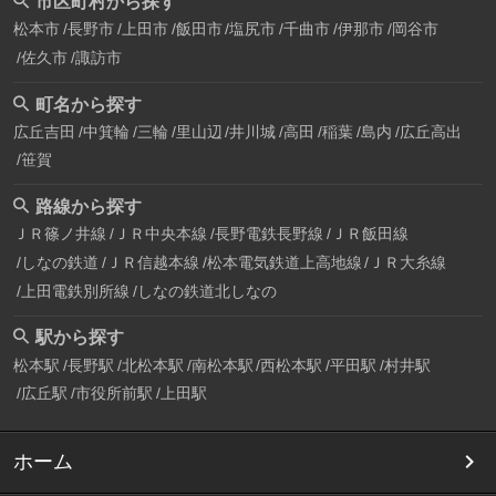
市区町村から探す
松本市
長野市
上田市
飯田市
塩尻市
千曲市
伊那市
岡谷市
佐久市
諏訪市
町名から探す
広丘吉田
中箕輪
三輪
里山辺
井川城
高田
稲葉
島内
広丘高出
笹賀
路線から探す
ＪＲ篠ノ井線
ＪＲ中央本線
長野電鉄長野線
ＪＲ飯田線
しなの鉄道
ＪＲ信越本線
松本電気鉄道上高地線
ＪＲ大糸線
上田電鉄別所線
しなの鉄道北しなの
駅から探す
松本駅
長野駅
北松本駅
南松本駅
西松本駅
平田駅
村井駅
広丘駅
市役所前駅
上田駅
ホーム