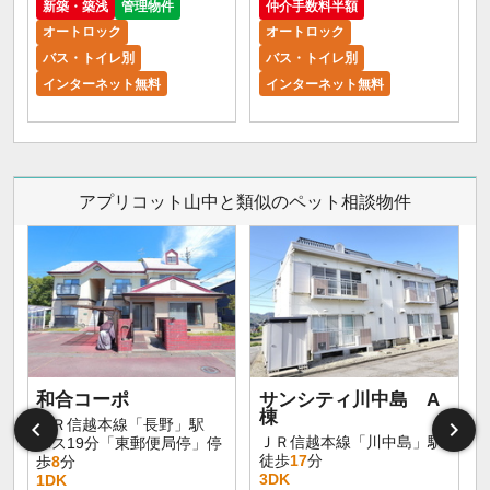
新築・築浅
管理物件
仲介手数料半額
オートロック
オートロック
バス・トイレ別
バス・トイレ別
インターネット無料
インターネット無料
アプリコット山中と類似のペット相談物件
和合コーポ
サンシティ川中島 A
棟
ＪＲ信越本線「長野」駅
ＪＲ信越本線「川中島」駅
バス19分「東郵便局停」停
徒歩
17
分
歩
8
分
3DK
1DK