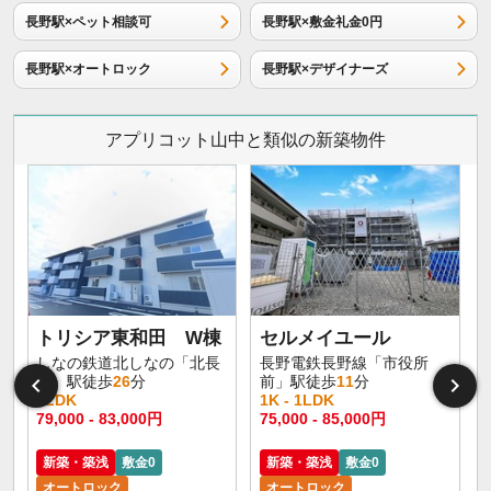
長野駅×ペット相談可
長野駅×敷金礼金0円
長野駅×オートロック
長野駅×デザイナーズ
アプリコット山中と類似の新築物件
トリシア東和田 W棟
セルメイユール
しなの鉄道北しなの「北長
長野電鉄長野線「市役所
野」駅徒歩
26
分
前」駅徒歩
11
分
1LDK
1K - 1LDK
1
79,000 - 83,000円
75,000 - 85,000円
6
新築・築浅
敷金0
新築・築浅
敷金0
オートロック
オートロック