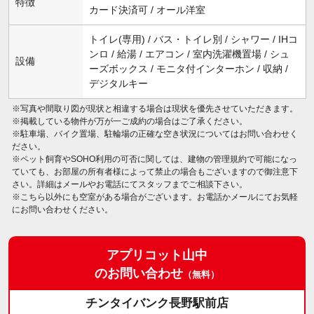
特徴
カード決済可 / オール洋室
トイレ(専用) / バス・トイレ別 / シャワー / IHコ
ンロ / 給湯 / エアコン / 室内洗濯機置場 / シュ
設備
ーズボックス / モニタ付インターホン / 収納 /
デジタルキー
※写真や間取り図が現状と相違する場合は現状を優先させていただきます。
※掲載している物件が万が一ご成約の場合はご了承ください。
※駐車場、バイク置場、駐輪場の正確な空き状況についてはお問い合わせく
ださい。
※ペット飼育やSOHO利用の可否に関しては、建物の管理規約で可能になっ
ていても、お部屋の所有者様によって禁止の場合もございますので御注意下
さい。詳細はメールやお電話にてスタッフまでご相談下さい。
※こちら以外にも空室がある場合がございます。お電話かメールにてお気軽
にお問い合わせください。
アプリコット山中
のお問い合わせ
（無料）
チンタイバンク長野駅前店