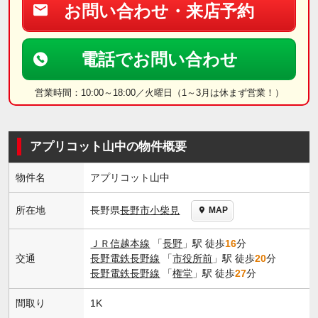
お問い合わせ・来店予約
電話でお問い合わせ
営業時間：10:00～18:00／火曜日（1～3月は休まず営業！）
アプリコット山中の物件概要
物件名
アプリコット山中
長野県
長野市
小柴見
所在地
MAP
ＪＲ信越本線
「
長野
」駅 徒歩
16
分
交通
長野電鉄長野線
「
市役所前
」駅 徒歩
20
分
長野電鉄長野線
「
権堂
」駅 徒歩
27
分
間取り
1K