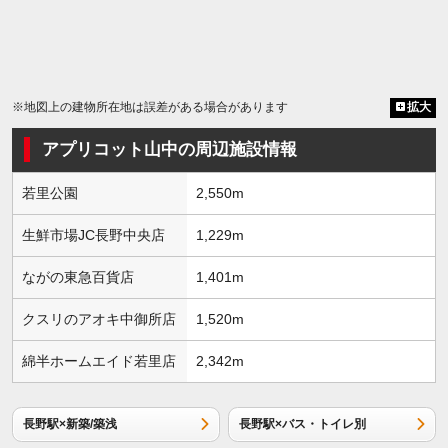
※地図上の建物所在地は誤差がある場合があります
拡大
アプリコット山中の周辺施設情報
若里公園
2,550m
生鮮市場JC長野中央店
1,229m
ながの東急百貨店
1,401m
クスリのアオキ中御所店
1,520m
綿半ホームエイド若里店
2,342m
長野駅×新築/築浅
長野駅×バス・トイレ別