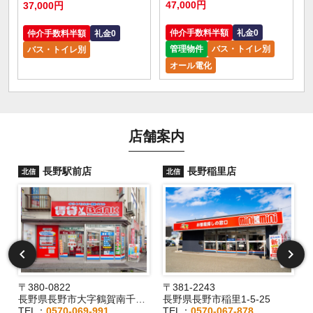
47,000円
37,000円
仲介手数料半額
礼金0
仲介手数料半額
礼金0
管理物件
バス・トイレ別
バス・トイレ別
オール電化
店舗案内
長野駅前店
長野稲里店
北信
北信
〒380-0822
〒381-2243
長野県長野市大字鶴賀南千歳町826
長野県長野市稲里1-5-25
TEL：
0570-069-991
TEL：
0570-067-878