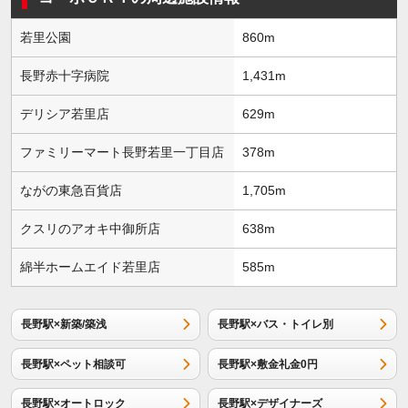
若里公園
860m
長野赤十字病院
1,431m
デリシア若里店
629m
ファミリーマート長野若里一丁目店
378m
ながの東急百貨店
1,705m
クスリのアオキ中御所店
638m
綿半ホームエイド若里店
585m
長野駅×新築/築浅
長野駅×バス・トイレ別
長野駅×ペット相談可
長野駅×敷金礼金0円
長野駅×オートロック
長野駅×デザイナーズ