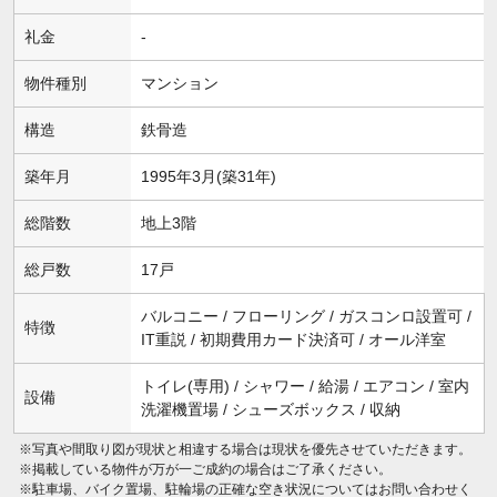
礼金
-
物件種別
マンション
構造
鉄骨造
築年月
1995年3月(築31年)
総階数
地上3階
総戸数
17戸
バルコニー / フローリング / ガスコンロ設置可 /
特徴
IT重説 / 初期費用カード決済可 / オール洋室
トイレ(専用) / シャワー / 給湯 / エアコン / 室内
設備
洗濯機置場 / シューズボックス / 収納
※写真や間取り図が現状と相違する場合は現状を優先させていただきます。
※掲載している物件が万が一ご成約の場合はご了承ください。
※駐車場、バイク置場、駐輪場の正確な空き状況についてはお問い合わせく