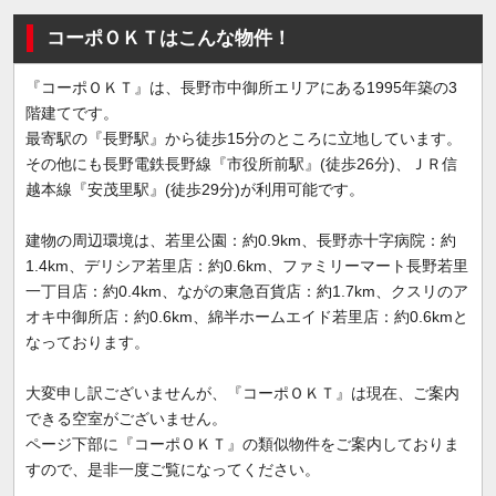
コーポＯＫＴはこんな物件！
『コーポＯＫＴ』は、長野市中御所エリアにある1995年築の3
階建てです。
最寄駅の『長野駅』から徒歩15分のところに立地しています。
その他にも長野電鉄長野線『市役所前駅』(徒歩26分)、ＪＲ信
越本線『安茂里駅』(徒歩29分)が利用可能です。
建物の周辺環境は、若里公園：約0.9km、長野赤十字病院：約
1.4km、デリシア若里店：約0.6km、ファミリーマート長野若里
一丁目店：約0.4km、ながの東急百貨店：約1.7km、クスリのア
オキ中御所店：約0.6km、綿半ホームエイド若里店：約0.6kmと
なっております。
大変申し訳ございませんが、『コーポＯＫＴ』は現在、ご案内
できる空室がございません。
ページ下部に『コーポＯＫＴ』の類似物件をご案内しておりま
すので、是非一度ご覧になってください。