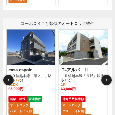
オール電化
コーポＯＫＴと類似のオートロック物件
casa espoir
Ｔ-アルバ Ⅱ
ＪＲ信越本線「篠ノ井」駅
ＪＲ信越本線「長野」駅徒
徒歩
17
分
歩
15
分
1LDK
1K
65,000円
63,000円
5
新築・築浅
管理物件
仲介手数料半額
オートロック
オートロック
バス・トイレ別
バス・トイレ別