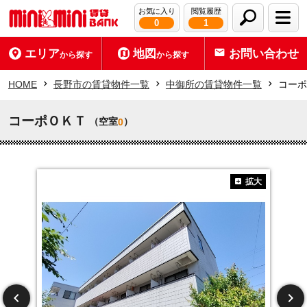
お気に入り
閲覧履歴
0
1
エリア
地図
お問い合わせ
から探す
から探す
HOME
長野市の賃貸物件一覧
中御所の賃貸物件一覧
コーポ
コーポＯＫＴ
（空室
）
0
拡大