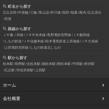
町名から探す
広丘吉田
中箕輪
三輪
里山辺
井川城
高田
稲葉
島内
広丘高出
笹賀
路線から探す
ＪＲ篠ノ井線
ＪＲ中央本線
長野電鉄長野線
ＪＲ飯田線
しなの鉄道
ＪＲ信越本線
松本電気鉄道上高地線
ＪＲ大糸線
上田電鉄別所線
しなの鉄道北しなの
駅から探す
松本駅
長野駅
北松本駅
南松本駅
西松本駅
平田駅
村井駅
広丘駅
市役所前駅
上田駅
ホーム
会社概要