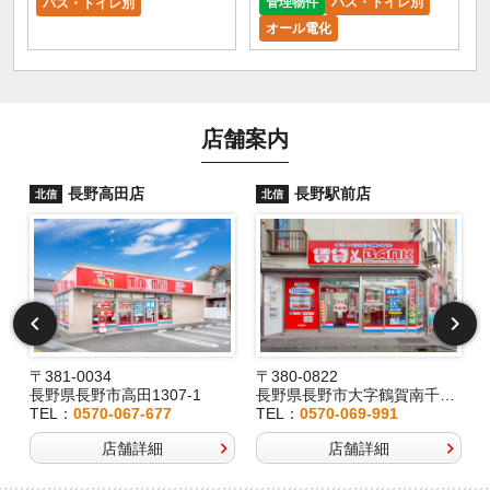
管理物件
バス・トイレ別
バス・トイレ別
オール電化
店舗案内
長野高田店
長野駅前店
北信
北信
〒381-0034
〒380-0822
長野県長野市高田1307-1
長野県長野市大字鶴賀南千歳町826
TEL：
0570-067-677
TEL：
0570-069-991
店舗詳細
店舗詳細