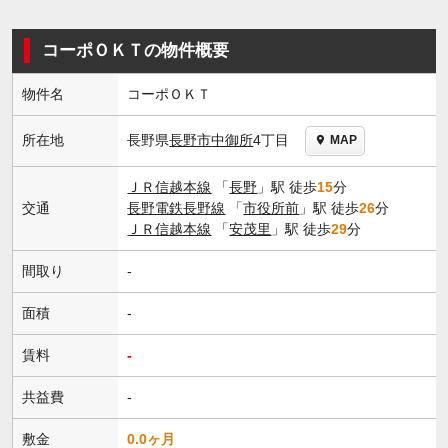
コーポＯＫＴの物件概要
物件名
コーポＯＫＴ
長野県
長野市
中御所
4丁目
所在地
MAP
ＪＲ信越本線
「
長野
」駅 徒歩
15
分
交通
長野電鉄長野線
「
市役所前
」駅 徒歩
26
分
ＪＲ信越本線
「
安茂里
」駅 徒歩
29
分
間取り
-
面積
-
賃料
-
共益費
-
敷金
0.0ヶ月