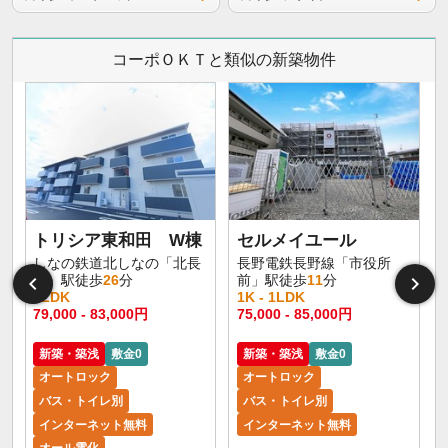
コーポＯＫＴと類似の新築物件
トリシア東和田 W棟
セルメイユール
しなの鉄道北しなの「北長
長野電鉄長野線「市役所
野」駅徒歩
26
分
前」駅徒歩
11
分
1LDK
1K - 1LDK
1
79,000 - 83,000円
75,000 - 85,000円
6
新築・築浅
敷金0
新築・築浅
敷金0
オートロック
オートロック
バス・トイレ別
バス・トイレ別
インターネット無料
インターネット無料