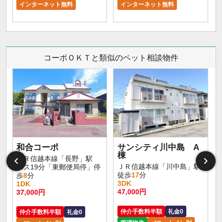
インターネット無料
インターネット無料
コーポＯＫＴと類似のペット相談物件
和合コーポ
サンシティ川中島 A
棟
ＪＲ信越本線「長野」駅
ＪＲ信越本線「川中島」駅
バス19分「東郵便局停」停
徒歩
17
分
歩
8
分
3DK
1DK
47,000円
37,000円
仲介手数料半額
礼金0
仲介手数料半額
礼金0