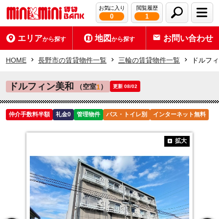
お気に入り
閲覧履歴
0
1
エリア
地図
お問い合わせ
から探す
から探す
HOME
長野市の賃貸物件一覧
三輪の賃貸物件一覧
ドルフィ
ドルフィン美和
（空室
）
1
更新 08/02
仲介手数料半額
礼金0
管理物件
バス・トイレ別
インターネット無料
拡大