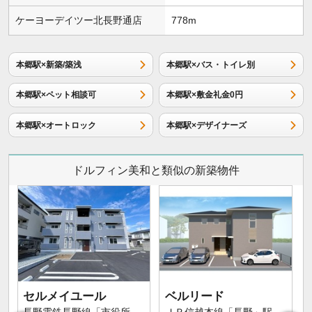
ケーヨーデイツー北長野通店
778m
本郷駅×新築/築浅
本郷駅×バス・トイレ別
本郷駅×ペット相談可
本郷駅×敷金礼金0円
本郷駅×オートロック
本郷駅×デザイナーズ
ドルフィン美和と類似の新築物件
セルメイユール
ベルリード
長野電鉄長野線「市役所
ＪＲ信越本線「長野」駅