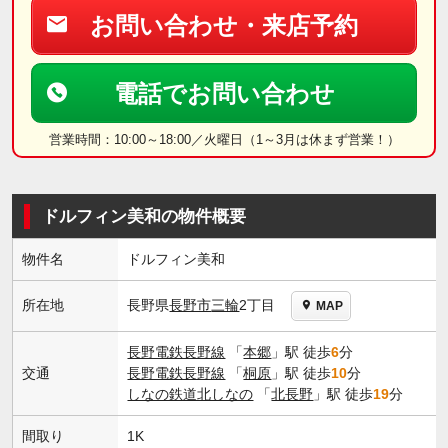
お問い合わせ・来店予約
電話でお問い合わせ
営業時間：10:00～18:00／火曜日（1～3月は休まず営業！）
ドルフィン美和の物件概要
物件名
ドルフィン美和
長野県
長野市
三輪
2丁目
所在地
MAP
長野電鉄長野線
「
本郷
」駅 徒歩
6
分
交通
長野電鉄長野線
「
桐原
」駅 徒歩
10
分
しなの鉄道北しなの
「
北長野
」駅 徒歩
19
分
間取り
1K