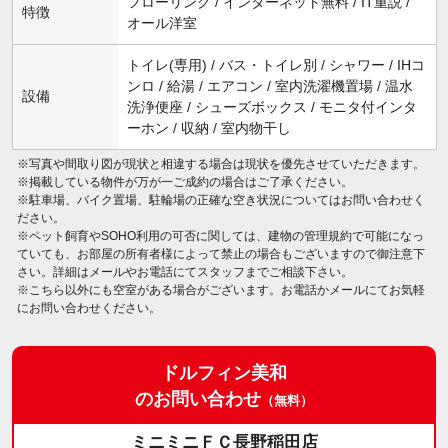
フローリング / インターネット無料 / IT重説 /
特徴
オール洋室
トイレ(専用) / バス・トイレ別 / シャワー / IHコ
ンロ / 給湯 / エアコン / 室内洗濯機置場 / 温水
設備
洗浄便座 / シューズボックス / モニタ付インタ
ーホン / 収納 / 室内物干し
※写真や間取り図が現状と相違する場合は現状を優先させていただきます。
※掲載している物件が万が一ご成約の場合はご了承ください。
※駐車場、バイク置場、駐輪場の正確な空き状況についてはお問い合わせく
ださい。
※ペット飼育やSOHO利用の可否に関しては、建物の管理規約で可能になっ
ていても、お部屋の所有者様によって禁止の場合もございますので御注意下
さい。詳細はメールやお電話にてスタッフまでご相談下さい。
※こちら以外にも空室がある場合がございます。お電話かメールにてお気軽
にお問い合わせください。
ドルフィン美和
のお問い合わせ
（無料）
ミニミニＦＣ長野稲田店