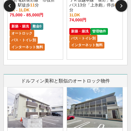
前」駅徒歩
11
分
バス13分「上氷鉋」停歩
8
1K - 1LDK
分
75,000 - 85,000円
1LDK
6
74,000円
新築・築浅
敷金0
新築・築浅
管理物件
オートロック
バス・トイレ別
バス・トイレ別
インターネット無料
インターネット無料
ドルフィン美和と類似のオートロック物件