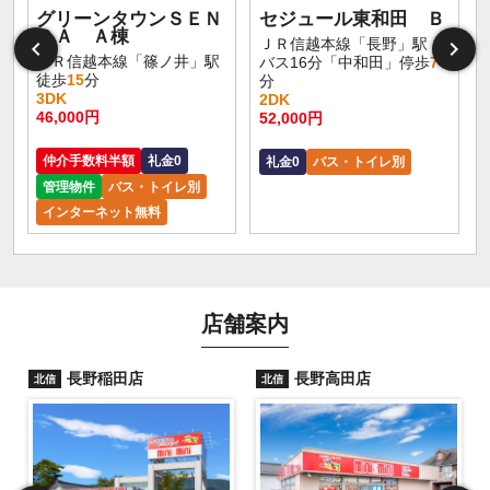
グリーンタウンＳＥＮ
セジュール東和田 Ｂ
ＤＡ Ａ棟
ＪＲ信越本線「長野」駅
ＪＲ信越本線「篠ノ井」駅
バス16分「中和田」停歩
7
徒歩
15
分
分
3DK
2DK
46,000円
52,000円
仲介手数料半額
礼金0
礼金0
バス・トイレ別
管理物件
バス・トイレ別
インターネット無料
店舗案内
長野稲田店
長野高田店
北信
北信