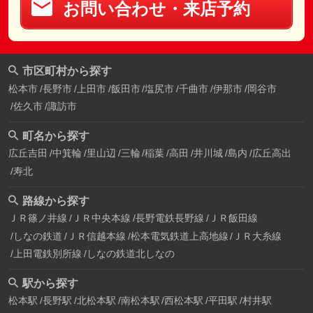
お問い合わせ・来店予約
市区町村から探す
松本市
長野市
上田市
飯田市
塩尻市
千曲市
伊那市
岡谷市
佐久市
諏訪市
町名から探す
広丘吉田
中箕輪
里山辺
三輪
稲葉
高田
井川城
島内
広丘高出
寿北
路線から探す
ＪＲ篠ノ井線
ＪＲ中央本線
長野電鉄長野線
ＪＲ飯田線
しなの鉄道
ＪＲ信越本線
松本電気鉄道上高地線
ＪＲ大糸線
上田電鉄別所線
しなの鉄道北しなの
駅から探す
松本駅
長野駅
北松本駅
南松本駅
西松本駅
平田駅
村井駅