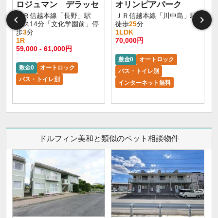
ロジュマン デラッセ
オリンピアパーク
ＪＲ信越本線「長野」駅
ＪＲ信越本線「川中島」駅
バス14分「文化学園前」停
徒歩
25
分
歩
3
分
1LDK
1R
70,000円
59,000 - 61,000円
敷金0
オートロック
敷金0
オートロック
バス・トイレ別
バス・トイレ別
インターネット無料
ドルフィン美和と類似のペット相談物件