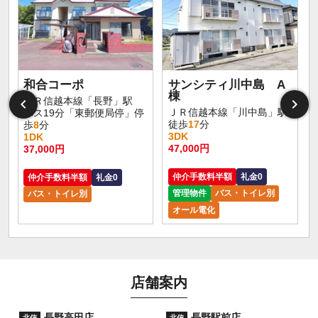
和合コーポ
サンシティ川中島 A
棟
ＪＲ信越本線「長野」駅
ＪＲ信越本線「川中島」駅
バス19分「東郵便局停」停
徒歩
17
分
歩
8
分
3DK
1DK
47,000円
37,000円
仲介手数料半額
礼金0
仲介手数料半額
礼金0
管理物件
バス・トイレ別
バス・トイレ別
オール電化
店舗案内
長野高田店
長野駅前店
北信
北信