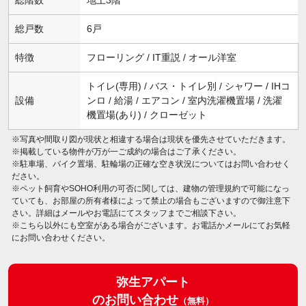
総階数
地上3階
総戸数
6戸
特徴
フローリング / IT重説 / オール洋室
トイレ(専用) / バス・トイレ別 / シャワー / IHコ
設備
ンロ / 給湯 / エアコン / 室内洗濯機置場 / 洗濯
機置場(あり) / クローゼット
※写真や間取り図が現状と相違する場合は現状を優先させていただきます。
※掲載している物件が万が一ご成約の場合はご了承ください。
※駐車場、バイク置場、駐輪場の正確な空き状況についてはお問い合わせく
ださい。
※ペット飼育やSOHO利用の可否に関しては、建物の管理規約で可能になっ
ていても、お部屋の所有者様によって禁止の場合もございますので御注意下
さい。詳細はメールやお電話にてスタッフまでご相談下さい。
※こちら以外にも空室がある場合がございます。お電話かメールにてお気軽
にお問い合わせください。
弥生アパート
のお問い合わせ
（無料）