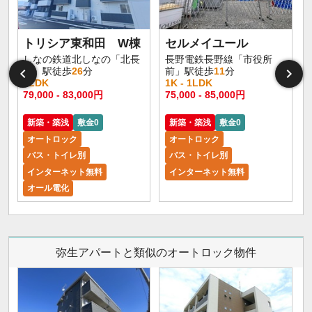
トリシア東和田 W棟
セルメイユール
しなの鉄道北しなの「北長
長野電鉄長野線「市役所
野」駅徒歩
26
分
前」駅徒歩
11
分
1LDK
1K - 1LDK
1
79,000 - 83,000円
75,000 - 85,000円
6
新築・築浅
敷金0
新築・築浅
敷金0
オートロック
オートロック
バス・トイレ別
バス・トイレ別
インターネット無料
インターネット無料
オール電化
弥生アパートと類似のオートロック物件