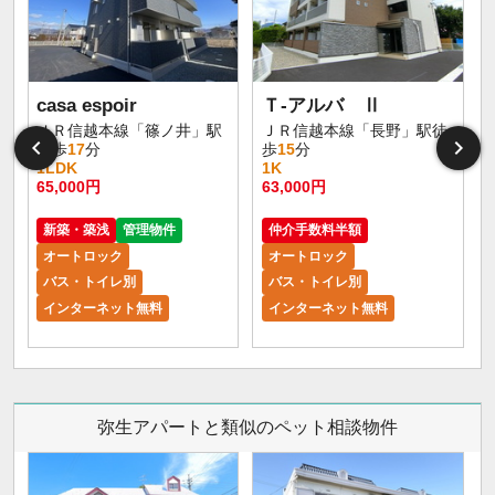
casa espoir
Ｔ-アルバ Ⅱ
ＪＲ信越本線「篠ノ井」駅
ＪＲ信越本線「長野」駅徒
徒歩
17
分
歩
15
分
1LDK
1K
65,000円
63,000円
5
新築・築浅
管理物件
仲介手数料半額
オートロック
オートロック
バス・トイレ別
バス・トイレ別
インターネット無料
インターネット無料
弥生アパートと類似のペット相談物件