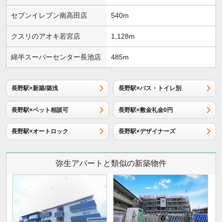
セブンイレブン南高田店
540m
クスリのアオキ若宮店
1,128m
綿半スーパーセンター長池店
485m
長野駅×新築/築浅
長野駅×バス・トイレ別
長野駅×ペット相談可
長野駅×敷金礼金0円
長野駅×オートロック
長野駅×デザイナーズ
弥生アパートと類似の新築物件