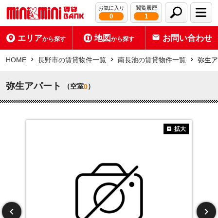
お気に入り
閲覧履歴
0
1
エリア
地図
お問い合わせ
から探す
から探す
HOME
長野市の賃貸物件一覧
南長池の賃貸物件一覧
弥生ア
弥生アパート
（空室
）
0
拡大