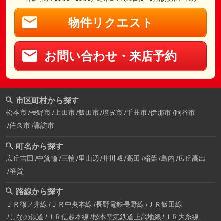
物件リクエスト
お問い合わせ・来店予約
市区町村から探す
松本市
長野市
上田市
飯田市
塩尻市
千曲市
伊那市
岡谷市
佐久市
諏訪市
町名から探す
広丘吉田
中箕輪
三輪
里山辺
井川城
高田
稲葉
島内
広丘高出
笹賀
路線から探す
ＪＲ篠ノ井線
ＪＲ中央本線
長野電鉄長野線
ＪＲ飯田線
しなの鉄道
ＪＲ信越本線
松本電気鉄道上高地線
ＪＲ大糸線