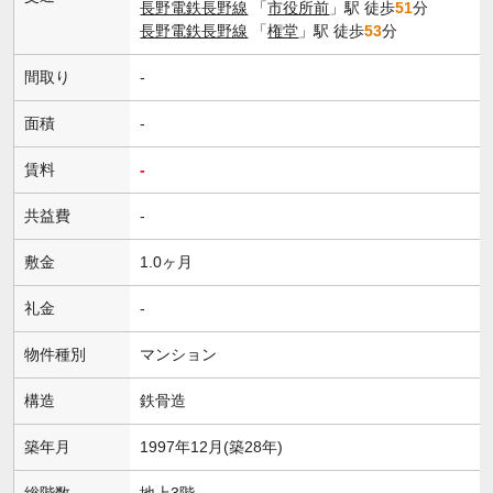
長野電鉄長野線
「
市役所前
」駅 徒歩
51
分
長野電鉄長野線
「
権堂
」駅 徒歩
53
分
間取り
-
面積
-
賃料
-
共益費
-
敷金
1.0ヶ月
礼金
-
物件種別
マンション
構造
鉄骨造
築年月
1997年12月(築28年)