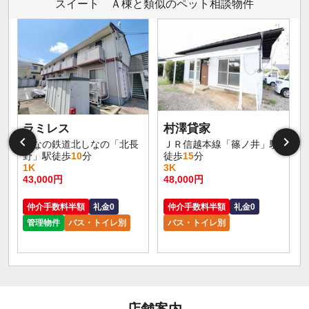
スイート Ａ棟と類似のペット相談物件
ラミレス
村澤貸家
しなの鉄道北しなの「北長
ＪＲ信越本線「篠ノ井」駅
野」駅徒歩
10
分
徒歩
15
分
1K
3K
43,000円
48,000円
仲介手数料半額
礼金0
仲介手数料半額
礼金0
管理物件
バス・トイレ別
バス・トイレ別