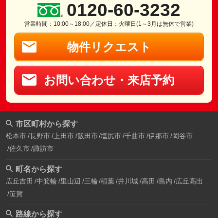
0120-60-3232
営業時間：10:00～18:00／定休日：火曜日(1～3月は無休で営業)
物件リクエスト
お問い合わせ・来店予約
市区町村から探す
松本市
長野市
上田市
飯田市
塩尻市
千曲市
伊那市
岡谷市
佐久市
諏訪市
町名から探す
広丘吉田
中箕輪
里山辺
三輪
稲葉
井川城
高田
島内
広丘高出
笹賀
路線から探す