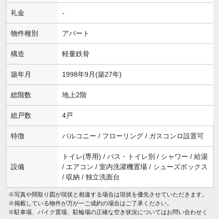
礼金
-
物件種別
アパート
構造
軽量鉄骨
築年月
1998年9月(築27年)
総階数
地上2階
総戸数
4戸
特徴
バルコニー / フローリング / ガスコンロ設置可
トイレ(専用) / バス・トイレ別 / シャワー / 給湯
設備
/ エアコン / 室内洗濯機置場 / シューズボックス
/ 収納 / 独立洗面台
※写真や間取り図が現状と相違する場合は現状を優先させていただきます。
※掲載している物件が万が一ご成約の場合はご了承ください。
※駐車場、バイク置場、駐輪場の正確な空き状況についてはお問い合わせく