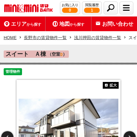
お気に入り
閲覧履歴
0
1
エリア
地図
お問い合わせ
から探す
から探す
HOME
長野市の賃貸物件一覧
浅川押田の賃貸物件一覧
スイ
スイート Ａ棟
（空室
）
0
管理物件
拡大