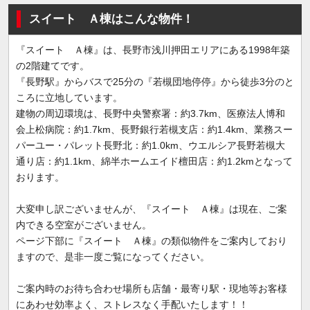
スイート Ａ棟はこんな物件！
『スイート Ａ棟』は、長野市浅川押田エリアにある1998年築
の2階建てです。
『長野駅』からバスで25分の『若槻団地停停』から徒歩3分のと
ころに立地しています。
建物の周辺環境は、長野中央警察署：約3.7km、医療法人博和
会上松病院：約1.7km、長野銀行若槻支店：約1.4km、業務スー
パーユー・パレット長野北：約1.0km、ウエルシア長野若槻大
通り店：約1.1km、綿半ホームエイド檀田店：約1.2kmとなって
おります。
大変申し訳ございませんが、『スイート Ａ棟』は現在、ご案
内できる空室がございません。
ページ下部に『スイート Ａ棟』の類似物件をご案内しており
ますので、是非一度ご覧になってください。
ご案内時のお待ち合わせ場所も店舗・最寄り駅・現地等お客様
にあわせ効率よく、ストレスなく手配いたします！！