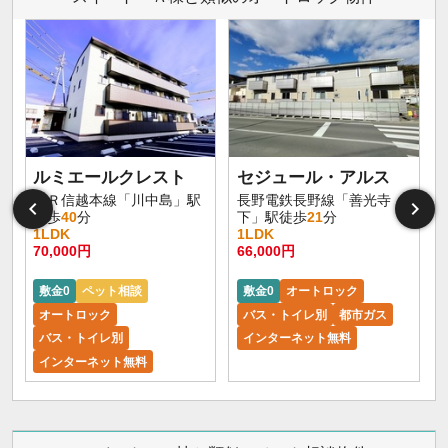
ルミエールクレスト
セジュール・アルス
ＪＲ信越本線「川中島」駅
長野電鉄長野線「善光寺
徒歩
40
分
下」駅徒歩
21
分
1LDK
1LDK
70,000円
66,000円
6
敷金0
ペット相談
敷金0
オートロック
オートロック
バス・トイレ別
都市ガス
バス・トイレ別
インターネット無料
インターネット無料