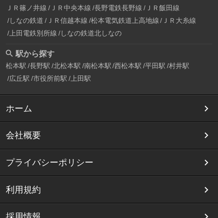
ＪＲ篠ノ井線
ＪＲ中央本線
長野電鉄長野線
ＪＲ飯田線
しなの鉄道
ＪＲ信越本線
松本電気鉄道上高地線
ＪＲ大糸線
上田電鉄別所線
しなの鉄道北しなの
駅から探す
松本駅
長野駅
北松本駅
南松本駅
西松本駅
平田駅
村井駅
広丘駅
市役所前駅
上田駅
ホーム
会社概要
プライバシーポリシー
利用規約
採用情報