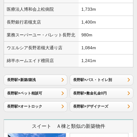
医療法人博和会上松病院
1,733m
長野銀行若槻支店
1,400m
業務スーパーユー・パレット長野北
980m
ウエルシア長野若槻大通り店
1,084m
綿半ホームエイド檀田店
1,241m
長野駅×新築/築浅
長野駅×バス・トイレ別
長野駅×ペット相談可
長野駅×敷金礼金0円
長野駅×オートロック
長野駅×デザイナーズ
スイート Ａ棟と類似の新築物件