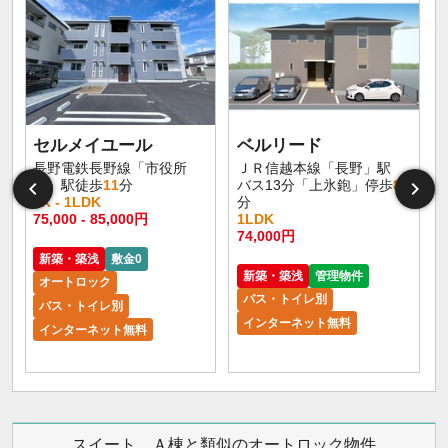
セルメイユール
ベルリード
長野電鉄長野線「市役所
ＪＲ信越本線「長野」駅
前」駅徒歩
11
分
バス13分「上氷鉋」停歩
8
1K - 1LDK
分
75,000 - 85,000円
1LDK
6
74,000円
新築・築浅
敷金0
新築・築浅
管理物件
オートロック
バス・トイレ別
バス・トイレ別
インターネット無料
インターネット無料
スイート Ａ棟と類似のオートロック物件