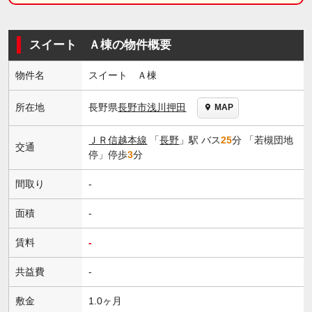
スイート Ａ棟の物件概要
物件名
スイート Ａ棟
長野県
長野市
浅川押田
所在地
MAP
ＪＲ信越本線
「
長野
」駅 バス
25
分 「若槻団地
交通
停」停歩
3
分
間取り
-
面積
-
賃料
-
共益費
-
敷金
1.0ヶ月