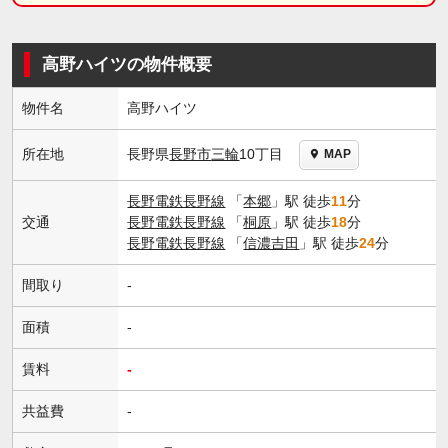
高野ハイツの物件概要
物件名
高野ハイツ
長野県
長野市
三輪
10丁目
所在地
MAP
長野電鉄長野線
「
本郷
」駅 徒歩
11
分
交通
長野電鉄長野線
「
桐原
」駅 徒歩
18
分
長野電鉄長野線
「
信濃吉田
」駅 徒歩
24
分
間取り
-
面積
-
賃料
-
共益費
-