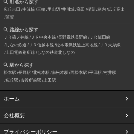
町名から探す
広丘吉田
中箕輪
三輪
里山辺
井川城
高田
稲葉
島内
広丘高出
笹賀
路線から探す
ＪＲ篠ノ井線
ＪＲ中央本線
長野電鉄長野線
ＪＲ飯田線
しなの鉄道
ＪＲ信越本線
松本電気鉄道上高地線
ＪＲ大糸線
上田電鉄別所線
しなの鉄道北しなの
駅から探す
松本駅
長野駅
北松本駅
南松本駅
西松本駅
平田駅
村井駅
広丘駅
市役所前駅
上田駅
ホーム
会社概要
プライバシーポリシー