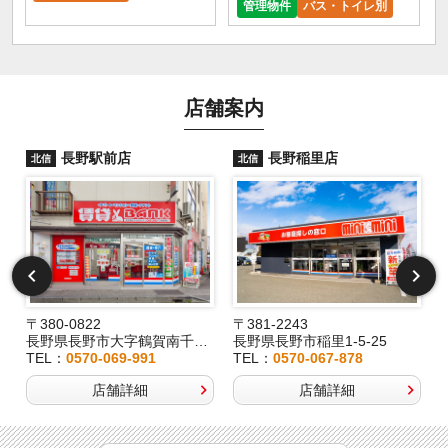
管理物件
バス・トイレ別
店舗案内
長野駅前店
長野稲里店
北信
北信
〒380-0822
〒381-2243
長野県長野市大字鶴賀南千歳町826
長野県長野市稲里1-5-25
TEL：
0570-069-991
TEL：
0570-067-878
店舗詳細
店舗詳細