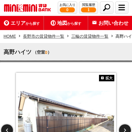
お気に入り
閲覧履歴
0
1
エリア
地図
お問い合わせ
から探す
から探す
HOME
長野市の賃貸物件一覧
三輪の賃貸物件一覧
高野ハイ
高野ハイツ
（空室
）
0
拡大