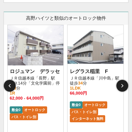
高野ハイツと類似のオートロック物件
ロジュマン デラッセ
レグラス稲里 F
ＪＲ信越本線「長野」駅
ＪＲ信越本線「川中島」駅
バス14分「文化学園前」停
徒歩
34
分
歩
3
分
1LDK
1R
66,000円
62,000 - 64,000円
敷金0
オートロック
敷金0
オートロック
バス・トイレ別
バス・トイレ別
インターネット無料