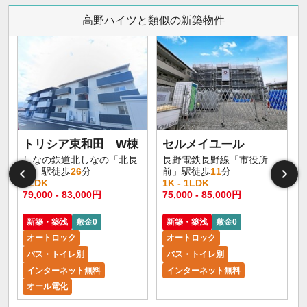
高野ハイツと類似の新築物件
トリシア東和田 W棟
セルメイユール
しなの鉄道北しなの「北長
長野電鉄長野線「市役所
野」駅徒歩
26
分
前」駅徒歩
11
分
1LDK
1K - 1LDK
1
79,000 - 83,000円
75,000 - 85,000円
6
新築・築浅
敷金0
新築・築浅
敷金0
オートロック
オートロック
バス・トイレ別
バス・トイレ別
インターネット無料
インターネット無料
オール電化