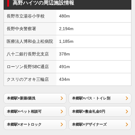
高野ハイツの周辺施設情報
長野市立湯谷小学校
480m
長野中央警察署
2,194m
医療法人博和会上松病院
1,185m
八十二銀行長野北支店
378m
ローソン長野SBC通店
491m
クスリのアオキ三輪店
434m
本郷駅×新築/築浅
本郷駅×バス・トイレ別
本郷駅×ペット相談可
本郷駅×敷金礼金0円
本郷駅×オートロック
本郷駅×デザイナーズ