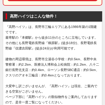
高野ハイツはこんな物件！
『高野ハイツ』は、長野市三輪エリアにある1986年築の1階建
てです。
最寄駅の『本郷駅』から徒歩11分のところに立地しています。
その他にも長野電鉄長野線『桐原駅』(徒歩18分)、長野電鉄長
野線『信濃吉田駅』(徒歩24分)が利用可能です。
建物の周辺環境は、長野市立湯谷小学校：約0.5km、長野中央
警察署：約2.2km、医療法人博和会上松病院：約1.2km、八十二
銀行長野北支店：約0.4km、ローソン長野SBC通店：約0.5km、
クスリのアオキ三輪店：約0.4kmとなっております。
大変申し訳ございませんが、『高野ハイツ』は現在、ご案内で
きる空室がございません。
ページ下部に『高野ハイツ』の類似物件をご案内しております
ので、是非一度ご覧になってください。