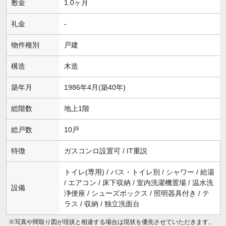
敷金
1.0ヶ月
礼金
-
物件種別
戸建
構造
木造
築年月
1986年4月(築40年)
総階数
地上1階
総戸数
10戸
特徴
ガスコンロ設置可 / IT重説
トイレ(専用) / バス・トイレ別 / シャワー / 給湯
/ エアコン / 床下収納 / 室内洗濯機置場 / 温水洗
設備
浄便座 / シューズボックス / 照明器具付き / テ
ラス / 収納 / 独立洗面台
※写真や間取り図が現状と相違する場合は現状を優先させていただきます。