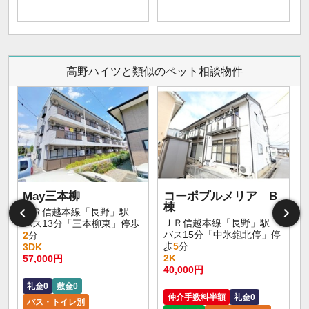
高野ハイツと類似のペット相談物件
May三本柳
コーポプルメリア B
棟
ＪＲ信越本線「長野」駅
ＪＲ信越本線「長野」駅
バス13分「三本柳東」停歩
バス15分「中氷鉋北停」停
2
分
歩
5
分
3DK
2K
57,000円
40,000円
礼金0
敷金0
仲介手数料半額
礼金0
バス・トイレ別