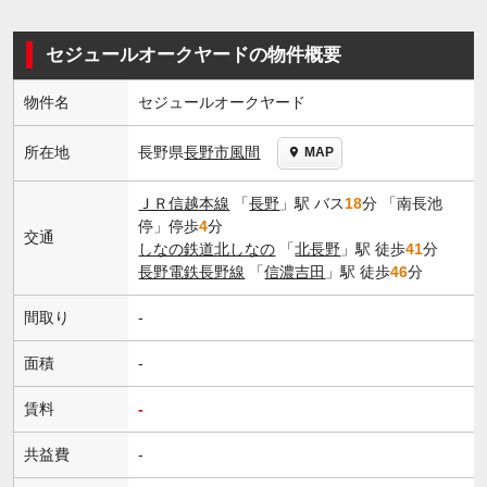
セジュールオークヤードの物件概要
物件名
セジュールオークヤード
長野県
長野市
風間
所在地
MAP
ＪＲ信越本線
「
長野
」駅 バス
18
分 「南長池
停」停歩
4
分
交通
しなの鉄道北しなの
「
北長野
」駅 徒歩
41
分
長野電鉄長野線
「
信濃吉田
」駅 徒歩
46
分
間取り
-
面積
-
賃料
-
共益費
-