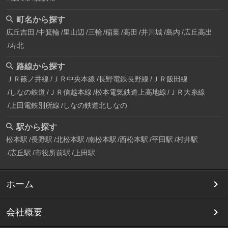
町名から探す
広丘吉田
中箕輪
里山辺
三輪
稲葉
高田
井川城
島内
広丘高出
寿北
路線から探す
ＪＲ篠ノ井線
ＪＲ中央本線
長野電鉄長野線
ＪＲ飯田線
しなの鉄道
ＪＲ信越本線
松本電気鉄道上高地線
ＪＲ大糸線
上田電鉄別所線
しなの鉄道北しなの
駅から探す
松本駅
長野駅
北松本駅
南松本駅
西松本駅
平田駅
村井駅
広丘駅
市役所前駅
上田駅
ホーム
会社概要