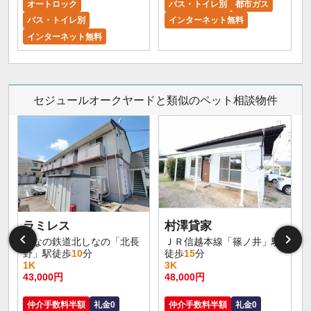
オートロック
バス・トイレ別
都市ガス
バス・トイレ別
インターネット無料
インターネット無料
セジュールオークヤードと類似のペット相談物件
ラミレス
村澤貸家
しなの鉄道北しなの「北長
ＪＲ信越本線「篠ノ井」駅
野」駅徒歩
10
分
徒歩
15
分
1K
3K
43,000円
48,000円
仲介手数料半額
礼金0
仲介手数料半額
礼金0