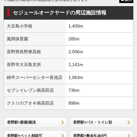
セジュールオークヤードの周辺施設情報
大豆島小学校
1,400m
風間保育園
285m
長野県長野東高校
2,006m
長野市大豆島支所
1,141m
綿半スーパーセンター長池店
1,063m
セブンイレブン南高田店
736m
クスリのアオキ南高田店
898m
長野駅×新築/築浅
長野駅×バス・トイレ別
長野駅×ペット相談可
長野駅×敷金礼金0円