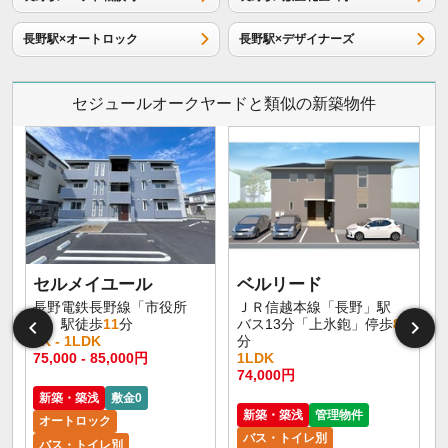
長野駅×オートロック
長野駅×デザイナーズ
セジュールオークヤードと類似の新築物件
セルメイユール
ベルリード
長野電鉄長野線「市役所
ＪＲ信越本線「長野」駅
前」駅徒歩
11
分
バス13分「上氷鉋」停歩
8
1K - 1LDK
分
75,000 - 85,000円
1LDK
6
74,000円
新築・築浅
敷金0
新築・築浅
管理物件
オートロック
バス・トイレ別
バス・トイレ別