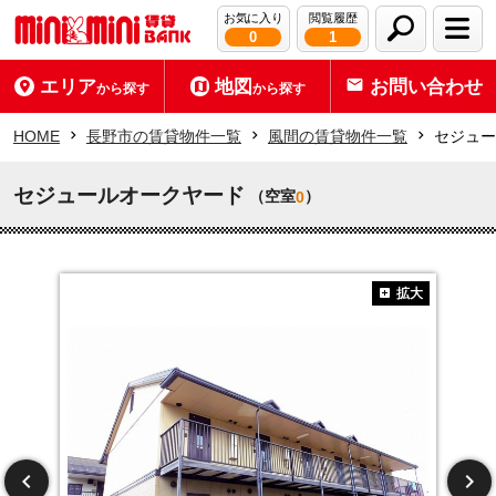
お気に入り
閲覧履歴
0
1
エリア
地図
お問い合わせ
から探す
から探す
HOME
長野市の賃貸物件一覧
風間の賃貸物件一覧
セジュー
セジュールオークヤード
（空室
）
0
拡大