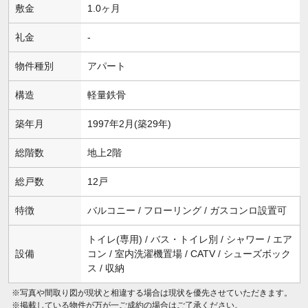
敷金
1.0ヶ月
礼金
-
物件種別
アパート
構造
軽量鉄骨
築年月
1997年2月(築29年)
総階数
地上2階
総戸数
12戸
特徴
バルコニー / フローリング / ガスコンロ設置可
トイレ(専用) / バス・トイレ別 / シャワー / エア
設備
コン / 室内洗濯機置場 / CATV / シューズボック
ス / 収納
※写真や間取り図が現状と相違する場合は現状を優先させていただきます。
※掲載している物件が万が一ご成約の場合はご了承ください。