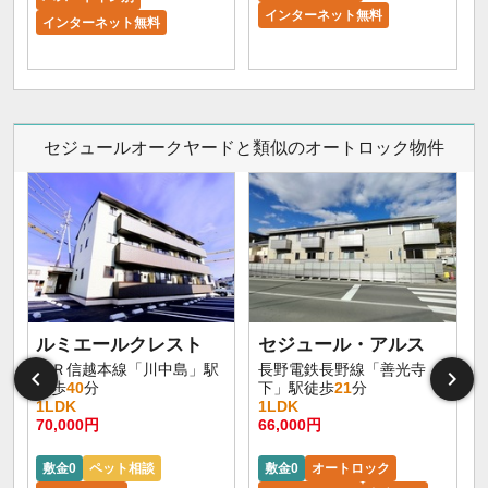
インターネット無料
インターネット無料
セジュールオークヤードと類似のオートロック物件
ルミエールクレスト
セジュール・アルス
ＪＲ信越本線「川中島」駅
長野電鉄長野線「善光寺
徒歩
40
分
下」駅徒歩
21
分
1LDK
1LDK
70,000円
66,000円
6
敷金0
ペット相談
敷金0
オートロック