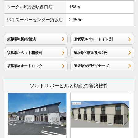
サークルK須坂駅西口店
158m
綿半スーパーセンター須坂店
2,359m
須坂駅×新築/築浅
須坂駅×バス・トイレ別
須坂駅×ペット相談可
須坂駅×敷金礼金0円
須坂駅×オートロック
須坂駅×デザイナーズ
ソルトリバーヒルと類似の新築物件