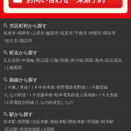
市区町村から探す
松本市
長野市
上田市
飯田市
塩尻市
千曲市
伊那市
岡谷市
佐久市
諏訪市
町名から探す
広丘吉田
中箕輪
里山辺
三輪
稲葉
井川城
高田
島内
広丘高出
上郷黒田
路線から探す
ＪＲ篠ノ井線
ＪＲ中央本線
長野電鉄長野線
ＪＲ飯田線
しなの鉄道
ＪＲ信越本線
松本電気鉄道上高地線
ＪＲ大糸線
上田電鉄別所線
しなの鉄道北しなの
駅から探す
松本駅
長野駅
北松本駅
南松本駅
西松本駅
平田駅
村井駅
広丘駅
市役所前駅
上田駅