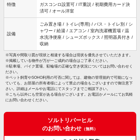
特徴
ガスコンロ設置可 / IT重説 / 初期費用カード決
済可 / オール洋室
ごみ置き場 / トイレ(専用) / バス・トイレ別 / シ
ャワー / 給湯 / エアコン / 室内洗濯機置場 / 温
設備
水洗浄便座 / シューズボックス / 照明器具付き /
収納
※写真や間取り図が現状と相違する場合は現状を優先させていただきます。
※掲載している物件が万が一ご成約の場合はご了承ください。
※駐車場、バイク置場、駐輪場の正確な空き状況についてはお問い合わせく
ださい。
※ペット飼育やSOHO利用の可否に関しては、建物の管理規約で可能になっ
ていても、お部屋の所有者様によって禁止の場合もございますので御注意下
さい。詳細はメールやお電話にてスタッフまでご相談下さい。
※こちら以外にも空室がある場合がございます。お電話かメールにてお気軽
にお問い合わせください。
ソルトリバーヒル
のお問い合わせ
（無料）