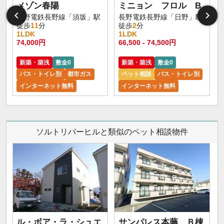
メゾン春陽
ミニョン フロル B
長野電鉄長野線「須坂」駅
長野電鉄長野線「日野」駅
徒歩
11
分
徒歩
2
分
1LDK
1LDK
74,000円
66,500 - 74,500円
6
新築・築浅
敷金0
新築・築浅
敷金0
バス・トイレ別
都市ガス
ペット相談
バス・トイレ別
インターネット無料
インターネット無料
ソルトリバーヒルと類似のペット相談物件
ル・ボア・ラ・シュエ
サンパレス本藤 Ｂ棟