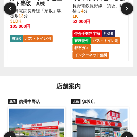
ット墨坂 A棟
長野電鉄長野線「須坂」駅
長野電鉄長野線「須坂」駅
徒歩
4
分
徒歩
13
分
1K
3LDK
52,000円
105,000円
仲介手数料半額
礼金0
敷金0
バス・トイレ別
管理物件
バス・トイレ別
都市ガス
インターネット無料
店舗案内
信州中野店
須坂店
北信
北信