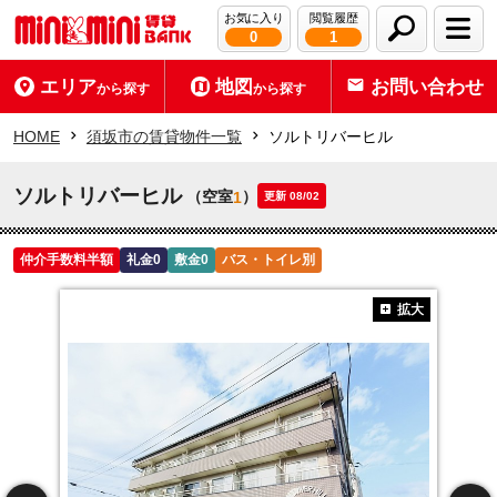
お気に入り
閲覧履歴
0
1
エリア
地図
お問い合わせ
から探す
から探す
HOME
須坂市の賃貸物件一覧
ソルトリバーヒル
ソルトリバーヒル
（空室
）
1
更新 08/02
仲介手数料半額
礼金0
敷金0
バス・トイレ別
拡大