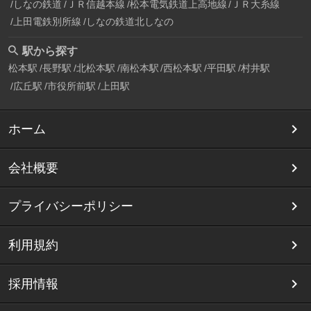
しなの鉄道
ＪＲ信越本線
松本電気鉄道上高地線
ＪＲ大糸線
上田電鉄別所線
しなの鉄道北しなの
駅から探す
松本駅
長野駅
北松本駅
南松本駅
西松本駅
平田駅
村井駅
広丘駅
市役所前駅
上田駅
ホーム
会社概要
プライバシーポリシー
利用規約
採用情報