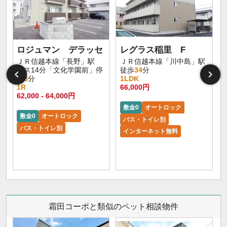
ロジュマン デラッセ
レグラス稲里 F
ＪＲ信越本線「長野」駅
ＪＲ信越本線「川中島」駅
バス14分「文化学園前」停
徒歩
34
分
歩
3
分
1LDK
1R
66,000円
62,000 - 64,000円
敷金0
オートロック
敷金0
オートロック
バス・トイレ別
バス・トイレ別
インターネット無料
霜田コーポと類似のペット相談物件