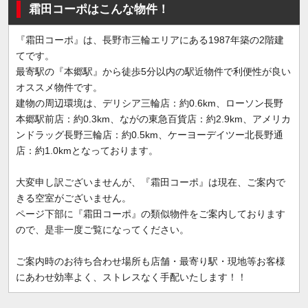
霜田コーポはこんな物件！
『霜田コーポ』は、長野市三輪エリアにある1987年築の2階建
てです。
最寄駅の『本郷駅』から徒歩5分以内の駅近物件で利便性が良い
オススメ物件です。
建物の周辺環境は、デリシア三輪店：約0.6km、ローソン長野
本郷駅前店：約0.3km、ながの東急百貨店：約2.9km、アメリカ
ンドラッグ長野三輪店：約0.5km、ケーヨーデイツー北長野通
店：約1.0kmとなっております。
大変申し訳ございませんが、『霜田コーポ』は現在、ご案内で
きる空室がございません。
ページ下部に『霜田コーポ』の類似物件をご案内しております
ので、是非一度ご覧になってください。
ご案内時のお待ち合わせ場所も店舗・最寄り駅・現地等お客様
にあわせ効率よく、ストレスなく手配いたします！！