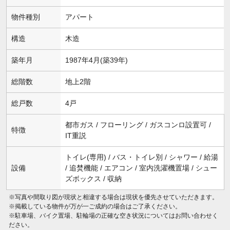
物件種別
アパート
構造
木造
築年月
1987年4月(築39年)
総階数
地上2階
総戸数
4戸
都市ガス / フローリング / ガスコンロ設置可 /
特徴
IT重説
トイレ(専用) / バス・トイレ別 / シャワー / 給湯
設備
/ 追焚機能 / エアコン / 室内洗濯機置場 / シュー
ズボックス / 収納
※写真や間取り図が現状と相違する場合は現状を優先させていただきます。
※掲載している物件が万が一ご成約の場合はご了承ください。
※駐車場、バイク置場、駐輪場の正確な空き状況についてはお問い合わせく
ださい。