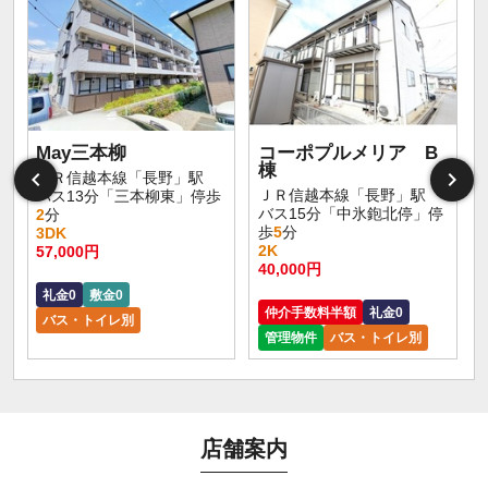
May三本柳
コーポプルメリア B
棟
ＪＲ信越本線「長野」駅
ＪＲ信越本線「長野」駅
バス13分「三本柳東」停歩
バス15分「中氷鉋北停」停
2
分
歩
5
分
3DK
2K
57,000円
40,000円
礼金0
敷金0
仲介手数料半額
礼金0
バス・トイレ別
管理物件
バス・トイレ別
店舗案内