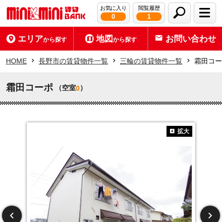
お気に入り
閲覧履歴
0
1
エリア
地図
お問い合わせ
から探す
から探す
HOME
長野市の賃貸物件一覧
三輪の賃貸物件一覧
霜田コー
霜田コーポ
（空室
）
0
拡大