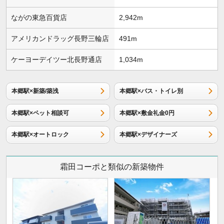
ながの東急百貨店
2,942m
アメリカンドラッグ長野三輪店
491m
ケーヨーデイツー北長野通店
1,034m
本郷駅×新築/築浅
本郷駅×バス・トイレ別
本郷駅×ペット相談可
本郷駅×敷金礼金0円
本郷駅×オートロック
本郷駅×デザイナーズ
霜田コーポと類似の新築物件