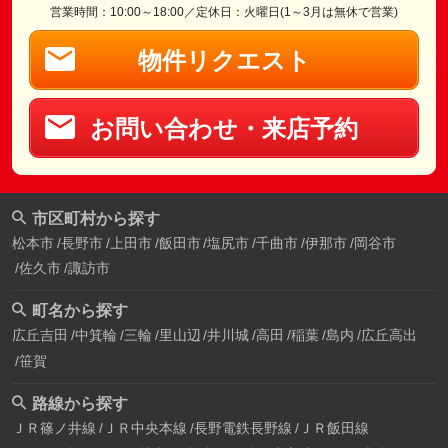
営業時間：10:00～18:00／定休日：火曜日(1～3月は無休で営業)
物件リクエスト
お問い合わせ・来店予約
市区町村から探す
松本市
長野市
上田市
飯田市
塩尻市
千曲市
伊那市
岡谷市
佐久市
諏訪市
町名から探す
広丘吉田
中箕輪
三輪
里山辺
井川城
高田
稲葉
島内
広丘高出
笹賀
路線から探す
ＪＲ篠ノ井線
ＪＲ中央本線
長野電鉄長野線
ＪＲ飯田線