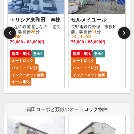
トリシア東和田 W棟
セルメイユール
しなの鉄道北しなの「北長
長野電鉄長野線「市役所
野」駅徒歩
26
分
前」駅徒歩
11
分
1LDK
1K - 1LDK
1
79,000 - 83,000円
75,000 - 85,000円
6
新築・築浅
敷金0
新築・築浅
敷金0
オートロック
オートロック
バス・トイレ別
バス・トイレ別
インターネット無料
インターネット無料
オール電化
霜田コーポと類似のオートロック物件