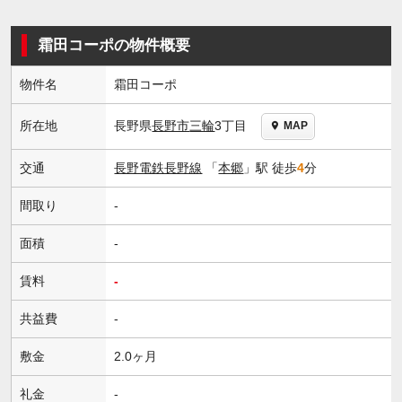
霜田コーポの物件概要
物件名
霜田コーポ
長野県
長野市
三輪
3丁目
所在地
MAP
交通
長野電鉄長野線
「
本郷
」駅 徒歩
4
分
間取り
-
面積
-
賃料
-
共益費
-
敷金
2.0ヶ月
礼金
-