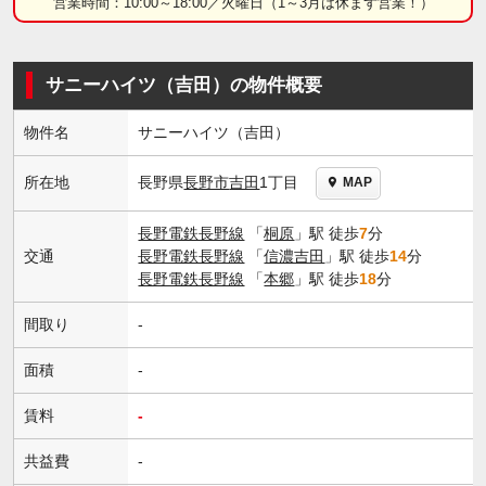
営業時間：10:00～18:00／火曜日（1～3月は休まず営業！）
サニーハイツ（吉田）の物件概要
物件名
サニーハイツ（吉田）
長野県
長野市
吉田
1丁目
所在地
MAP
長野電鉄長野線
「
桐原
」駅 徒歩
7
分
交通
長野電鉄長野線
「
信濃吉田
」駅 徒歩
14
分
長野電鉄長野線
「
本郷
」駅 徒歩
18
分
間取り
-
面積
-
賃料
-
共益費
-