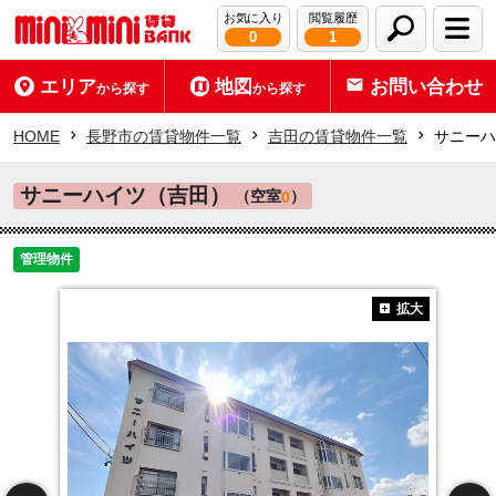
お気に入り
閲覧履歴
0
1
エリア
地図
お問い合わせ
から探す
から探す
HOME
長野市の賃貸物件一覧
吉田の賃貸物件一覧
サニーハ
サニーハイツ（吉田）
（空室
）
0
管理物件
拡大