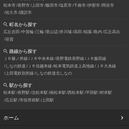
松本市
長野市
上田市
飯田市
塩尻市
千曲市
伊那市
岡谷市
佐久市
諏訪市
町名から探す
広丘吉田
中箕輪
三輪
里山辺
井川城
高田
稲葉
島内
広丘高出
笹賀
路線から探す
ＪＲ篠ノ井線
ＪＲ中央本線
長野電鉄長野線
ＪＲ飯田線
しなの鉄道
ＪＲ信越本線
松本電気鉄道上高地線
ＪＲ大糸線
上田電鉄別所線
しなの鉄道北しなの
駅から探す
松本駅
長野駅
北松本駅
南松本駅
西松本駅
平田駅
村井駅
広丘駅
市役所前駅
上田駅
ホーム