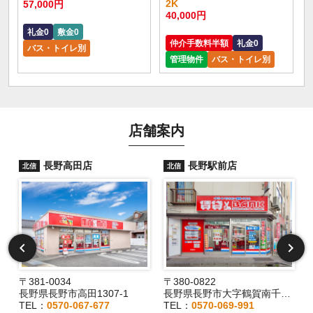
2K
57,000円
40,000円
礼金0
敷金0
仲介手数料半額
礼金0
バス・トイレ別
管理物件
バス・トイレ別
店舗案内
長野高田店
長野駅前店
北信
北信
〒381-0034
〒380-0822
長野県長野市高田1307-1
長野県長野市大字鶴賀南千歳町826
TEL：
0570-067-677
TEL：
0570-069-991