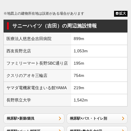
※地図上の建物所在地は誤差がある場合があります
拡大
サニーハイツ（吉田）の周辺施設情報
医療法人慈恵会吉田病院
899m
西友長野北店
1,053m
ファミリーマート長野SBC通り店
195m
クスリのアオキ三輪店
754m
ヤマダ電機家電住まいる館YAMA
219m
長野県立大学
1,542m
桐原駅×新築/築浅
桐原駅×バス・トイレ別