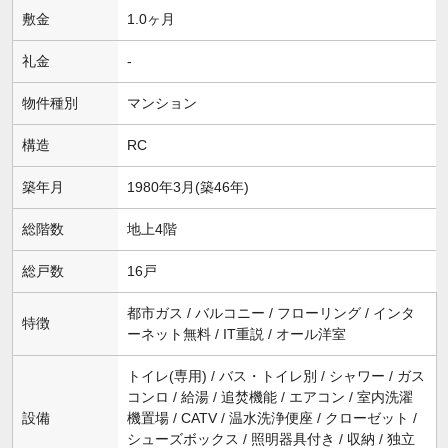
敷金
1.0ヶ月
礼金
-
物件種別
マンション
構造
RC
築年月
1980年3月(築46年)
総階数
地上4階
総戸数
16戸
都市ガス / バルコニー / フローリング / インタ
特徴
ーネット無料 / IT重説 / オール洋室
トイレ(専用) / バス・トイレ別 / シャワー / ガス
コンロ / 給湯 / 追焚機能 / エアコン / 室内洗濯
設備
機置場 / CATV / 温水洗浄便座 / クローゼット /
シューズボックス / 照明器具付き / 収納 / 独立