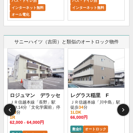
バス・トイレ別
バス・トイレ別
インターネット無料
インターネット無料
オール電化
サニーハイツ（吉田）と類似のオートロック物件
ロジュマン デラッセ
レグラス稲里 F
ＪＲ信越本線「長野」駅
ＪＲ信越本線「川中島」駅
バス14分「文化学園前」停
徒歩
34
分
歩
3
分
1LDK
1R
66,000円
62,000 - 64,000円
敷金0
オートロック