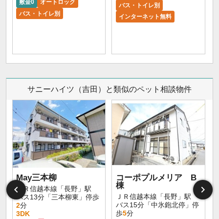
敷金0
オートロック
バス・トイレ別
バス・トイレ別
インターネット無料
サニーハイツ（吉田）と類似のペット相談物件
May三本柳
コーポプルメリア B
棟
ＪＲ信越本線「長野」駅
ＪＲ信越本線「長野」駅
バス13分「三本柳東」停歩
バス15分「中氷鉋北停」停
2
分
歩
5
分
3DK