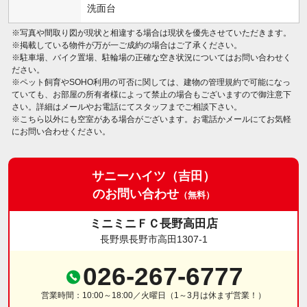
洗面台
※写真や間取り図が現状と相違する場合は現状を優先させていただきます。
※掲載している物件が万が一ご成約の場合はご了承ください。
※駐車場、バイク置場、駐輪場の正確な空き状況についてはお問い合わせく
ださい。
※ペット飼育やSOHO利用の可否に関しては、建物の管理規約で可能になっ
ていても、お部屋の所有者様によって禁止の場合もございますので御注意下
さい。詳細はメールやお電話にてスタッフまでご相談下さい。
※こちら以外にも空室がある場合がございます。お電話かメールにてお気軽
にお問い合わせください。
サニーハイツ（吉田）
のお問い合わせ
（無料）
ミニミニＦＣ長野高田店
長野県長野市高田1307-1
026-267-6777
営業時間：10:00～18:00／火曜日（1～3月は休まず営業！）