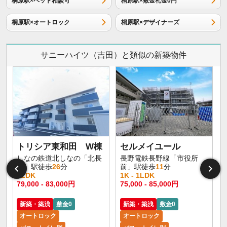
桐原駅×ペット相談可
桐原駅×敷金礼金0円
桐原駅×オートロック
桐原駅×デザイナーズ
サニーハイツ（吉田）と類似の新築物件
トリシア東和田 W棟
セルメイユール
しなの鉄道北しなの「北長
長野電鉄長野線「市役所
野」駅徒歩
26
分
前」駅徒歩
11
分
1LDK
1K - 1LDK
1
79,000 - 83,000円
75,000 - 85,000円
6
新築・築浅
敷金0
新築・築浅
敷金0
オートロック
オートロック