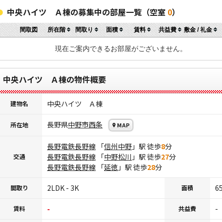
中央ハイツ Ａ棟の募集中の部屋一覧（空室
0
）
間取図
所在階
間取り
面積
賃料
共益費
敷金 / 礼金
現在ご案内できるお部屋がございません。
中央ハイツ Ａ棟の物件概要
中央ハイツ Ａ棟
建物名
長野県
中野市
西条
所在地
MAP
長野電鉄長野線
「
信州中野
」駅 徒歩
8
分
長野電鉄長野線
「
中野松川
」駅 徒歩
27
分
交通
長野電鉄長野線
「
延徳
」駅 徒歩
28
分
2LDK - 3K
6
間取り
面積
-
-
賃料
共益費