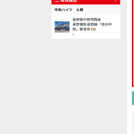
中央ハイツ Ａ棟
長野県中野市西条
長野電鉄長野線「信州中
野」駅徒歩
8
分
-