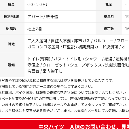
0.0 - 2.0ヶ月
-
敷金
礼金
アパート/ 鉄骨造
1
種別/構造
築年月
地上2階
1
総階数
総戸数
二人入居可 / 保証人不要 / 都市ガス / バルコニー / フロ
特徴
ガスコンロ設置可 / IT重説 / 初期費用カード決済可 / オ
トイレ(専用) / バス・トイレ別 / シャワー / 給湯 / 追焚機
浄便座 / クローゼット / シューズボックス / 洗髪洗面化粧台
設備
洗面台 / 室内物干し
※写真や間取り図が現状と相違する場合は現状を優先させていただきます。
※掲載している物件が万が一ご成約の場合はご了承ください。
※駐車場、バイク置場、駐輪場の正確な空き状況についてはお問い合わせください
※ペット飼育やSOHO利用の可否に関しては、建物の管理規約で可能になっていて
いますので御注意下さい。詳細はメールやお電話にてスタッフまでご相談下さい
※こちら以外にも空室がある場合がございます。お電話かメールにてお気軽にお問
中央ハイツ Ａ棟
のお問い合わせ、見