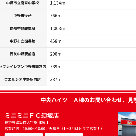
1,134m
中野市立南宮中学校
766m
中野市役所
1,003m
信州中野郵便局
458m
中野市立図書館
298m
西友中野駅前店
739m
セブンイレブン中野市南宮店
337m
ウエルシア中野駅前店
中央ハイツ Ａ棟
のお問い合わせ、見
ミニミニＦＣ須坂店
長野県須坂市大字塩川26-1
営業時間：10:00～18:00／火曜日（1～3月は休まず営業！）