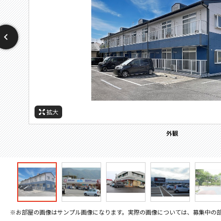
拡大
拡大
拡大
拡大
拡大
拡大
拡大
周辺施設：ドラックストア
周辺施設：コンビニ
周辺施設：スーパー
周辺施設：図書館
周辺施設：役所
外観
※お部屋の画像はサンプル画像になります。実際の画像については、募集中の