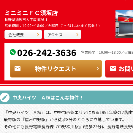
ミニミニＦＣ須坂店
長野県須坂市大字塩川26-1
営業時間：10:00～18:00／火曜日（1～3月は休まず営業！）
会社概要
アクセス
026-242-3636
営業時間：10:00～18:00／
物件リクエスト
お問
中央ハイツ Ａ棟
はこんな物件！
『中央ハイツ Ａ棟』は、中野市西条エリアにある1991年築の2階建
最寄駅の『信州中野駅』から徒歩8分のところに立地しています。
その他にも長野電鉄長野線『中野松川駅』(徒歩27分)、長野電鉄長野