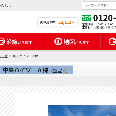
タイバンク
0120
23,111
掲載建物数
件
営業時間：10:00～18:00
定休日：火曜日(1～3月は
沿線
地図
から探す
から探す
件一覧
中央ハイツ Ａ棟
中央ハイツ Ａ棟
（空室
0
）