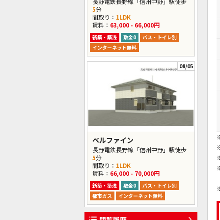
長野電鉄長野線「信州中野」駅徒歩
5
分
間取り：
1LDK
賃料：
63,000 - 66,000円
新築・築浅
敷金0
バス・トイレ別
インターネット無料
08/05
ベルファイン
長野電鉄長野線「信州中野」駅徒歩
5
分
間取り：
1LDK
賃料：
66,000 - 70,000円
新築・築浅
敷金0
バス・トイレ別
都市ガス
インターネット無料
閲覧履歴