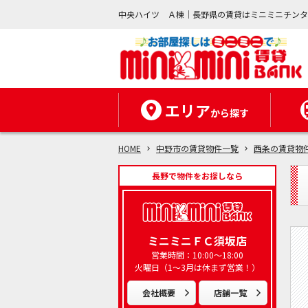
中央ハイツ Ａ棟｜長野県の賃貸はミニミニチン
エリア
から探す
HOME
中野市の賃貸物件一覧
西条の賃貸物
長野で物件をお探しなら
ミニミニＦＣ須坂店
営業時間：10:00～18:00
火曜日（1～3月は休まず営業！）
会社概要
店舗一覧