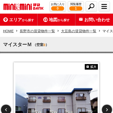
お気に入り
閲覧履歴
0
1
エリア
地図
お問い合わせ
から探す
から探す
HOME
長野市の賃貸物件一覧
大豆島の賃貸物件一覧
マイス
マイスターＭ
（空室
）
0
拡大