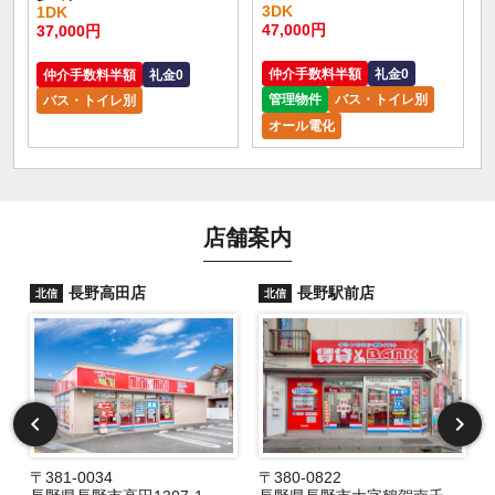
3DK
1DK
47,000円
37,000円
仲介手数料半額
礼金0
仲介手数料半額
礼金0
管理物件
バス・トイレ別
バス・トイレ別
オール電化
店舗案内
長野高田店
長野駅前店
北信
北信
〒381-0034
〒380-0822