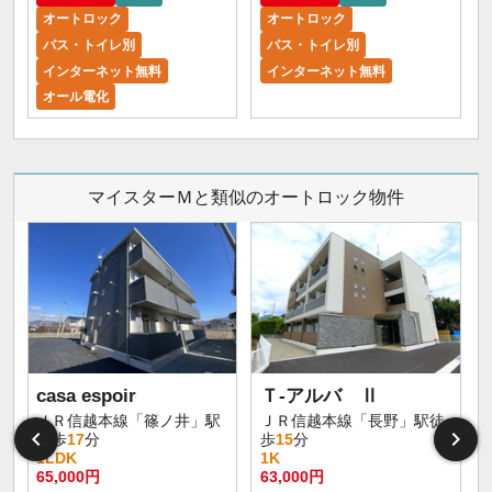
オートロック
オートロック
バス・トイレ別
バス・トイレ別
インターネット無料
インターネット無料
オール電化
マイスターＭと類似のオートロック物件
casa espoir
Ｔ-アルバ Ⅱ
ＪＲ信越本線「篠ノ井」駅
ＪＲ信越本線「長野」駅徒
徒歩
17
分
歩
15
分
1LDK
1K
65,000円
63,000円