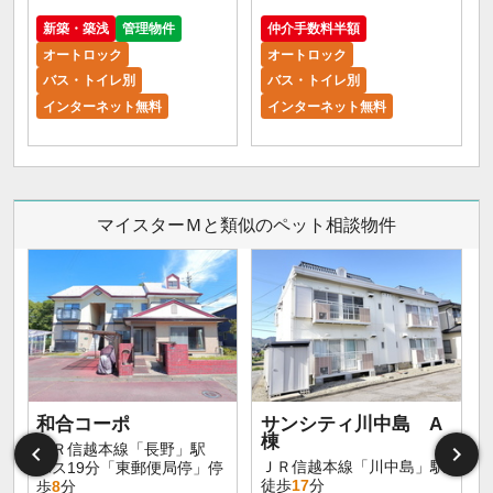
5
新築・築浅
管理物件
仲介手数料半額
オートロック
オートロック
バス・トイレ別
バス・トイレ別
インターネット無料
インターネット無料
マイスターＭと類似のペット相談物件
和合コーポ
サンシティ川中島 A
棟
ＪＲ信越本線「長野」駅
ＪＲ信越本線「川中島」駅
バス19分「東郵便局停」停
徒歩
17
分
歩
8
分