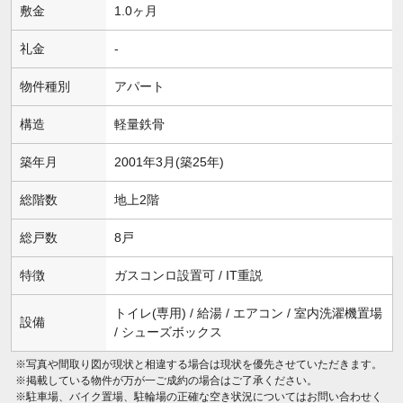
敷金
1.0ヶ月
礼金
-
物件種別
アパート
構造
軽量鉄骨
築年月
2001年3月(築25年)
総階数
地上2階
総戸数
8戸
特徴
ガスコンロ設置可 / IT重説
トイレ(専用) / 給湯 / エアコン / 室内洗濯機置場
設備
/ シューズボックス
※写真や間取り図が現状と相違する場合は現状を優先させていただきます。
※掲載している物件が万が一ご成約の場合はご了承ください。
※駐車場、バイク置場、駐輪場の正確な空き状況についてはお問い合わせく