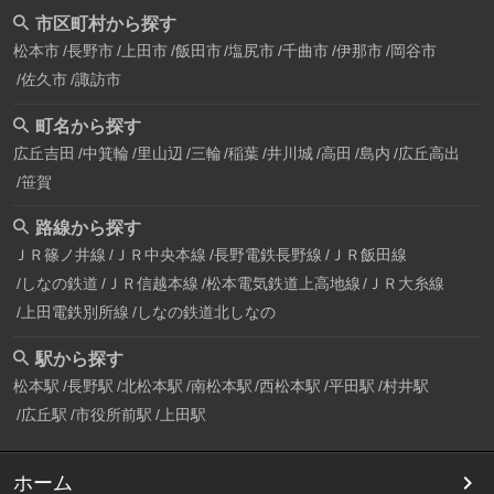
市区町村から探す
松本市
長野市
上田市
飯田市
塩尻市
千曲市
伊那市
岡谷市
佐久市
諏訪市
町名から探す
広丘吉田
中箕輪
里山辺
三輪
稲葉
井川城
高田
島内
広丘高出
笹賀
路線から探す
ＪＲ篠ノ井線
ＪＲ中央本線
長野電鉄長野線
ＪＲ飯田線
しなの鉄道
ＪＲ信越本線
松本電気鉄道上高地線
ＪＲ大糸線
上田電鉄別所線
しなの鉄道北しなの
駅から探す
松本駅
長野駅
北松本駅
南松本駅
西松本駅
平田駅
村井駅
広丘駅
市役所前駅
上田駅
ホーム