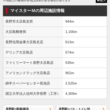
※地図上の建物所在地は誤差がある場合があります
拡大
マイスターＭの周辺施設情報
長野市大豆島支所
944m
大豆島郵便局
1,156m
長野信用金庫大豆島支店
613m
デリシア大豆島店
574m
ファミリーマート長野大豆島店
535m
アメリカンドラッグ大豆島店
952m
綿半スーパーセンター長池店
2,525m
国立大学法人信州大学長野（工学）
4,309m
長野駅×新築/築浅
長野駅×バス・トイレ別