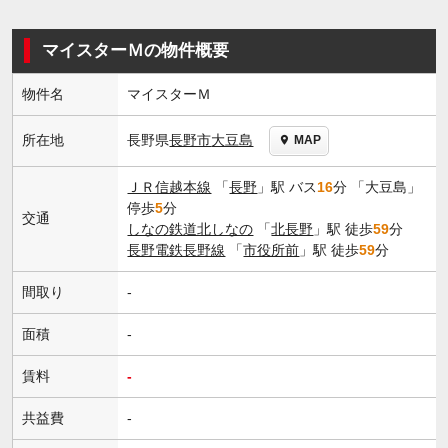
マイスターＭの物件概要
物件名
マイスターＭ
長野県
長野市
大豆島
所在地
MAP
ＪＲ信越本線
「
長野
」駅 バス
16
分 「大豆島」
停歩
5
分
交通
しなの鉄道北しなの
「
北長野
」駅 徒歩
59
分
長野電鉄長野線
「
市役所前
」駅 徒歩
59
分
間取り
-
面積
-
賃料
-
共益費
-