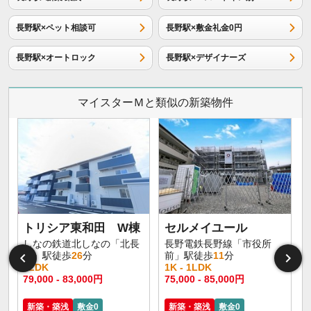
長野駅×ペット相談可
長野駅×敷金礼金0円
長野駅×オートロック
長野駅×デザイナーズ
マイスターＭと類似の新築物件
トリシア東和田 W棟
セルメイユール
しなの鉄道北しなの「北長
長野電鉄長野線「市役所
野」駅徒歩
26
分
前」駅徒歩
11
分
1LDK
1K - 1LDK
1
79,000 - 83,000円
75,000 - 85,000円
6
新築・築浅
敷金0
新築・築浅
敷金0