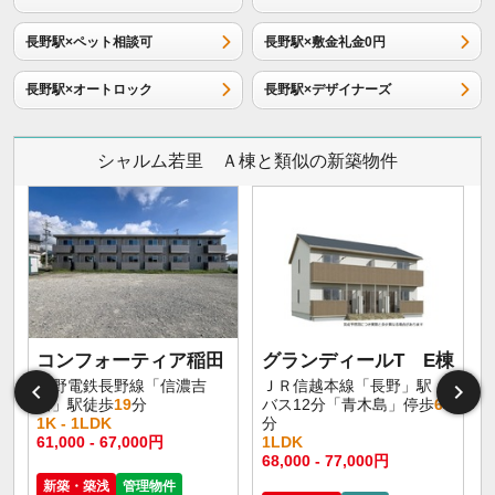
長野駅×ペット相談可
長野駅×敷金礼金0円
長野駅×オートロック
長野駅×デザイナーズ
シャルム若里 Ａ棟と類似の新築物件
コンフォーティア稲田
グランディールT E棟
長野電鉄長野線「信濃吉
ＪＲ信越本線「長野」駅
田」駅徒歩
19
分
バス12分「青木島」停歩
6
1K - 1LDK
分
61,000 - 67,000円
1LDK
68,000 - 77,000円
新築・築浅
管理物件