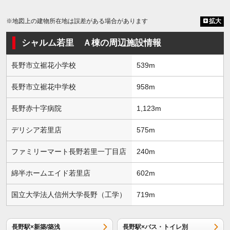
※地図上の建物所在地は誤差がある場合があります
拡大
シャルム若里 Ａ棟の周辺施設情報
長野市立裾花小学校
539m
長野市立裾花中学校
958m
長野赤十字病院
1,123m
デリシア若里店
575m
ファミリーマート長野若里一丁目店
240m
綿半ホームエイド若里店
602m
国立大学法人信州大学長野（工学）
719m
長野駅×新築/築浅
長野駅×バス・トイレ別