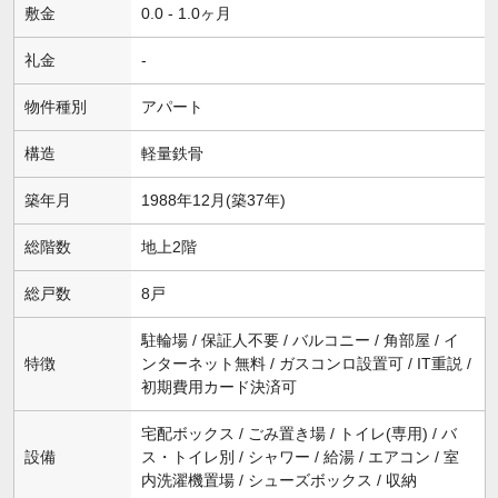
敷金
0.0 - 1.0ヶ月
礼金
-
物件種別
アパート
構造
軽量鉄骨
築年月
1988年12月(築37年)
総階数
地上2階
総戸数
8戸
駐輪場 / 保証人不要 / バルコニー / 角部屋 / イ
特徴
ンターネット無料 / ガスコンロ設置可 / IT重説 /
初期費用カード決済可
宅配ボックス / ごみ置き場 / トイレ(専用) / バ
設備
ス・トイレ別 / シャワー / 給湯 / エアコン / 室
内洗濯機置場 / シューズボックス / 収納