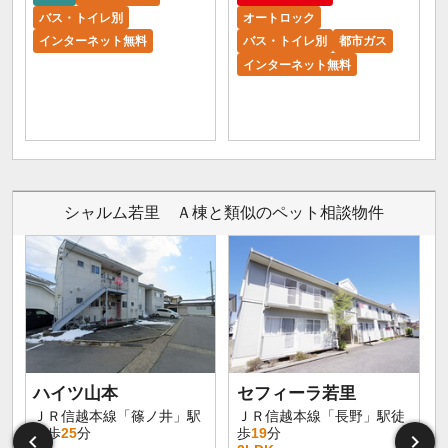
バス・トイレ別
オートロック
インターネット無料
バス・トイレ別
都市ガス
インターネット無料
シャルム若里 Ａ棟と類似のペット相談物件
ハイツ山本
セフィーラ若里
ＪＲ信越本線「篠ノ井」駅
ＪＲ信越本線「長野」駅徒
徒歩
25
分
歩
19
分