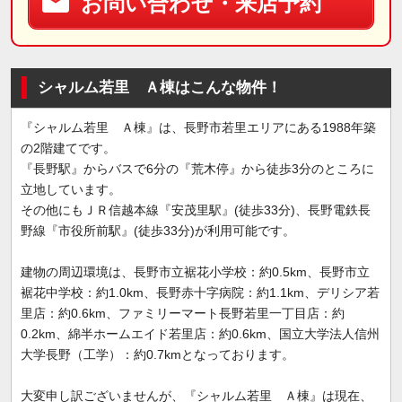
お問い合わせ・来店予約
シャルム若里 Ａ棟はこんな物件！
『シャルム若里 Ａ棟』は、長野市若里エリアにある1988年築
の2階建てです。
『長野駅』からバスで6分の『荒木停』から徒歩3分のところに
立地しています。
その他にもＪＲ信越本線『安茂里駅』(徒歩33分)、長野電鉄長
野線『市役所前駅』(徒歩33分)が利用可能です。
建物の周辺環境は、長野市立裾花小学校：約0.5km、長野市立
裾花中学校：約1.0km、長野赤十字病院：約1.1km、デリシア若
里店：約0.6km、ファミリーマート長野若里一丁目店：約
0.2km、綿半ホームエイド若里店：約0.6km、国立大学法人信州
大学長野（工学）：約0.7kmとなっております。
大変申し訳ございませんが、『シャルム若里 Ａ棟』は現在、