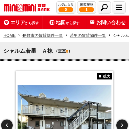
お気に入り
閲覧履歴
0
1
エリア
地図
お問い合わせ
から探す
から探す
HOME
長野市の賃貸物件一覧
若里の賃貸物件一覧
シャルム
シャルム若里 Ａ棟
（空室
）
0
拡大