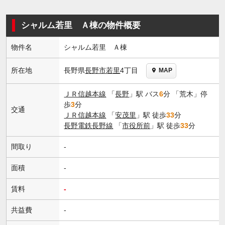
シャルム若里 Ａ棟の物件概要
物件名
シャルム若里 Ａ棟
長野県
長野市
若里
4丁目
所在地
MAP
ＪＲ信越本線
「
長野
」駅 バス
6
分 「荒木」停
歩
3
分
交通
ＪＲ信越本線
「
安茂里
」駅 徒歩
33
分
長野電鉄長野線
「
市役所前
」駅 徒歩
33
分
間取り
-
面積
-
賃料
-
共益費
-