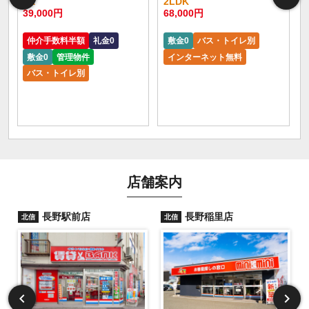
3K
2LDK
39,000円
68,000円
仲介手数料半額
礼金0
敷金0
バス・トイレ別
敷金0
管理物件
インターネット無料
バス・トイレ別
店舗案内
長野駅前店
長野稲里店
北信
北信