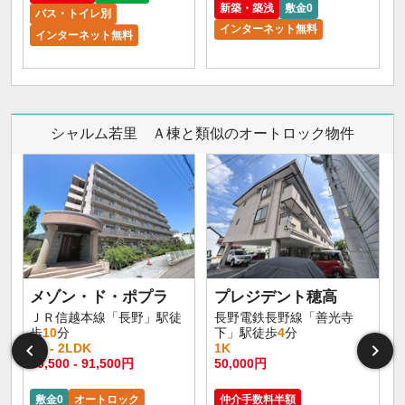
新築・築浅
敷金0
バス・トイレ別
インターネット無料
インターネット無料
シャルム若里 Ａ棟と類似のオートロック物件
メゾン・ド・ポプラ
プレジデント穂高
ＪＲ信越本線「長野」駅徒
長野電鉄長野線「善光寺
歩
10
分
下」駅徒歩
4
分
1R - 2LDK
1K
60,500 - 91,500円
50,000円
敷金0
オートロック
仲介手数料半額