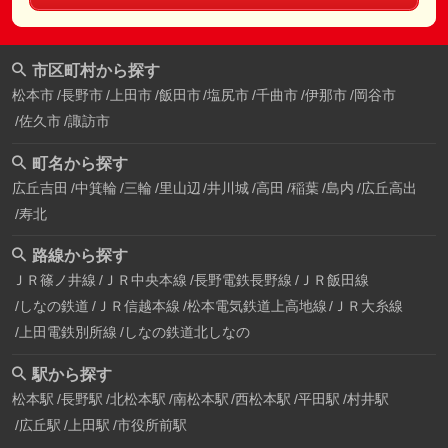
市区町村から探す
松本市
長野市
上田市
飯田市
塩尻市
千曲市
伊那市
岡谷市
佐久市
諏訪市
町名から探す
広丘吉田
中箕輪
三輪
里山辺
井川城
高田
稲葉
島内
広丘高出
寿北
路線から探す
ＪＲ篠ノ井線
ＪＲ中央本線
長野電鉄長野線
ＪＲ飯田線
しなの鉄道
ＪＲ信越本線
松本電気鉄道上高地線
ＪＲ大糸線
上田電鉄別所線
しなの鉄道北しなの
駅から探す
松本駅
長野駅
北松本駅
南松本駅
西松本駅
平田駅
村井駅
広丘駅
上田駅
市役所前駅