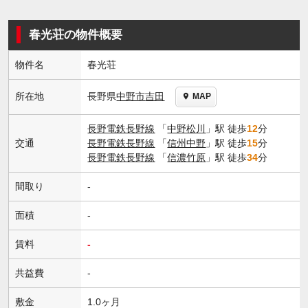
春光荘の物件概要
物件名
春光荘
長野県
中野市
吉田
所在地
MAP
長野電鉄長野線
「
中野松川
」駅 徒歩
12
分
交通
長野電鉄長野線
「
信州中野
」駅 徒歩
15
分
長野電鉄長野線
「
信濃竹原
」駅 徒歩
34
分
間取り
-
面積
-
賃料
-
共益費
-
敷金
1.0ヶ月