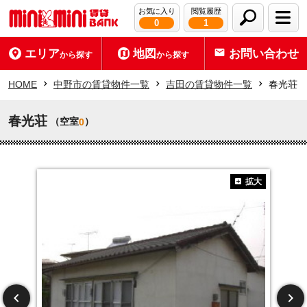
お気に入り
閲覧履歴
0
1
エリア
地図
お問い合わせ
から探す
から探す
HOME
中野市の賃貸物件一覧
吉田の賃貸物件一覧
春光荘
春光荘
（空室
）
0
拡大