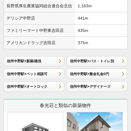
長野県厚生農業協同組合連合会北信
1,163m
デリシア中野店
441m
ファミリーマート中野東吉田店
435m
アメリカンドラッグ吉田店
375m
信州中野駅×新築/築浅
信州中野駅×バス・トイレ別
信州中野駅×ペット相談可
信州中野駅×敷金礼金0円
信州中野駅×オートロック
信州中野駅×デザイナーズ
春光荘と類似の新築物件