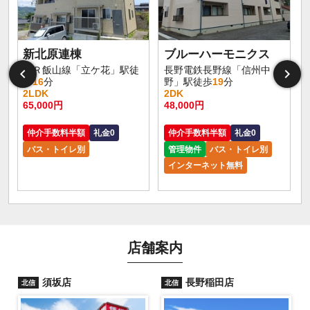
新北原連棟
ブルーハーモニクス
ＪＲ飯山線「立ケ花」駅徒
長野電鉄長野線「信州中
歩
16
分
野」駅徒歩
19
分
2LDK
2DK
65,000円
48,000円
仲介手数料半額
礼金0
仲介手数料半額
礼金0
バス・トイレ別
管理物件
バス・トイレ別
インターネット無料
店舗案内
須坂店
長野稲田店
北信
北信