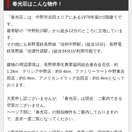
春光荘はこんな物件！
『春光荘』は、中野市吉田エリアにある1978年築の1階建てで
す。
最寄駅の『中野松川駅』から徒歩12分のところに立地していま
す。
その他にも長野電鉄長野線『信州中野駅』(徒歩15分)、長野電
鉄長野線『信濃竹原駅』(徒歩34分)が利用可能です。
建物の周辺環境は、長野県厚生農業協同組合連合会北信：約
1.2km、デリシア中野店：約0.4km、ファミリーマート中野東吉
田店：約0.4km、アメリカンドラッグ吉田店：約0.4kmとなって
おります。
大変申し訳ございませんが、『春光荘』は現在、ご案内できる
空室がございません。
ページ下部に『春光荘』の類似物件をご案内しておりますの
で、是非一度ご覧になってください。