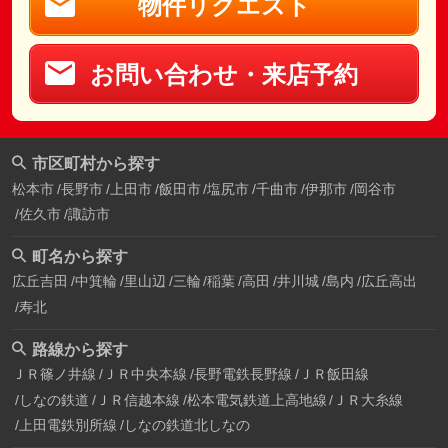
物件リクエスト
お問い合わせ・来店予約
市区町村から探す
松本市
長野市
上田市
飯田市
塩尻市
千曲市
伊那市
岡谷市
佐久市
諏訪市
町名から探す
広丘吉田
中箕輪
里山辺
三輪
稲葉
高田
井川城
島内
広丘高出
寿北
路線から探す
ＪＲ篠ノ井線
ＪＲ中央本線
長野電鉄長野線
ＪＲ飯田線
しなの鉄道
ＪＲ信越本線
松本電気鉄道上高地線
ＪＲ大糸線
上田電鉄別所線
しなの鉄道北しなの