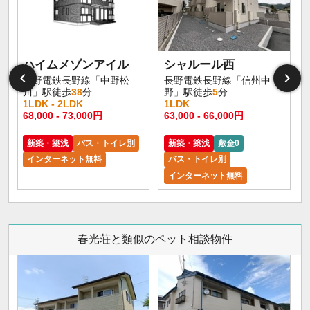
ハイムメゾンアイル
シャルール西
長野電鉄長野線「中野松
長野電鉄長野線「信州中
川」駅徒歩
38
分
野」駅徒歩
5
分
1LDK - 2LDK
1LDK
68,000 - 73,000円
63,000 - 66,000円
6
新築・築浅
バス・トイレ別
新築・築浅
敷金0
インターネット無料
バス・トイレ別
インターネット無料
春光荘と類似のペット相談物件