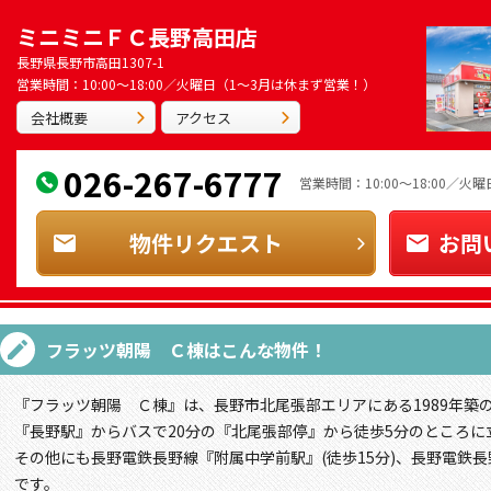
ミニミニＦＣ長野高田店
長野県長野市高田1307-1
営業時間：10:00～18:00／火曜日（1～3月は休まず営業！）
会社概要
アクセス
026-267-6777
営業時間：10:00～18:00／
物件リクエスト
お問
フラッツ朝陽 Ｃ棟
はこんな物件！
『フラッツ朝陽 Ｃ棟』は、長野市北尾張部エリアにある1989年築
『長野駅』からバスで20分の『北尾張部停』から徒歩5分のところに
その他にも長野電鉄長野線『附属中学前駅』(徒歩15分)、長野電鉄長
です。