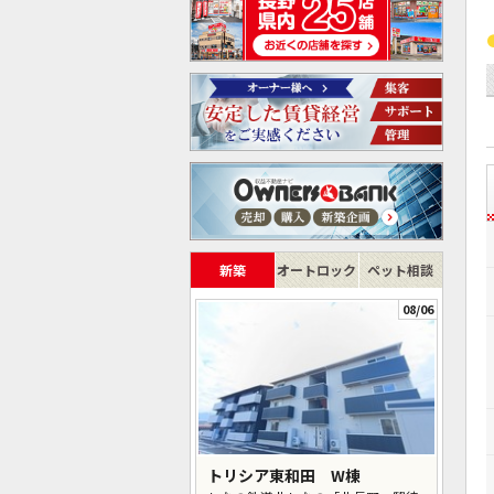
新築
オートロック
ペット相談
08/06
トリシア東和田 W棟