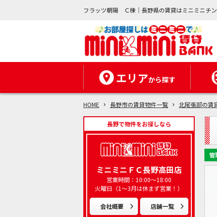
フラッツ朝陽 Ｃ棟｜長野県の賃貸はミニミニチ
エリア
から探す
HOME
長野市の賃貸物件一覧
北尾張部の賃
長野で物件をお探しなら
管
ミニミニＦＣ長野高田店
営業時間：10:00～18:00
火曜日（1～3月は休まず営業！）
会社概要
店舗一覧