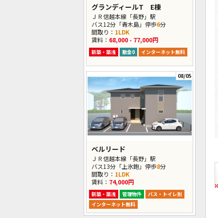
グランディールT E棟
ＪＲ信越本線「長野」駅
バス12分「青木島」停歩
6
分
間取り：
1LDK
賃料：
68,000 - 77,000円
新築・築浅
敷金0
インターネット無料
08/05
ベルリード
ＪＲ信越本線「長野」駅
バス13分「上氷鉋」停歩
8
分
間取り：
1LDK
賃料：
74,000円
新築・築浅
管理物件
バス・トイレ別
インターネット無料