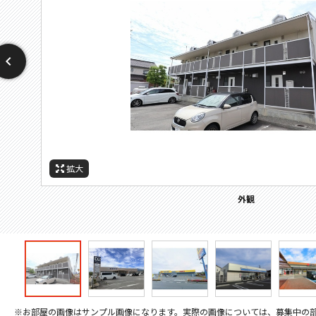
拡大
拡大
拡大
拡大
拡大
拡大
周辺施設：ホームセンター
周辺施設：ドラックストア
周辺施設：コンビニ
周辺施設：スーパー
周辺施設：郵便局
外観
※お部屋の画像はサンプル画像になります。実際の画像については、募集中の