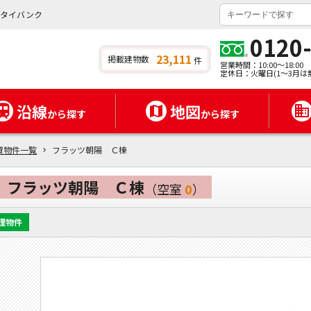
ンタイバンク
0120
23,111
掲載建物数
件
営業時間：10:00～18:00
定休日：火曜日(1～3月は
沿線
地図
から探す
から探す
貸物件一覧
フラッツ朝陽 Ｃ棟
フラッツ朝陽 Ｃ棟
（空室
0
）
理物件