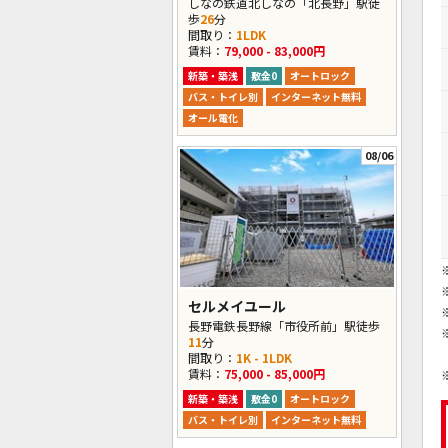
しなの鉄道北しなの「北長野」駅徒
歩
26
分
間取り：
1LDK
賃料：
79,000 - 83,000円
新築・築浅
敷金0
オートロック
バス・トイレ別
インターネット無料
オール電化
08/06
セルメイユール
長野電鉄長野線「市役所前」駅徒歩
11
分
間取り：
1K - 1LDK
賃料：
75,000 - 85,000円
新築・築浅
敷金0
オートロック
バス・トイレ別
インターネット無料