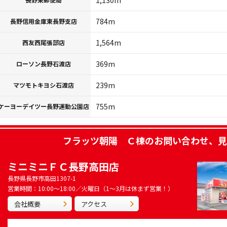
1,130m
784m
長野信用金庫東長野支店
1,564m
西友西尾張部店
369m
ローソン長野石渡店
239m
マツモトキヨシ石渡店
755m
ケーヨーデイツー長野運動公園店
フラッツ朝陽 Ｃ棟
のお問い合わせ、見
ミニミニＦＣ長野高田店
長野県長野市高田1307-1
営業時間：10:00～18:00／火曜日（1～3月は休まず営業！）
会社概要
アクセス