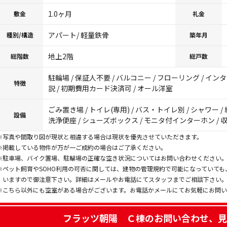
1.0ヶ月
敷金
礼金
アパート/ 軽量鉄骨
種別/構造
築年月
地上2階
総階数
総戸数
駐輪場 / 保証人不要 / バルコニー / フローリング / イン
特徴
説 / 初期費用カード決済可 / オール洋室
ごみ置き場 / トイレ(専用) / バス・トイレ別 / シャワー / 
設備
洗浄便座 / シューズボックス / モニタ付インターホン / 収
※写真や間取り図が現状と相違する場合は現状を優先させていただきます。
※掲載している物件が万が一ご成約の場合はご了承ください。
※駐車場、バイク置場、駐輪場の正確な空き状況についてはお問い合わせください
※ペット飼育やSOHO利用の可否に関しては、建物の管理規約で可能になっていて
いますので御注意下さい。詳細はメールやお電話にてスタッフまでご相談下さい
※こちら以外にも空室がある場合がございます。お電話かメールにてお気軽にお問
フラッツ朝陽 Ｃ棟
のお問い合わせ、見