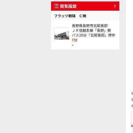
閲覧履歴
フラッツ朝陽 Ｃ棟
長野県長野市北尾張部
ＪＲ信越本線「長野」駅
バス20分「北尾張部」停歩
5
分
-