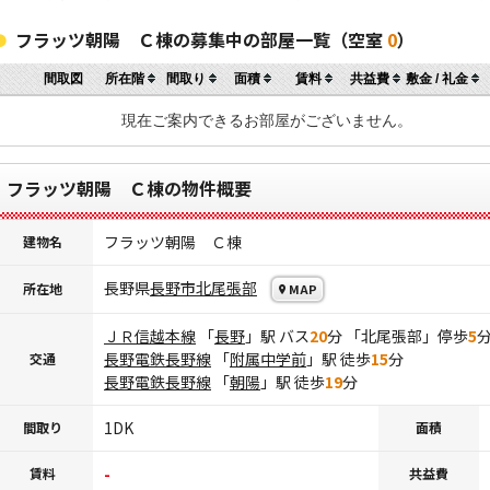
フラッツ朝陽 Ｃ棟の募集中の部屋一覧（空室
0
）
間取図
所在階
間取り
面積
賃料
共益費
敷金 / 礼金
現在ご案内できるお部屋がございません。
フラッツ朝陽 Ｃ棟の物件概要
フラッツ朝陽 Ｃ棟
建物名
長野県
長野市
北尾張部
所在地
MAP
ＪＲ信越本線
「
長野
」駅 バス
20
分 「北尾張部」停歩
5
長野電鉄長野線
「
附属中学前
」駅 徒歩
15
分
交通
長野電鉄長野線
「
朝陽
」駅 徒歩
19
分
1DK
間取り
面積
-
賃料
共益費